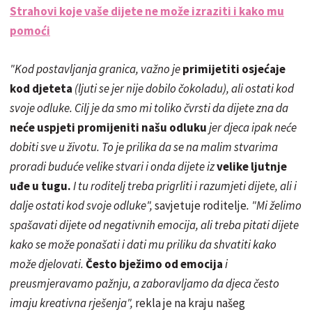
Strahovi koje vaše dijete ne može izraziti i kako mu
pomoći
"Kod postavljanja granica, važno je
primijetiti osjećaje
kod djeteta
(ljuti se jer nije dobilo čokoladu), ali ostati kod
svoje odluke. Cilj je da smo mi toliko čvrsti da dijete zna da
neće uspjeti promijeniti našu odluku
jer djeca ipak neće
dobiti sve u životu. To je prilika da se na malim stvarima
proradi buduće velike stvari i onda dijete iz
velike ljutnje
uđe u tugu.
I tu roditelj treba prigrliti i razumjeti dijete, ali i
dalje ostati kod svoje odluke",
savjetuje roditelje
. "Mi želimo
spašavati dijete od negativnih emocija, ali treba pitati dijete
kako se može ponašati i dati mu priliku da shvatiti kako
može djelovati.
Često bježimo od emocija
i
preusmjeravamo pažnju, a zaboravljamo da djeca često
imaju kreativna rješenja",
rekla je na kraju našeg