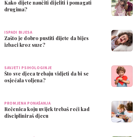
Kako dijete naučiti dijeliti i pomagati
drugima?
ISPADI BIJESA
Zašto je dobro pustiti dijete da bijes
izbaci kroz suze?
SAVJETI PSIHOLOGINJE
Što sve djeca trebaju vidjeti da bi se
osjećala voljena?
PROMJENA PONAŠANJA
Rečenica koju uvijek trebaš reći kad
discipliniraš djecu