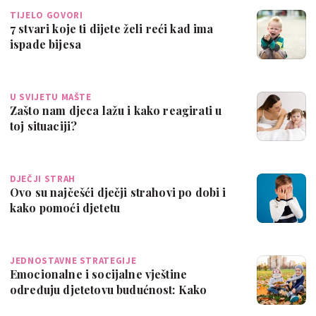
TIJELO GOVORI
7 stvari koje ti dijete želi reći kad ima
ispade bijesa
U SVIJETU MAŠTE
Zašto nam djeca lažu i kako reagirati u
toj situaciji?
DJEČJI STRAH
Ovo su najčešći dječji strahovi po dobi i
kako pomoći djetetu
JEDNOSTAVNE STRATEGIJE
Emocionalne i socijalne vještine
određuju djetetovu budućnost: Kako
roditelji m…