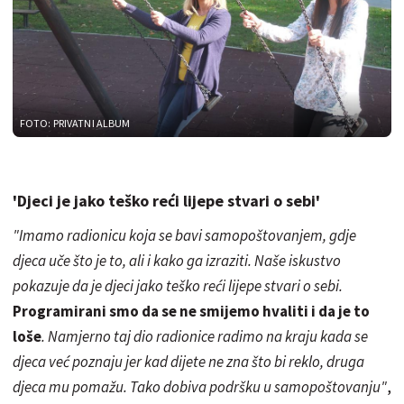
FOTO: PRIVATNI ALBUM
'Djeci je jako teško reći lijepe stvari o sebi'
"Imamo radionicu koja se bavi samopoštovanjem, gdje
djeca uče što je to, ali i kako ga izraziti. Naše iskustvo
pokazuje da je djeci jako teško reći lijepe stvari o sebi.
Programirani smo da se ne smijemo hvaliti i da je to
loše
. Namjerno taj dio radionice radimo na kraju kada se
djeca već poznaju jer kad dijete ne zna što bi reklo, druga
djeca mu pomažu. Tako dobiva podršku u samopoštovanju"
,