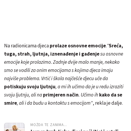
Na radionicama djeca
prolaze osnovne emocije
.
"
Sreća,
tuga, strah, ljutnja, iznenađenje i gađenje
su osnovne
emocije koje prolazimo. Zadnje dvije malo manje, nekako
smo se vodili za onim emocijama s kojima djeca imaju
najviše problema. Vrtić i škola najčešće djecu uče da
potiskuju svoju ljutnju
, a mi ih učimo da je u redu izraziti
svoju ljutnju, ali na
primjeren način
. Učimo ih
kako da se
smire
, ali i da budu u kontaktu s emocijom"
, rekla je dalje.
MOŽDA TE ZANIMA...