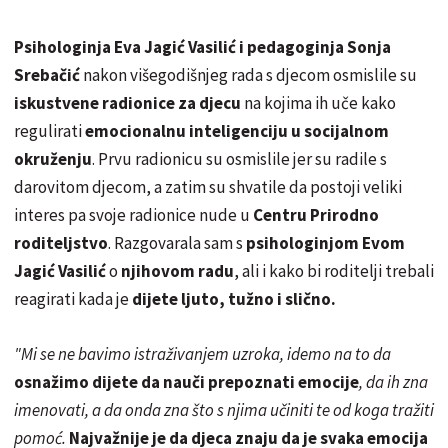
Psihologinja Eva Jagić Vasilić i pedagoginja Sonja
Srebačić
nakon višegodišnjeg rada s djecom osmislile su
iskustvene radionice za djecu
na kojima ih uče kako
regulirati
emocionalnu inteligenciju u socijalnom
okruženju
. Prvu radionicu su osmislile jer su radile s
darovitom djecom, a zatim su shvatile da postoji veliki
interes pa svoje radionice nude u
Centru Prirodno
roditeljstvo
. Razgovarala sam s
psihologinjom Evom
Jagić Vasilić
o
njihovom radu
, ali i kako bi roditelji trebali
reagirati kada je
dijete ljuto, tužno i slično.
"Mi se ne bavimo istraživanjem uzroka, idemo na to da
osnažimo dijete
da nauči prepoznati emocije
, da ih zna
imenovati, a da onda zna što s njima učiniti te od koga tražiti
pomoć.
Najvažnije je da djeca znaju da je svaka emocija