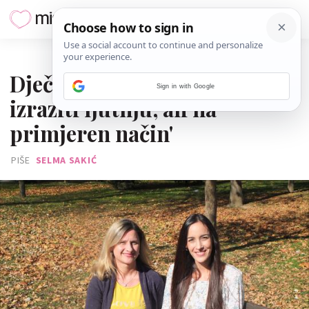
02. STUDENOGA 2018.
Dječje emocije: 'U redu je
Sign in with Google
izraziti ljutnju, ali na
primjeren način'
PIŠE
SELMA SAKIĆ