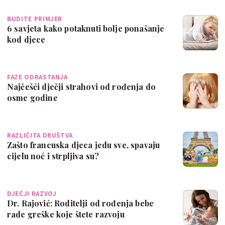
BUDITE PRIMJER
6 savjeta kako potaknuti bolje ponašanje
kod djece
FAZE ODRASTANJA
Najčešći dječji strahovi od rođenja do
osme godine
RAZLIČITA DRUŠTVA
Zašto francuska djeca jedu sve, spavaju
cijelu noć i strpljiva su?
DJEČJI RAZVOJ
Dr. Rajović: Roditelji od rođenja bebe
rade greške koje štete razvoju