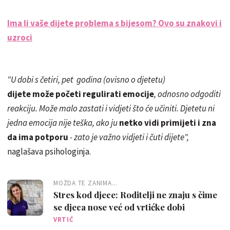
Ima li vaše dijete problema s bijesom? Ovo su znakovi i
uzroci
"U dobi s četiri, pet godina (ovisno o djetetu)
dijete može početi regulirati emocije
, odnosno odgoditi
reakciju. Može malo zastati i vidjeti što će učiniti. Djetetu ni
jedna emocija nije teška, ako ju
netko vidi primijeti i zna
da ima potporu
- zato je važno vidjeti i čuti dijete",
naglašava psihologinja.
MOŽDA TE ZANIMA...
Stres kod djece: Roditelji ne znaju s čime
se djeca nose već od vrtićke dobi
VRTIĆ