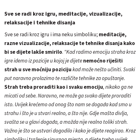
Sve se radi kroz igru, meditacije, vizualizacije,
relaksacije i tehnike disanja
Sve se radi kroz igru i ima neku simboliku;
meditacije,
razne vizualizacije, relaksacije te tehnike disanja kako
bi se dijete lakše smirilo
.
"Kad radimo emociju straha kroz
igre idemo iz pozicije u kojoj je dijete
nemoćno riješiti
strah u sve moćniju poziciju
kad može nešto učiniti. Svaki
put naravno prolazimo te različite tehnike za opuštanje.
Strah treba proraditi kao i svaku emociju
, nikako ga ne
micati od sebe. Naravno, ne može ga svako dijete proraditi
isto. Uvijek krećemo od onog što nam se događa kad smo u
strahu i što je u stvari realno, a što nije. Gdje mašta divlja,
svašta se u glavi događa, a možda nije realno toliki strah.
Važno je što se ustvari dogodilo i kako je dijete reagirao. Kroz
simboliku i traženje sigurnog mjesta, a dijete treba uvijek