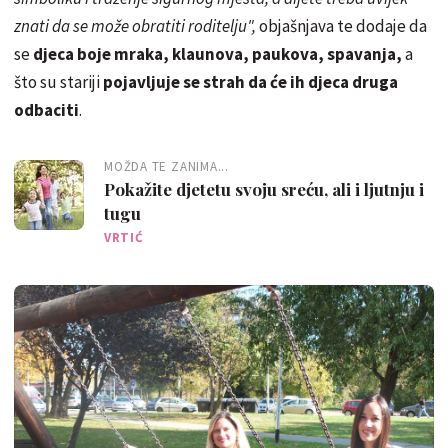
znati da se može obratiti roditelju",
objašnjava te dodaje da
se
djeca boje mraka, klaunova, paukova, spavanja,
a
što su stariji
pojavljuje se strah da će ih djeca druga
odbaciti
.
MOŽDA TE ZANIMA...
Pokažite djetetu svoju sreću, ali i ljutnju i
tugu
VRTIĆ