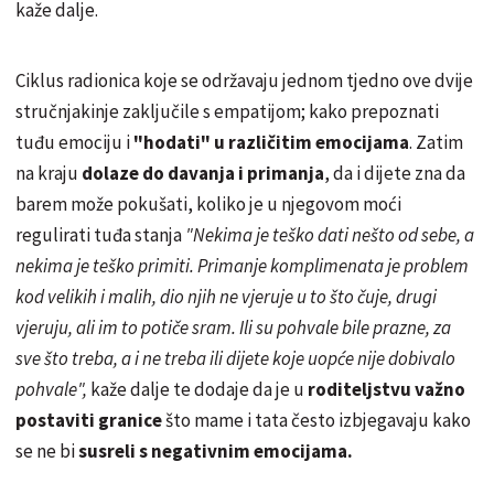
kaže dalje.
Ciklus radionica koje se održavaju jednom tjedno ove dvije
stručnjakinje zaključile s empatijom; kako prepoznati
tuđu emociju i
"hodati" u različitim emocijama
. Zatim
na kraju
dolaze do davanja i primanja
, da i dijete zna da
barem može pokušati, koliko je u njegovom moći
regulirati tuđa stanja
"Nekima je teško dati nešto od sebe, a
nekima je teško primiti. Primanje komplimenata je problem
kod velikih i malih, dio njih ne vjeruje u to što čuje, drugi
vjeruju, ali im to potiče sram. Ili su pohvale bile prazne, za
sve što treba, a i ne treba ili dijete koje uopće nije dobivalo
pohvale",
kaže dalje te dodaje da je u
roditeljstvu važno
postaviti granice
što mame i tata često izbjegavaju kako
se ne bi
susreli s negativnim emocijama.