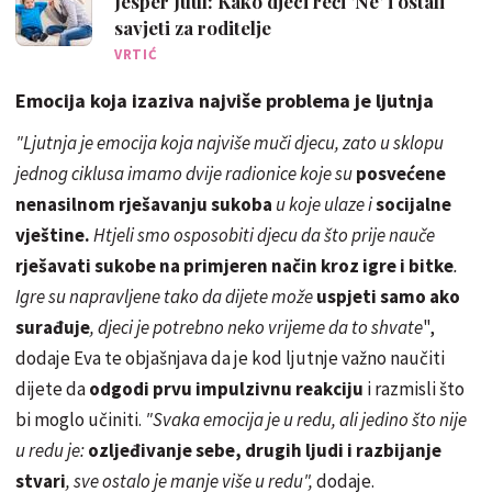
Jesper Juul: Kako djeci reći 'Ne' i ostali
savjeti za roditelje
VRTIĆ
Emocija koja izaziva najviše problema je ljutnja
"Ljutnja je emocija koja najviše muči djecu, zato u sklopu
jednog ciklusa imamo dvije radionice koje su
posvećene
nenasilnom rješavanju sukoba
u koje ulaze i
socijalne
vještine.
Htjeli smo osposobiti djecu da što prije nauče
rješavati sukobe na primjeren način kroz igre i bitke
.
Igre su napravljene tako da dijete može
uspjeti samo ako
surađuje
, djeci je potrebno neko vrijeme da to shvate
",
dodaje Eva te objašnjava da je kod ljutnje važno naučiti
dijete da
odgodi prvu impulzivnu reakciju
i razmisli što
bi moglo učiniti.
"Svaka emocija je u redu, ali jedino što nije
u redu je:
ozljeđivanje sebe, drugih ljudi i razbijanje
stvari
, sve ostalo je manje više u redu",
dodaje.