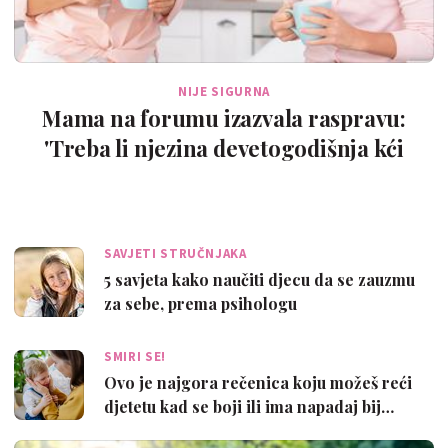
NIJE SIGURNA
Mama na forumu izazvala raspravu:
'Treba li njezina devetogodišnja kći
obrijati…
SAVJETI STRUČNJAKA
5 savjeta kako naučiti djecu da se zauzmu
za sebe, prema psihologu
SMIRI SE!
Ovo je najgora rečenica koju možeš reći
djetetu kad se boji ili ima napadaj bij…