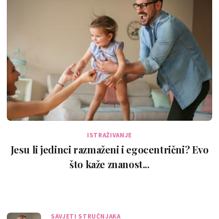
ISTRAŽIVANJE
Jesu li jedinci razmaženi i egocentrični? Evo
što kaže znanost...
SAVJETI STRUČNJAKA