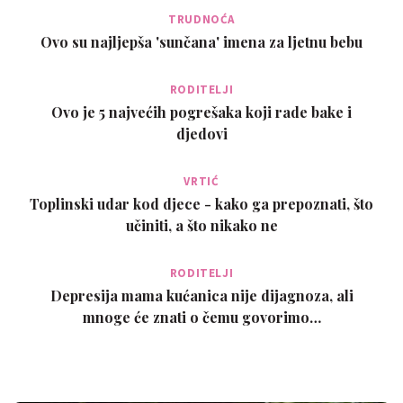
TRUDNOĆA
Ovo su najljepša 'sunčana' imena za ljetnu bebu
RODITELJI
Ovo je 5 najvećih pogrešaka koji rade bake i
djedovi
VRTIĆ
Toplinski udar kod djece - kako ga prepoznati, što
učiniti, a što nikako ne
RODITELJI
Depresija mama kućanica nije dijagnoza, ali
mnoge će znati o čemu govorimo…