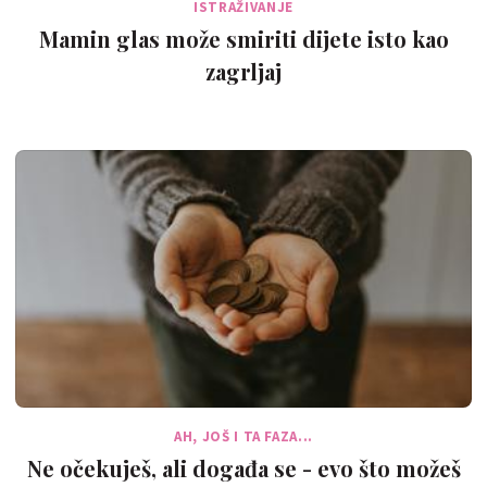
ISTRAŽIVANJE
Mamin glas može smiriti dijete isto kao
zagrljaj
AH, JOŠ I TA FAZA...
Ne očekuješ, ali događa se - evo što možeš