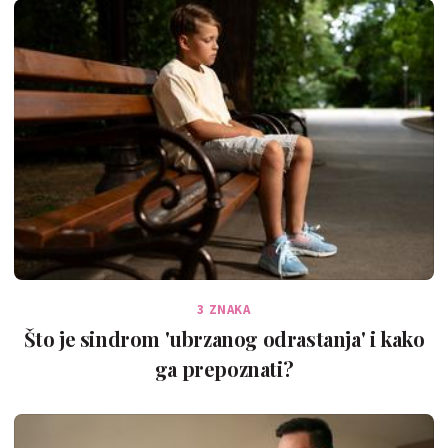
3 ZNAKA
Što je sindrom 'ubrzanog odrastanja' i kako
ga prepoznati?