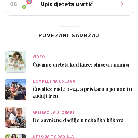
06
Upis djeteta u vrtić
POVEZANI SADRŽAJ
VIDEO
Čuvanje djeteta kod kuće: plusevi i minusi
KOMPLETNA USLUGA
Čuvalice rade 0-24, a priskaču u pomoć i u
zadnji tren
APLIKACIJA U IZRADI
Do savršene dadilje u nekoliko klikova
STROGA TV DADILJA