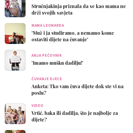
Stručnjakinja priznala da se kao mama ne
drži svojih savjeta
MAMA LEONARDA
'Muž i ja studiramo, a nemamo kome
ostaviti dijete na čuvanje'
ANJA PEČOVNIK
'Imamo mušku dadilju!'
ČUVANJE DJECE
Anketa: Tko vam čuva dijete dok ste vi na
poslu?
VIDEO
Vrtić, baka ili dadilja, što je najbolje za
dijete?