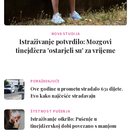
NOVA STUDIJA
Istraživanje potvrdilo: Mozgovi
tinejdžera 'ostarjeli su' za vrijeme
pandemije …
PORAŽAVAJUĆE
Ove godine u prometu stradalo 631 dijete.
Evo kako najčešće stradavaju
ŠTETNOST PUŠENJA
Istraživanje otkrilo: Pušenje u
tinejdžerskoj dobi povezano s manjom