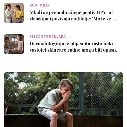
BUDI MRAK
Mladi se premalo cijepe protiv HPV-a i
stručnjaci pozivaju roditelje: 'Može se …
RIJEČ STRUČNJAKA
Dermatologinja je objasnila zašto neki
sastojci skincare rutine mogu biti opasn…