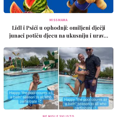
MISSMAMA
Lidl i Psići u ophodnji: omiljeni dječji
junaci potiču djecu na ukusniju i urav…
NE MISLE SVI ISTO