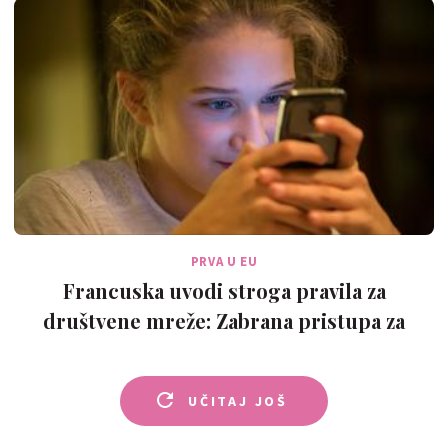
PRVA U EU
Francuska uvodi stroga pravila za
društvene mreže: Zabrana pristupa za
mlađe od…
UČITAJ JOŠ