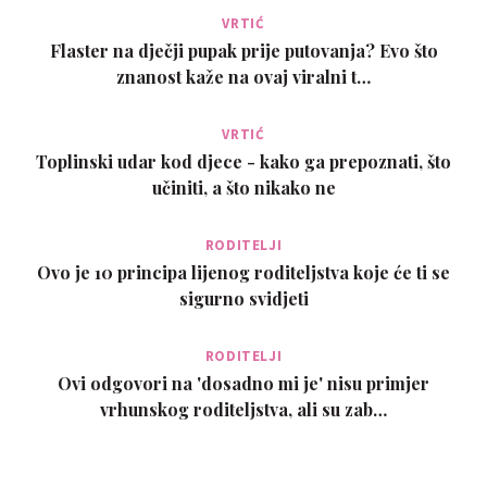
VRTIĆ
Flaster na dječji pupak prije putovanja? Evo što
znanost kaže na ovaj viralni t…
VRTIĆ
Toplinski udar kod djece - kako ga prepoznati, što
učiniti, a što nikako ne
RODITELJI
Ovo je 10 principa lijenog roditeljstva koje će ti se
sigurno svidjeti
RODITELJI
Ovi odgovori na 'dosadno mi je' nisu primjer
vrhunskog roditeljstva, ali su zab…