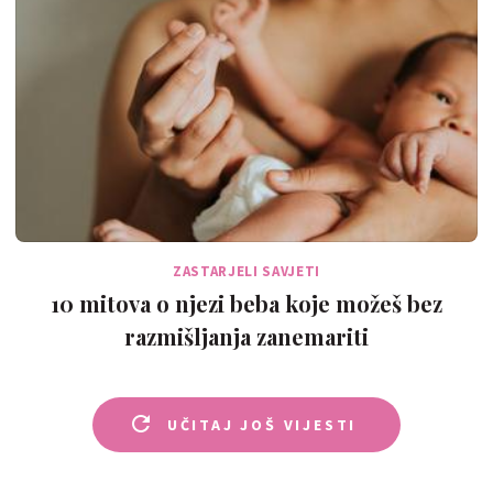
ZASTARJELI SAVJETI
10 mitova o njezi beba koje možeš bez
razmišljanja zanemariti
UČITAJ JOŠ VIJESTI