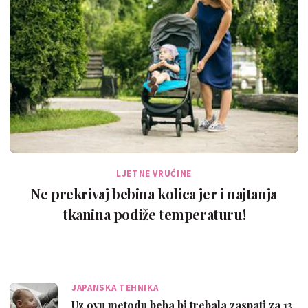
LJETNE VRUĆINE
Ne prekrivaj bebina kolica jer i najtanja
tkanina podiže temperaturu!
JAPANSKA TEHNIKA
Uz ovu metodu beba bi trebala zaspati za 13