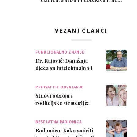
ljubimci
VEZANI ČLANCI
FUNKCIONALNO ZNANJE
Dr. Rajović: Današnja
djeca su intelektualno i
motorički slabija
PRIHVATITE ODVAJANJE
Stilovi odgoja i
roditeljske strategije:
Koji ste tip?
BESPLATNA RADIONICA
Radionica: Kako smiriti