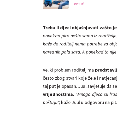
djecu
VRTIĆ
Treba li djeci objašnjavati zašto j
ponekad pita nešto samo iz znatiželje,
kaže da roditelj nema potrebe za obj
narednih pola sata. A ponekad to nije
Veliki problem roditeljima
predstavlj
često zbog stvari koje žele i natjecan
taj put je opasan. Juul savjetuje da s
vrijednostima.
"Mnoga djeca su frustr
poštuju",
kaže Juul u odgovoru na pit