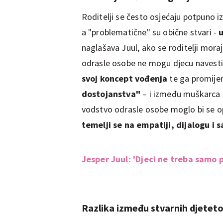
Roditelji se često osjećaju potpuno 
a "problematične" su obične stvari -
u
naglašava Juul, ako se roditelji moraj
odrasle osobe ne mogu djecu navesti n
svoj koncept vođenja
te ga promijen
dostojanstva"
– i između muškarca i
vodstvo odrasle osobe moglo bi se o
temelji se na empatiji, dijalogu i s
Jesper Juul: 'Djeci ne treba samo p
Razlika između stvarnih djetetov