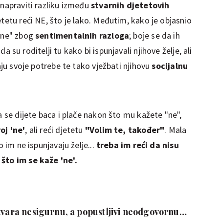
 napraviti razliku između
stvarnih djetetovih
etetu reći NE, što je lako. Međutim, kako je objasnio
 "ne" zbog
sentimentalnih razloga
; boje se da ih
da su roditelji tu kako bi ispunjavali njihove želje, ali
maju svoje potrebe te tako vježbati njihovu
socijalnu
a se dijete baca i plače nakon što mu kažete "ne",
oj 'ne'
, ali reći djetetu
"Volim te, također"
. Mala
o im ne ispunjavaju želje...
treba im reći da nisu
što im se kaže 'ne'.
stvara nesigurnu, a popustljivi neodgovornu