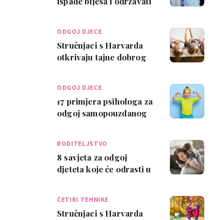
ispade bijesa i održavati
granice u odgoju?
ODGOJ DJECE
Stručnjaci s Harvarda
otkrivaju tajne dobrog
odgoja
ODGOJ DJECE
17 primjera psihologa za
odgoj samopouzdanog
djeteta
RODITELJSTVO
8 savjeta za odgoj
djeteta koje će odrasti u
uspješnu osobu
ČETIRI TEHNIKE
Stručnjaci s Harvarda