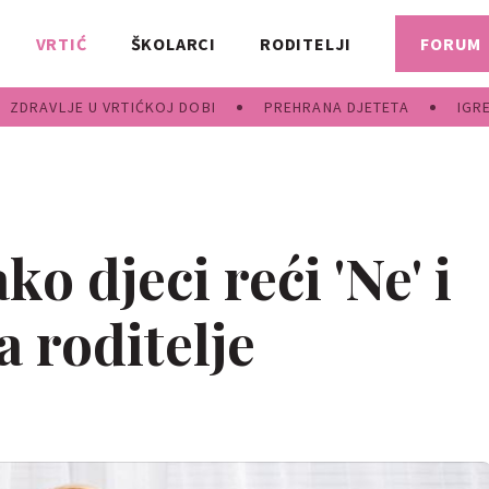
VRTIĆ
ŠKOLARCI
RODITELJI
FORUM
ZDRAVLJE U VRTIĆKOJ DOBI
PREHRANA DJETETA
IGR
ko djeci reći 'Ne' i
za roditelje