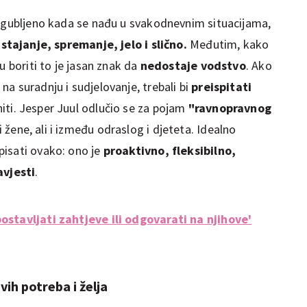
izgubljeno kada se nađu u svakodnevnim situacijama,
stajanje, spremanje, jelo i slično.
Međutim, kako
u boriti to je jasan znak da
nedostaje vodstvo
. Ako
a suradnju i sudjelovanje, trebali bi
preispitati
iti. Jesper Juul odlučio se za pojam
"ravnopravnog
 žene, ali i između odraslog i djeteta. Idealno
pisati ovako: ono je
proaktivno, fleksibilno,
avjesti
.
ostavljati zahtjeve ili odgovarati na njihove'
ih potreba i želja