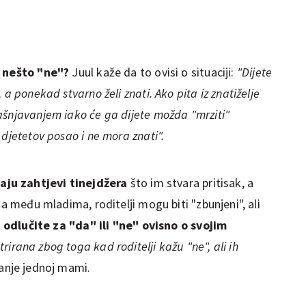
e nešto "ne"?
Juul kaže da to ovisi o situaciji:
"Dijete
 a ponekad stvarno želi znati. Ako pita iz znatiželje
ašnjavanjem iako će ga dijete možda "mrziti"
 djetetov posao i ne mora znati".
aju zahtjevi tinejdžera
što im stvara pritisak, a
ja među mladima, roditelji mogu biti "zbunjeni", ali
e
odlučite za "da" ili "ne" ovisno o svojim
irana zbog toga kad roditelji kažu "ne", ali ih
anje jednoj mami.