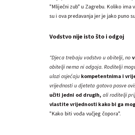
"Mliječni zub" u Zagrebu. Koliko ima 
su i ova predavanja jer je jako puno su
Vodstvo nije isto što i odgoj
"Djeca trebaju vodstvo u obitelji, no
v
obitelji nema ni odgoja. Roditelji mog
ulozi osjećaju
kompetentnima i vrij
vrijednosti u djeteta gotovo posve ovi
učiti jedni od drugih,
ali roditelji p
vlastite vrijednosti kako bi ga mog
"Kako biti vođa vučjeg čopora".