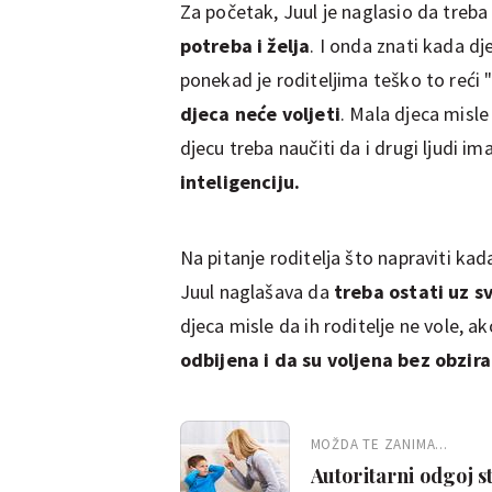
Za početak, Juul je naglasio da treba
potreba i želja
. I onda znati kada dj
ponekad je roditeljima teško to reći
djeca neće voljeti
. Mala djeca misle 
djecu treba naučiti da i drugi ljudi i
inteligenciju.
Na pitanje roditelja što napraviti kad
Juul naglašava da
treba ostati uz sv
djeca misle da ih roditelje ne vole, ak
odbijena i da su voljena bez obzira 
MOŽDA TE ZANIMA...
Autoritarni odgoj 