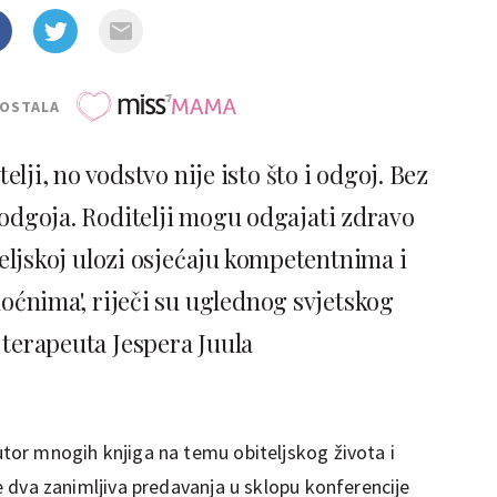
POSTALA
elji, no vodstvo nije isto što i odgoj. Bez
 odgoja. Roditelji mogu odgajati zdravo
teljskoj ulozi osjećaju kompetentnima i
ćnima', riječi su uglednog svjetskog
 terapeuta Jespera Juula
autor mnogih knjiga na temu obiteljskog života i
 je dva zanimljiva predavanja u sklopu konferencije