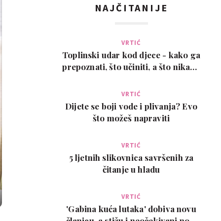
NAJČITANIJE
VRTIĆ
Toplinski udar kod djece - kako ga
prepoznati, što učiniti, a što nikako
ne
VRTIĆ
Dijete se boji vode i plivanja? Evo
što možeš napraviti
VRTIĆ
5 ljetnih slikovnica savršenih za
čitanje u hladu
VRTIĆ
'Gabina kuća lutaka' dobiva novu
članicu, a stižu i neočekivani novi