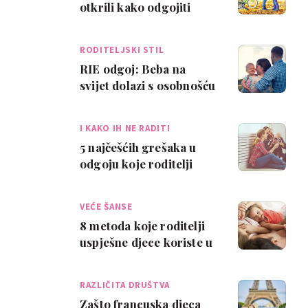
otkrili kako odgojiti
ljubazno dijete
RODITELJSKI STIL
RIE odgoj: Beba na
svijet dolazi s osobnošću
koju treba poštovati
I KAKO IH NE RADITI
5 najčešćih grešaka u
odgoju koje roditelji
rade
VEĆE ŠANSE
8 metoda koje roditelji
uspješne djece koriste u
odgoju
RAZLIČITA DRUŠTVA
Zašto francuska djeca