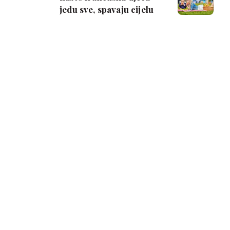
jedu sve, spavaju cijelu
noć i strpljiva su?