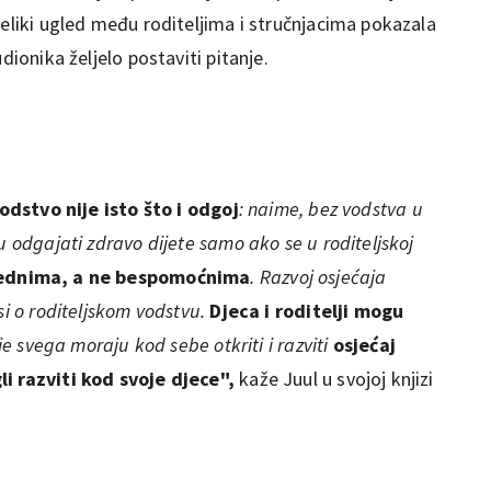
veliki ugled među roditeljima i stručnjacima pokazala
dionika željelo postaviti pitanje.
odstvo nije isto što i odgoj
: naime, bez vodstva u
u odgajati zdravo dijete samo ako se u roditeljskoj
ednima, a ne bespomoćnima
. Razvoj osjećaja
si o roditeljskom vodstvu.
Djeca i roditelji mogu
rije svega moraju kod sebe otkriti i razviti
osjećaj
li razviti kod svoje djece",
kaže Juul u svojoj knjizi