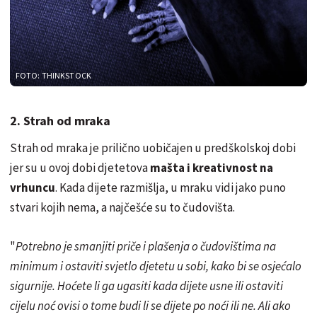
FOTO: THINKSTOCK
2. Strah od mraka
Strah od mraka je prilično uobičajen u predškolskoj dobi
jer su u ovoj dobi djetetova
mašta i kreativnost na
vrhuncu
. Kada dijete razmišlja, u mraku vidi jako puno
stvari kojih nema, a najčešće su to čudovišta.
"
Potrebno je smanjiti priče i plašenja o čudovištima na
minimum i ostaviti svjetlo djetetu u sobi, kako bi se osjećalo
sigurnije. Hoćete li ga ugasiti kada dijete usne ili ostaviti
cijelu noć ovisi o tome budi li se dijete po noći ili ne. Ali ako