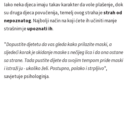
Iako neka djeca imaju takav karakter da vole plašenje, dok
su druga djeca povučenija, temelj ovog straha je
strah od
nepoznatog
. Najbolji način na koji ćete ih učiniti manje
strašnim je
upoznati ih
.
"
Dopustite djetetu da vas gleda kako prilazite maski, a
sljedeći korak je skidanje maske s nečijeg lica i da ona ostane
sa strane. Tada pustite dijete da svojim tempom priđe maski
i istraži ju - ukoliko želi. Postupno, polako i strpljivo
",
savjetuje psihologinja.