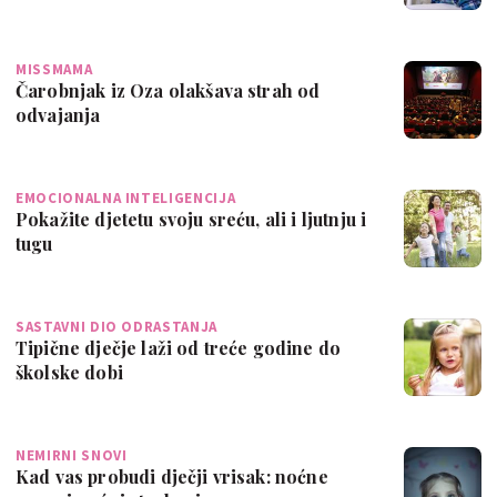
MISSMAMA
Čarobnjak iz Oza olakšava strah od
odvajanja
EMOCIONALNA INTELIGENCIJA
Pokažite djetetu svoju sreću, ali i ljutnju i
tugu
SASTAVNI DIO ODRASTANJA
Tipične dječje laži od treće godine do
školske dobi
NEMIRNI SNOVI
Kad vas probudi dječji vrisak: noćne