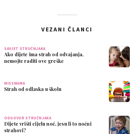
VEZANI ČLANCI
SAVJET STRUČNJAKA
Ako dijete ima strah od odvajanja,
nemojte raditi ove greške
MISSMAMA
Strah od odlaska u školu
ODGOVOR STRUČNJAKA
Dijete vrišti cijelu noć, jesu li to noćni
strahovi?