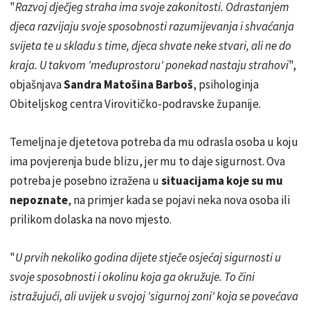
"
Razvoj dječjeg straha ima svoje zakonitosti. Odrastanjem
djeca razvijaju svoje sposobnosti razumijevanja i shvaćanja
svijeta te u skladu s time, djeca shvate neke stvari, ali ne do
kraja. U takvom 'međuprostoru' ponekad nastaju strahovi
",
objašnjava
Sandra Matošina Barboš
, psihologinja
Obiteljskog centra Virovitičko-podravske županije.
Temeljna je djetetova potreba da mu odrasla osoba u koju
ima povjerenja bude blizu, jer mu to daje sigurnost. Ova
potreba je posebno izražena u
situacijama koje su mu
nepoznate
, na primjer kada se pojavi neka nova osoba ili
prilikom dolaska na novo mjesto.
"
U prvih nekoliko godina dijete stječe osjećaj sigurnosti u
svoje sposobnosti i okolinu koja ga okružuje. To čini
istražujući, ali uvijek u svojoj 'sigurnoj zoni' koja se povećava