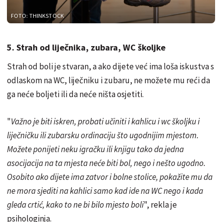
FOTO: THINKSTOCK
5. Strah od liječnika, zubara, WC školjke
Strah od boli je stvaran, a ako dijete već ima loša iskustva s
odlaskom na WC, liječniku i zubaru, ne možete mu reći da
ga neće boljeti ili da neće ništa osjetiti.
"
Važno je biti iskren, probati učiniti i kahlicu i wc školjku i
liječničku ili zubarsku ordinaciju što ugodnijim mjestom.
Možete ponijeti neku igračku ili knjigu tako da jedna
asocijacija na ta mjesta neće biti bol, nego i nešto ugodno.
Osobito ako dijete ima zatvor i bolne stolice, pokažite mu da
ne mora sjediti na kahlici samo kad ide na WC nego i kada
gleda crtić, kako to ne bi bilo mjesto boli
", rekla je
psihologinja.