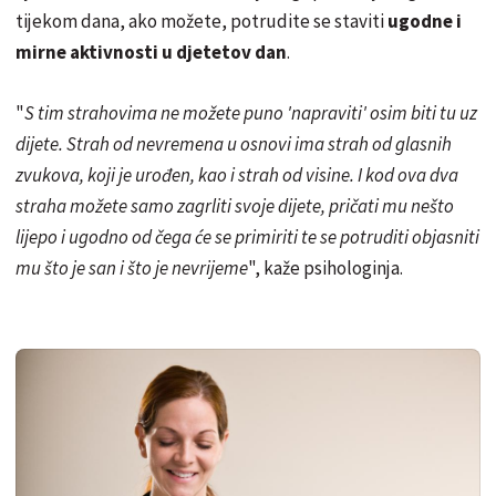
tijekom dana, ako možete, potrudite se staviti
ugodne i
mirne aktivnosti u djetetov dan
.
"
S tim strahovima ne možete puno 'napraviti' osim biti tu uz
dijete. Strah od nevremena u osnovi ima strah od glasnih
zvukova, koji je urođen, kao i strah od visine. I kod ova dva
straha možete samo zagrliti svoje dijete, pričati mu nešto
lijepo i ugodno od čega će se primiriti te se potruditi objasniti
mu što je san i što je nevrijeme
", kaže psihologinja.