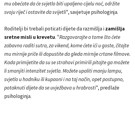
mu obećate da će svjetlo biti upaljeno cijelu noć, održite
svoju riječ i ostavite da svijetli
", savjetuje psihologinja.
Roditelji bi trebali poticati dijete da razmišlja i
zamišlja
sretne misli u krevetu
. "
Razgovarajte o tome što ćete
zabavno raditi sutra, za vikend, kome ćete ići u goste, čitajte
mu mirnije priče ili dopustite da gleda mirnije crtane filmove.
Kada primijetite da su se strahovi primirili pitajte ga možete
li smanjiti intenzitet svjetla. Možete upaliti manju lampu,
svjetlo u hodniku ili kupaoni i na taj način, opet postupno,
potaknuti dijete da se uvježbava u hrabrosti
", predlaže
psihologinja.