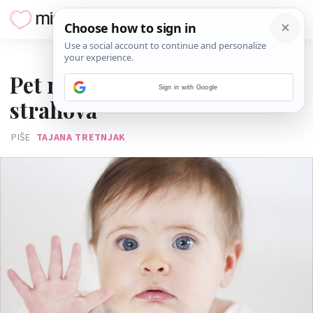
09. LIPNJA 2013.
Pet najčešćih dječjih
Sign in with Google
strahova
PIŠE
TAJANA TRETNJAK