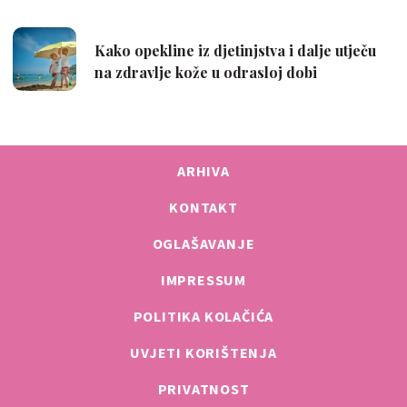
ARHIVA
KONTAKT
OGLAŠAVANJE
IMPRESSUM
POLITIKA KOLAČIĆA
UVJETI KORIŠTENJA
PRIVATNOST