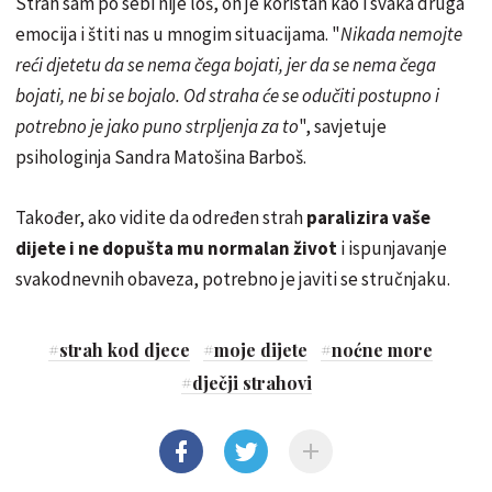
Strah sam po sebi nije loš, on je koristan kao i svaka druga
emocija i štiti nas u mnogim situacijama. "
Nikada nemojte
reći djetetu da se nema čega bojati, jer da se nema čega
bojati, ne bi se bojalo. Od straha će se odučiti postupno i
potrebno je jako puno strpljenja za to
", savjetuje
psihologinja Sandra Matošina Barboš.
Također, ako vidite da određen strah
paralizira vaše
dijete i ne dopušta mu normalan život
i ispunjavanje
svakodnevnih obaveza, potrebno je javiti se stručnjaku.
#
strah kod djece
#
moje dijete
#
noćne more
#
dječji strahovi