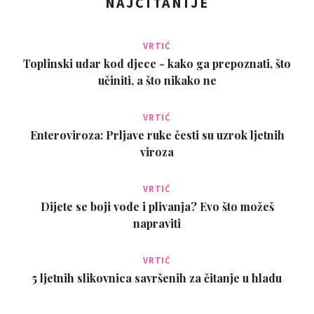
NAJČITANIJE
VRTIĆ
Toplinski udar kod djece - kako ga prepoznati, što
učiniti, a što nikako ne
VRTIĆ
Enteroviroza: Prljave ruke česti su uzrok ljetnih
viroza
VRTIĆ
Dijete se boji vode i plivanja? Evo što možeš
napraviti
VRTIĆ
5 ljetnih slikovnica savršenih za čitanje u hladu