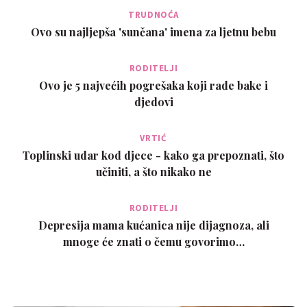
TRUDNOĆA
Ovo su najljepša 'sunčana' imena za ljetnu bebu
RODITELJI
Ovo je 5 najvećih pogrešaka koji rade bake i
djedovi
VRTIĆ
Toplinski udar kod djece - kako ga prepoznati, što
učiniti, a što nikako ne
RODITELJI
Depresija mama kućanica nije dijagnoza, ali
mnoge će znati o čemu govorimo…