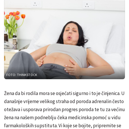
FOTO: THINKSTOCK
Žena da bi rodila mora se osjećati sigurno i to je činjenica. U
današnje vrijeme velikog straha od poroda adrenalin često
otežava i usporava prirodan progres poroda te tu za većinu
žena na našem podneblju čeka medicinska pomoć u vidu
farmakoloških supstituta. Vi koje se bojite, pripremite se