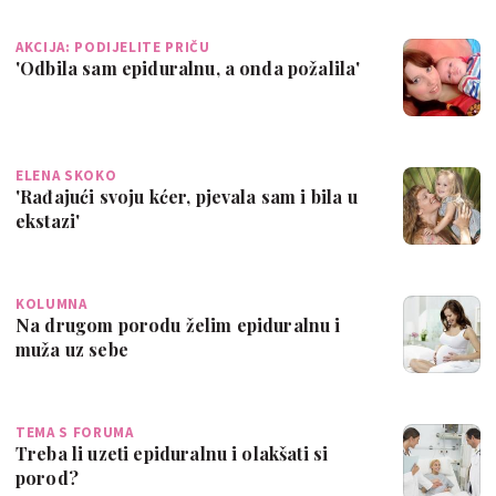
AKCIJA: PODIJELITE PRIČU
'Odbila sam epiduralnu, a onda požalila'
ELENA SKOKO
'Rađajući svoju kćer, pjevala sam i bila u
ekstazi'
KOLUMNA
Na drugom porodu želim epiduralnu i
muža uz sebe
TEMA S FORUMA
Treba li uzeti epiduralnu i olakšati si
porod?