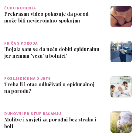
ČUDO ROĐENJA
Prekrasan video pokazuje da porod
može biti nevjerojatno spokojan
PRIČA S PORODA
'Bojala sam se da neću dobiti epiduralnu
jer nemam 'vezu' u bolnici'
POSLJEDICE NA DIJETE
Treba li i otac odlučivati o epiduralnoj
na porodu?
DUHOVNI PRISTUP RAĐANJU
Molitve i savjeti za porođaj bez straha i
boli