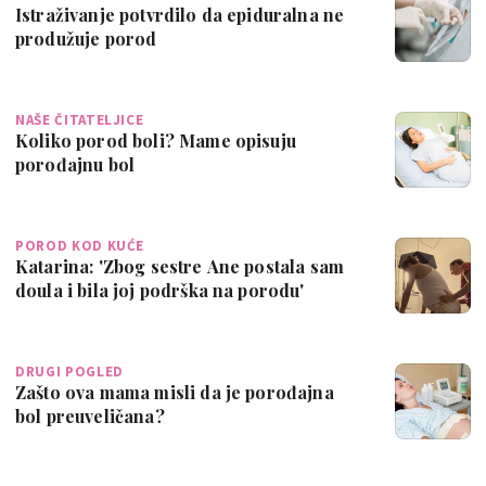
Istraživanje potvrdilo da epiduralna ne
produžuje porod
NAŠE ČITATELJICE
Koliko porod boli? Mame opisuju
porođajnu bol
POROD KOD KUĆE
Katarina: 'Zbog sestre Ane postala sam
doula i bila joj podrška na porodu'
DRUGI POGLED
Zašto ova mama misli da je porođajna
bol preuveličana?