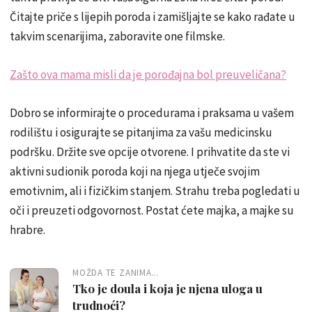
Čitajte priče s lijepih poroda i zamišljajte se kako rađate u
takvim scenarijima, zaboravite one filmske.
Zašto ova mama misli da je porođajna bol preuveličana?
Dobro se informirajte o procedurama i praksama u vašem
rodilištu i osigurajte se pitanjima za vašu medicinsku
podršku. Držite sve opcije otvorene. I prihvatite da ste vi
aktivni sudionik poroda koji na njega utječe svojim
emotivnim, ali i fizičkim stanjem. Strahu treba pogledati u
oči i preuzeti odgovornost. Postat ćete majka, a majke su
hrabre.
MOŽDA TE ZANIMA...
Tko je doula i koja je njena uloga u
trudnoći?