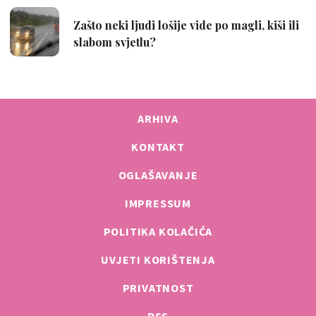
ARHIVA
KONTAKT
OGLAŠAVANJE
IMPRESSUM
POLITIKA KOLAČIĆA
UVJETI KORIŠTENJA
PRIVATNOST