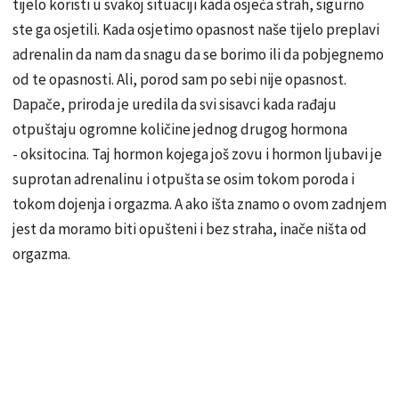
tijelo koristi u svakoj situaciji kada osjeća strah, sigurno
ste ga osjetili. Kada osjetimo opasnost naše tijelo preplavi
adrenalin da nam da snagu da se borimo ili da pobjegnemo
od te opasnosti. Ali, porod sam po sebi nije opasnost.
Dapače, priroda je uredila da svi sisavci kada rađaju
otpuštaju ogromne količine jednog drugog hormona
- oksitocina. Taj hormon kojega još zovu i hormon ljubavi je
suprotan adrenalinu i otpušta se osim tokom poroda i
tokom dojenja i orgazma. A ako išta znamo o ovom zadnjem
jest da moramo biti opušteni i bez straha, inače ništa od
orgazma.