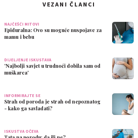
VEZANI ČLANCI
NAJČEŠĆI MITOVI
Epiduralna: Ovo su moguće nuspojave za
mamu i bebu
DIJELJENJE ISKUSTAVA
'Najbolji savjet u trudnoći dobila sam od
muškarca'
INFORMIRAJTE SE
Strah od poroda je strah od nepoznatog
- kako ga savladati?
ISKUSTVA OČEVA
Tata na porodu: da ili ne?