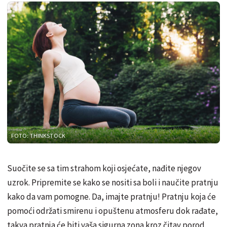
FOTO: THINKSTOCK
Suočite se sa tim strahom koji osjećate, nađite njegov
uzrok. Pripremite se kako se nositi sa boli i naučite pratnju
kako da vam pomogne. Da, imajte pratnju! Pratnju koja će
pomoći održati smirenu i opuštenu atmosferu dok rađate,
takva pratnja će biti vaša sigurna zona kroz čitav porod.