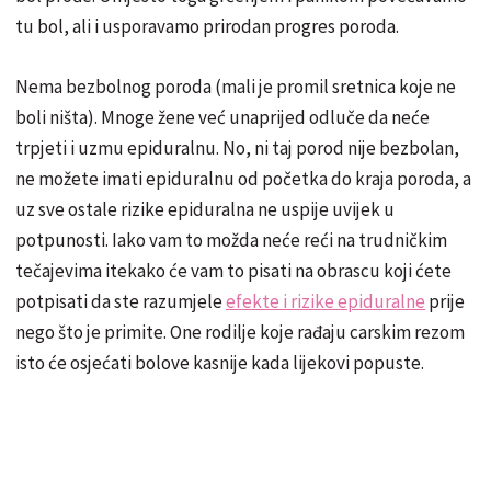
tu bol, ali i usporavamo prirodan progres poroda.
Nema bezbolnog poroda (mali je promil sretnica koje ne
boli ništa). Mnoge žene već unaprijed odluče da neće
trpjeti i uzmu epiduralnu. No, ni taj porod nije bezbolan,
ne možete imati epiduralnu od početka do kraja poroda, a
uz sve ostale rizike epiduralna ne uspije uvijek u
potpunosti. Iako vam to možda neće reći na trudničkim
tečajevima itekako će vam to pisati na obrascu koji ćete
potpisati da ste razumjele
efekte i rizike epiduralne
prije
nego što je primite. One rodilje koje rađaju carskim rezom
isto će osjećati bolove kasnije kada lijekovi popuste.