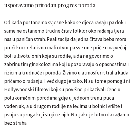
usporavamo prirodan progres poroda
Od kada postanemo svjesne kako se djeca rađaju pa dok i
same ne ostanemo trudne čitav folklor oko rađanja tjera
nas u paničan strah. Realizacija da jedna čitava beba mora
proći kroz relativno mali otvor pa sve one priče o najvećoj
boli u životu onih koje su rodile, a da ne govorimo o
zabrinutim ginekolozima koji upozoravaju o opasnostima i
rizicima trudnoće i poroda. Živimo u atmosferi straha kada
pričamo o rađanju. I već dugo je tako. Nisu tome pomogli ni
Hollywoodski filmovi koji su površno prikazivali žene u
polukomičnim porodima gdje u jednom trenu puca
vodenjak, a u drugom rodilje na leđima u bolnici vrište i
psuju supruga koji stoji uz njih. No, jako je bitno da rađamo
bez straha.