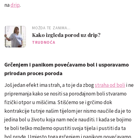
na
drip
.
MOŽDA TE ZANIMA...
Kako izgleda porod uz drip?
TRUDNOĆA
Grčenjem i panikom povećavamo bol i usporavamo
prirodan proces poroda
Još jedan efekt ima strah, a to je da zbog
straha od boli
i ne
pripremanja kako se nositi sa porođajnom boli stvaramo
fizički otpor u mišićima. Stišćemo se i grčimo dok
kontrakcije tutnje našim tijelom jer nismo naučile da je to
jedina bol u životu koja nam neće nauditi. I kada se bojimo
te boli teško možemo opustiti svoja tijela i pustiti da ta
bol prođe. Umjesto toga grčenjem i panikom povećavamo