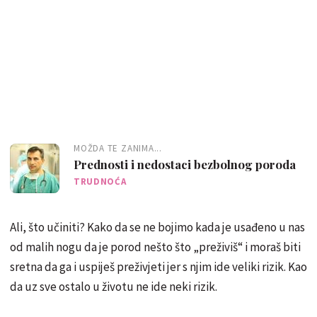
MOŽDA TE ZANIMA...
Prednosti i nedostaci bezbolnog poroda
TRUDNOĆA
Ali, što učiniti? Kako da se ne bojimo kada je usađeno u nas
od malih nogu da je porod nešto što „preživiš“ i moraš biti
sretna da ga i uspiješ preživjeti jer s njim ide veliki rizik. Kao
da uz sve ostalo u životu ne ide neki rizik.