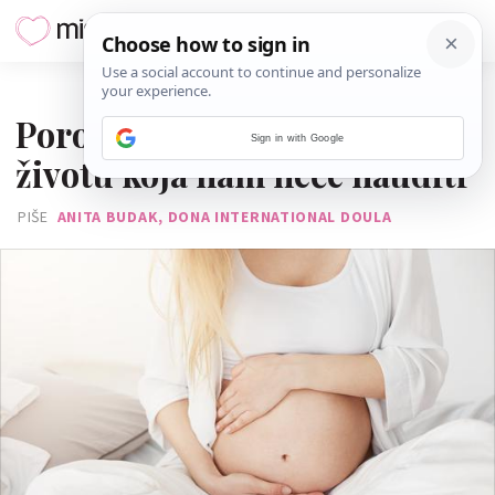
18. KOLOVOZA 2025.
Porođajna bol je jedina bol u
Sign in with Google
životu koja nam neće nauditi
PIŠE
ANITA BUDAK, DONA INTERNATIONAL DOULA