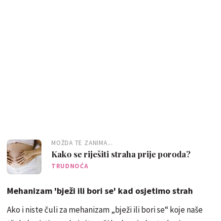
MOŽDA TE ZANIMA...
Kako se riješiti straha prije poroda?
TRUDNOĆA
Mehanizam 'bježi ili bori se' kad osjetimo strah
Ako i niste čuli za mehanizam „bježi ili bori se“ koje naše