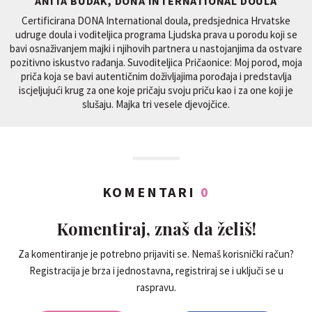
ANITA BUDAK, DONA INTERNATIONAL DOULA
Certificirana DONA International doula, predsjednica Hrvatske
udruge doula i voditeljica programa Ljudska prava u porodu koji se
bavi osnaživanjem majki i njihovih partnera u nastojanjima da ostvare
pozitivno iskustvo rađanja. Suvoditeljica Pričaonice: Moj porod, moja
priča koja se bavi autentičnim doživljajima porođaja i predstavlja
iscjeljujući krug za one koje pričaju svoju priču kao i za one koji je
slušaju. Majka tri vesele djevojčice.
KOMENTARI
0
Komentiraj, znaš da želiš!
Za komentiranje je potrebno prijaviti se. Nemaš korisnički račun?
Registracija je brza i jednostavna, registriraj se i uključi se u
raspravu.