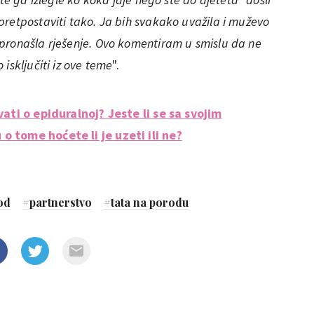
pretpostaviti tako. Ja bih svakako uvažila i muževo
pronašla rješenje. Ovo komentiram u smislu da ne
isključiti iz ove teme
".
vati o epiduralnoj? Jeste li se sa svojim
 tome hoćete li je uzeti ili ne?
od
#
partnerstvo
#
tata na porodu