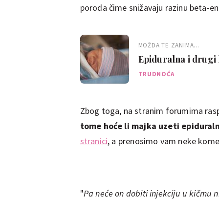
poroda čime snižavaju razinu beta-en
MOŽDA TE ZANIMA...
Epiduralna i drugi 
TRUDNOĆA
Zbog toga, na stranim forumima rasp
tome hoće li majka uzeti epidural
stranici
, a prenosimo vam neke kom
"
Pa neće on dobiti injekciju u kičmu n