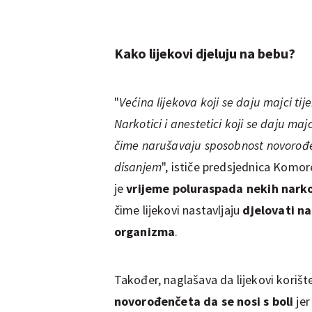
Kako lijekovi djeluju na bebu?
"
Većina lijekova koji se daju majci tij
Narkotici i anestetici koji se daju ma
čime narušavaju sposobnost novorođe
disanjem
", ističe predsjednica Komor
je
vrijeme poluraspada nekih nark
čime lijekovi nastavljaju
djelovati na
organizma
.
Također, naglašava da lijekovi korište
novorođenčeta da se nosi s boli
jer