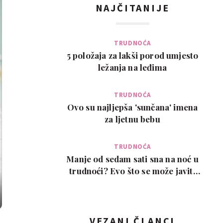
NAJČITANIJE
TRUDNOĆA
5 položaja za lakši porod umjesto
ležanja na leđima
TRUDNOĆA
Ovo su najljepša 'sunčana' imena
za ljetnu bebu
TRUDNOĆA
Manje od sedam sati sna na noć u
trudnoći? Evo što se može javiti
kao posljedic…
VEZANI ČLANCI