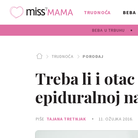
TRUDNOĆA
BEBA
BEBA U TRBUHU
TRUDNOĆA
POROĐAJ
Treba li i otac
epiduralnoj n
PIŠE
TAJANA TRETNJAK
11. OŽUJKA 2016.