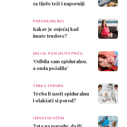
za tijelo teži i naporniji
od maratona!
POROĐAJNA BOL
Kakav je osjećaj kad
imate trudove?
AKCIJA: PODIJELITE PRIČU
'Odbila sam epiduralnu,
a onda požalila'
TEMA S FORUMA
Treba li uzeti epiduralnu
i olakšati si porod?
ISKUSTVA OČEVA
Tata na porodu: da ili