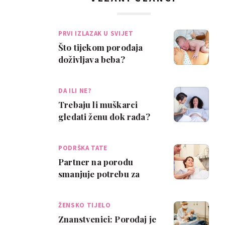
PRVI IZLAZAK U SVIJET
Što tijekom porođaja
doživljava beba?
DA ILI NE?
Trebaju li muškarci
gledati ženu dok rađa?
PODRŠKA TATE
Partner na porodu
smanjuje potrebu za
lijekovima
ŽENSKO TIJELO
Znanstvenici: Porođaj je