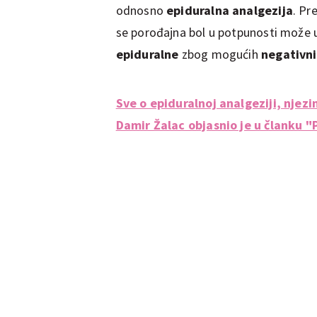
odnosno
epiduralna analgezija
. Pr
se porođajna bol u potpunosti može 
epiduralne
zbog mogućih
negativni
Sve o epiduralnoj analgeziji, nje
Damir Žalac objasnio je u članku 