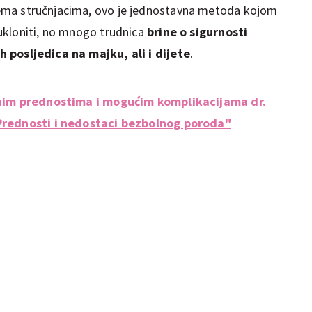
ema stručnjacima, ovo je jednostavna metoda kojom
ukloniti, no mnogo trudnica
brine o sigurnosti
h posljedica na majku, ali i dijete
.
zinim prednostima i mogućim komplikacijama dr.
"Prednosti i nedostaci bezbolnog poroda"