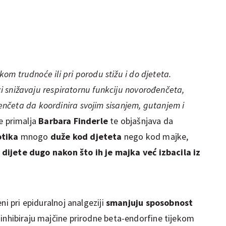
ekom trudnoće ili pri porodu stižu i do djeteta.
jci snižavaju respiratornu funkciju novorođenčeta,
nčeta da koordinira svojim sisanjem, gutanjem i
e primalja
Barbara Finderle
te objašnjava da
otika
mnogo
duže kod djeteta
nego kod majke,
 dijete dugo nakon što ih je majka već izbacila iz
ni pri epiduralnoj analgeziji
smanjuju sposobnost
 inhibiraju majčine prirodne beta-endorfine tijekom