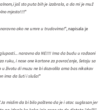
alnom,i još sto puta bih je izabrala, a da mi je muž
lno mjesto!!!!
"
e, naravno ako ne umre u trudovima!
", napisala je
gluposti... naravno da NE!!!! Ima da budu u rađaoni
e za ruku, i nose one kartone za povraćanje, šetaju sa
edino u životu di muzu ne bi dozvolila ama bas nikakav
n ima da šuti i sluša!
"
"
Ja mislim da bi bilo pošteno da je i otac suglasan jer
te ga izlegle ko koka jaje nego ste do djeteta "došli"