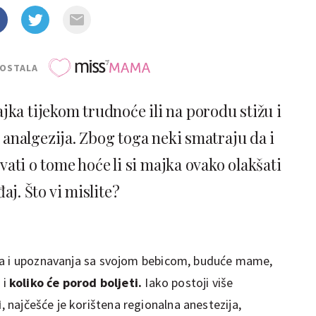
POSTALA
jka tijekom trudnoće ili na porodu stižu i
a analgezija. Zbog toga neki smatraju da i
vati o tome hoće li si majka ovako olakšati
aj. Što vi mislite?
ja i upoznavanja sa svojom bebicom, buduće mame,
 i
koliko će porod boljeti.
Iako postoji više
i
, najčešće je korištena regionalna anestezija,