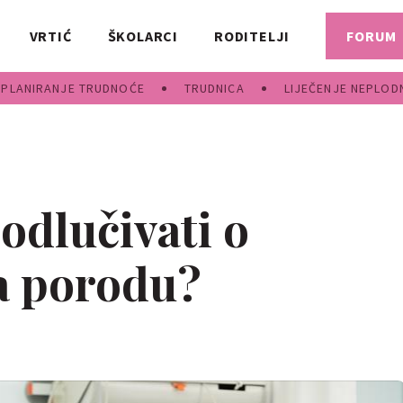
VRTIĆ
ŠKOLARCI
RODITELJI
FORUM
PLANIRANJE TRUDNOĆE
TRUDNICA
LIJEČENJE NEPLOD
 odlučivati o
a porodu?