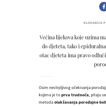
KLOKANICA 
Većina lijekova koje uzima ma
do djeteta, tako i epiduraln
otac djeteta ima pravo odluči
porođ
Osim nestrpljivog očekivanja porođa
kojima je to
prva trudnoća
, pitaju se
metoda
olakšavanja porođajne bol