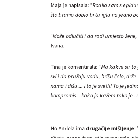
Maja je napisala: "
Rodila sam s epidur
što branio dobio bi tu iglu na jedno bo
"
Može odlučiti i da rodi umjesto žen
Ivana.
Tina je komentirala: "
Ma kakve su to 
svi i da pružaju vodu, brišu čelo, drž
nama i dišu.... i to je sve!!!! To je j
kompromis... kako ja kažem tako je.. o
No Anđela ima
drugačije mišljenje
: 
dijete, drage žene, nije samo vaše, nis