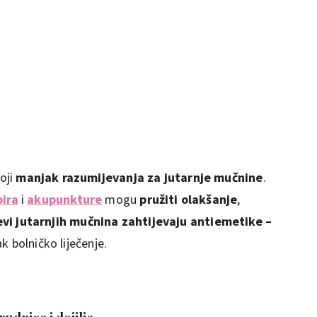
oji
manjak razumijevanja za jutarnje mučnine
.
ira
i
akupunkture
mogu
pružiti olakšanje
,
jevi jutarnjih mučnina zahtijevaju antiemetike –
čak bolničko liječenje.