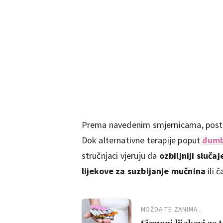
Prema navedenim smjernicama, post
Dok alternativne terapije poput
đumb
stručnjaci vjeruju da
ozbiljniji sluča
lijekove za suzbijanje mučnina
ili 
MOŽDA TE ZANIMA...