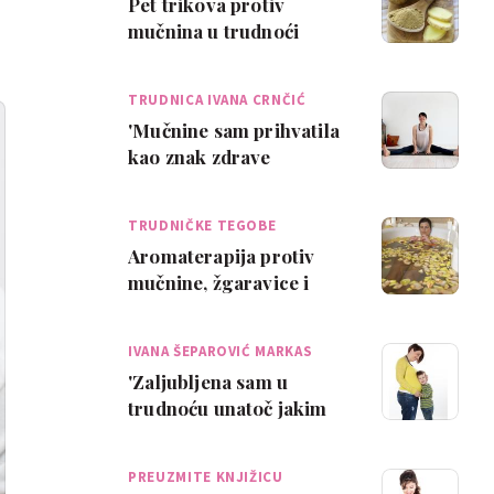
Pet trikova protiv
mučnina u trudnoći
TRUDNICA IVANA CRNČIĆ
'Mučnine sam prihvatila
kao znak zdrave
trudnoće'
TRUDNIČKE TEGOBE
Aromaterapija protiv
mučnine, žgaravice i
zatvora
IVANA ŠEPAROVIĆ MARKAS
'Zaljubljena sam u
trudnoću unatoč jakim
mučninama'
PREUZMITE KNJIŽICU