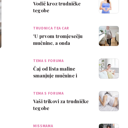
Vodič kroz trudničke
tegobe
TRUDNICA TEA CAR
'U prvom tromjesečju
mučnine, a onda
žgaravica'
TEMA S FORUMA
Čaj od lista maline
smanjuje mučnine i
olakšava porod
TEMA S FORUMA
Vaši trikovi za trudničke
tegobe
MISSMAMA