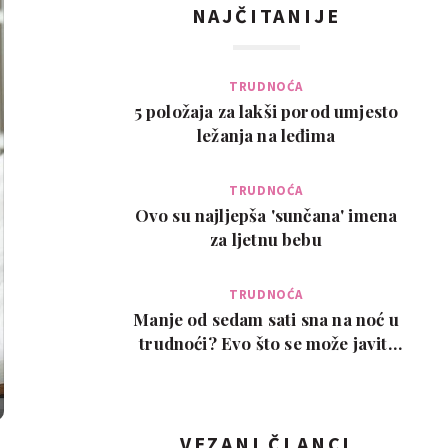
NAJČITANIJE
TRUDNOĆA
5 položaja za lakši porod umjesto
ležanja na leđima
TRUDNOĆA
Ovo su najljepša 'sunčana' imena
za ljetnu bebu
TRUDNOĆA
Manje od sedam sati sna na noć u
trudnoći? Evo što se može javiti
kao posljedic…
VEZANI ČLANCI