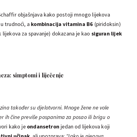
Schaffir objašnjava kako postoji mnogo lijekova
 u trudnoći, a
kombinacija vitamina B6
(piridoksin)
ak lijekova za spavanje) dokazana je kao
siguran lijek
za: simptomi i liječenje
zina također su djelotvorni. Mnoge žene ne vole
 jer ih čine previše pospanima za posao ili brigu o
ovori kako je
ondansetron
jedan od lijekova koji
tivni učinak
, ali upozorava:
"Iako je njegova