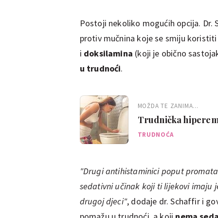
Postoji nekoliko mogućih opcija. Dr. 
protiv mučnina koje se smiju koristiti
i
doksilamina
(koji je obično sastoj
u trudnoći
.
MOŽDA TE ZANIMA...
Trudnička hipereme
TRUDNOĆA
"Drugi antihistaminici poput promata
sedativni učinak koji ti lijekovi imaju
drugoj djeci"
, dodaje dr. Schaffir i g
pomažu u trudnoći, a koji
nema seda