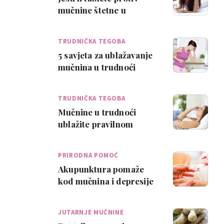
mučnine štetne u
trudnoći?
TRUDNIČKA TEGOBA
5 savjeta za ublažavanje
mučnina u trudnoći
TRUDNIČKA TEGOBA
Mučnine u trudnoći
ublažite pravilnom
prehranom
PRIRODNA POMOĆ
Akupunktura pomaže
kod mučnina i depresije
u trudnoći
JUTARNJE MUČNINE