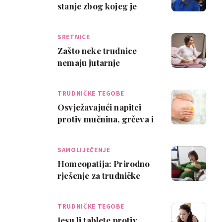
stanje zbog kojeg je
Kate u bolnici
SRETNICE
Zašto neke trudnice
nemaju jutarnje
mučnine?
TRUDNIČKE TEGOBE
Osvježavajući napitci
protiv mučnina, grčeva i
zatvora
SAMOLIJEČENJE
Homeopatija: Prirodno
rješenje za trudničke
tegobe
TRUDNIČKE TEGOBE
Jesu li tablete protiv