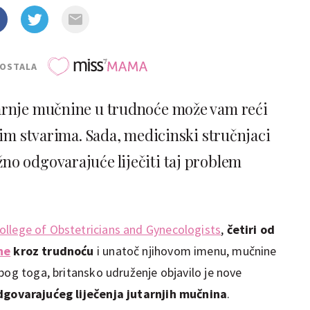
POSTALA
tarnje mučnine u trudnoće može vam reći
im stvarima. Sada, medicinski stručnjaci
ažno odgovarajuće liječiti taj problem
ollege of Obstetricians and Gynecologists
,
četiri od
ne
kroz trudnoću
i unatoč njihovom imenu, mučnine
Zbog toga, britansko udruženje objavilo je nove
govarajućeg liječenja jutarnjih mučnina
.