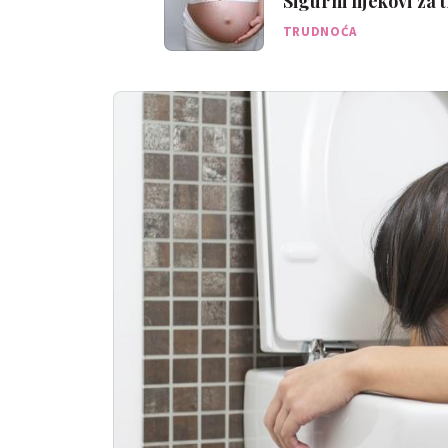
Sigurni lijekovi za t
TRUDNOĆA