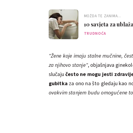
MOŽDA TE ZANIMA...
10 savjeta za ubla
TRUDNOĆA
"Žene koje imaju stalne mučnine, čest
za njihovo stanje"
, objašnjava gineko
slučaju
često ne mogu jesti zdravij
gubitka
za ono na što gledaju kao 
ovakvim stanjem budu omogućene toč