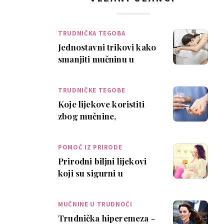
TRUDNIČKA TEGOBA
Jednostavni trikovi kako
smanjiti mučninu u
trudnoći
TRUDNIČKE TEGOBE
Koje lijekove koristiti
zbog mučnine,
žgaravice, zatvora i
hemoroida?
POMOĆ IZ PRIRODE
Prirodni biljni lijekovi
koji su sigurni u
trudnoći
MUČNINE U TRUDNOĆI
Trudnička hiperemeza -