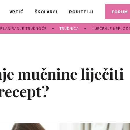
VRTIĆ
ŠKOLARCI
RODITELJI
FORUM
PLANIRANJE TRUDNOĆE
TRUDNICA
LIJEČENJE NEPLOD
nje mučnine liječiti
 recept?