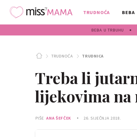
TRUDNOĆA
BEBA
BEBA U TRBUHU
TRUDNOĆA
TRUDNICA
Treba li jutar
lijekovima na
PIŠE
ANA ŠEFČEK
26. SIJEČNJA 2018.