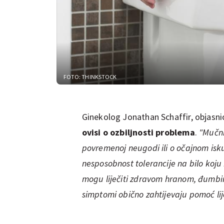
FOTO: THINKSTOCK
Ginekolog Jonathan Schaffir, objasnio
ovisi o ozbiljnosti problema
.
"Mučni
povremenoj neugodi ili o očajnom isku
nesposobnost tolerancije na bilo koju
mogu liječiti zdravom hranom, đumbir
simptomi obično zahtijevaju pomoć li