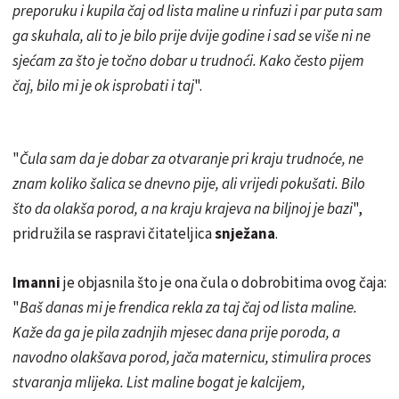
preporuku i kupila čaj od lista maline u rinfuzi i par puta sam
ga skuhala, ali to je bilo prije dvije godine i sad se više ni ne
sjećam za što je točno dobar u trudnoći. Kako često pijem
čaj, bilo mi je ok isprobati i taj
".
"
Čula sam da je dobar za otvaranje pri kraju trudnoće, ne
znam koliko šalica se dnevno pije, ali vrijedi pokušati. Bilo
što da olakša porod, a na kraju krajeva na biljnoj je bazi
",
pridružila se raspravi čitateljica
snježana
.
Imanni
je objasnila što je ona čula o dobrobitima ovog čaja:
"
Baš danas mi je frendica rekla za taj čaj od lista maline.
Kaže da ga je pila zadnjih mjesec dana prije poroda, a
navodno olakšava porod, jača maternicu, stimulira proces
stvaranja mlijeka. List maline bogat je kalcijem,