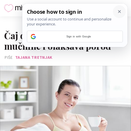
24. SIJEČNJA 2014.
Čaj od lista maline smanjuje
Sign in with Google
mučnine i olakšava porod
PIŠE
TAJANA TRETNJAK