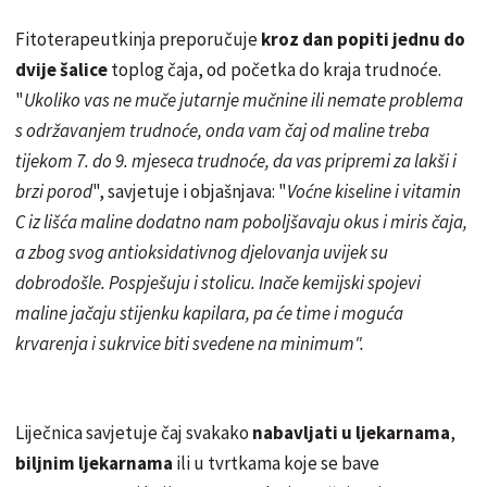
Fitoterapeutkinja preporučuje
kroz dan popiti jednu do
dvije šalice
toplog čaja, od početka do kraja trudnoće.
"
Ukoliko vas ne muče jutarnje mučnine ili nemate problema
s održavanjem trudnoće, onda vam čaj od maline treba
tijekom 7. do 9. mjeseca trudnoće, da vas pripremi za lakši i
brzi porod
", savjetuje i objašnjava: "
Voćne kiseline i vitamin
C iz lišća maline dodatno nam poboljšavaju okus i miris čaja,
a zbog svog antioksidativnog djelovanja uvijek su
dobrodošle. Pospješuju i stolicu. Inače kemijski spojevi
maline jačaju stijenku kapilara, pa će time i moguća
krvarenja i sukrvice biti svedene na minimum".
Liječnica savjetuje čaj svakako
nabavljati u ljekarnama
,
biljnim ljekarnama
ili u tvrtkama koje se bave