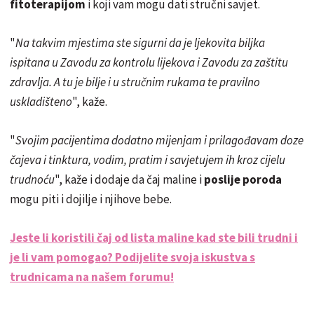
fitoterapijom
i koji vam mogu dati stručni savjet.
"
Na takvim mjestima ste sigurni da je ljekovita biljka
ispitana u Zavodu za kontrolu lijekova i Zavodu za zaštitu
zdravlja. A tu je bilje i u stručnim rukama te pravilno
uskladišteno
", kaže.
"
Svojim pacijentima dodatno mijenjam i prilagođavam doze
čajeva i tinktura, vodim, pratim i savjetujem ih kroz cijelu
trudnoću
", kaže i dodaje da čaj maline i
poslije poroda
mogu piti i dojilje i njihove bebe.
Jeste li koristili čaj od lista maline kad ste bili trudni i
je li vam pomogao? Podijelite svoja iskustva s
trudnicama na našem forumu!