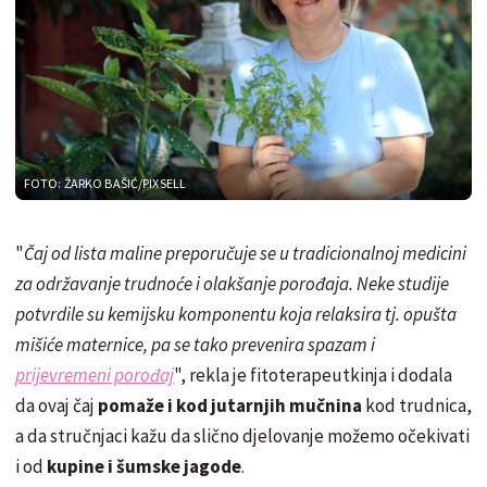
FOTO: ŽARKO BAŠIĆ/PIXSELL
"
Čaj od lista maline preporučuje se u tradicionalnoj medicini
za održavanje trudnoće i olakšanje porođaja. Neke studije
potvrdile su kemijsku komponentu koja relaksira tj. opušta
mišiće maternice, pa se tako prevenira spazam i
prijevremeni porođaj
", rekla je fitoterapeutkinja i dodala
da ovaj čaj
pomaže i kod jutarnjih mučnina
kod trudnica,
a da stručnjaci kažu da slično djelovanje možemo očekivati
i od
kupine i šumske jagode
.