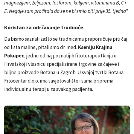
magnezijem, željezom, fosforom, kalijem, vitaminima B, C i
E. Negdje sam pročitala da se ne bi smio piti prije 35. tjedna
".
Koristan za održavanje trudnoće
Da bismo saznali zašto se trudnicama preporučuje piti čaj
od lista maline, pitali smo dr. med.
Kseniju Krajina
Pokupec
, jednu od najpoznatijih fitoterapeutkinja u
Hrvatskoj i vlasnicu specijalizirane trgovine za čajeve i
biljne proizvode Botana u Zagreb. U svojoj tvrtki Botana
Fitocentar d.o.o. ima savjetovalište i sama priprema
individualnu terapiju za svakog pacijenta.