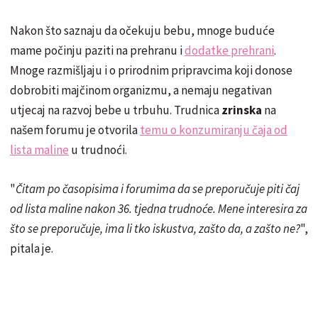
Nakon što saznaju da očekuju bebu, mnoge buduće
mame počinju paziti na prehranu i
dodatke prehrani
.
Mnoge razmišljaju i o prirodnim pripravcima koji donose
dobrobiti majčinom organizmu, a nemaju negativan
utjecaj na razvoj bebe u trbuhu. Trudnica
zrinska
na
našem forumu je otvorila
temu o konzumiranju čaja od
lista maline
u trudnoći.
"
Čitam po časopisima i forumima da se preporučuje piti čaj
od lista maline nakon 36. tjedna trudnoće. Mene interesira za
što se preporučuje, ima li tko iskustva, zašto da, a zašto ne?
",
pitala je.