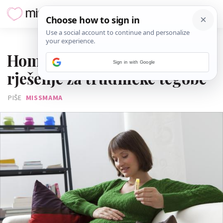
18. LISTOPADA 2016.
Homeopatija: Prirodno
Sign in with Google
rješenje za trudničke tegobe
PIŠE
MISSMAMA