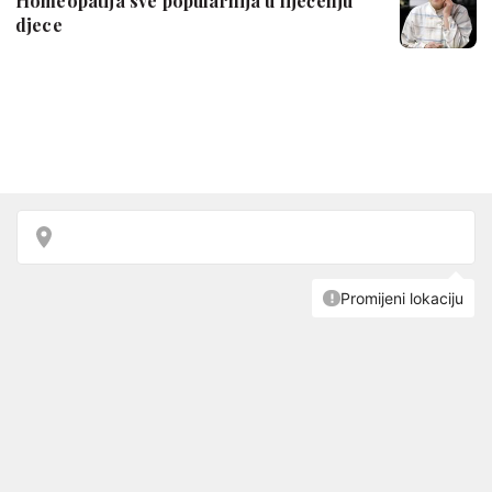
Homeopatija sve popularnija u liječenju
djece