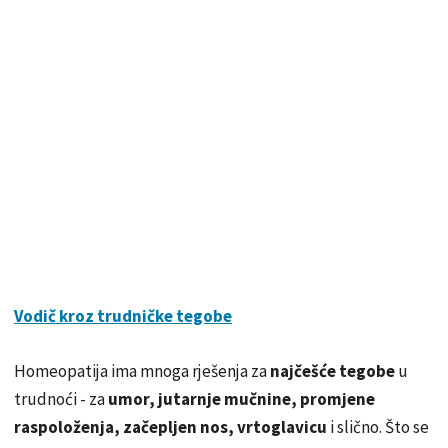
Vodič kroz trudničke tegobe
Homeopatija ima mnoga rješenja za
najčešće tegobe
u
trudnoći - za
umor, jutarnje mučnine, promjene
raspoloženja, začepljen nos, vrtoglavicu
i slično. Što se