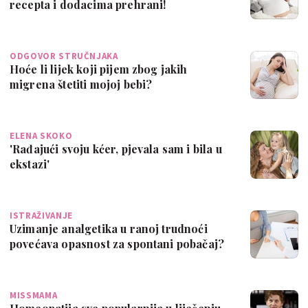
recepta i dodacima prehrani!
ODGOVOR STRUČNJAKA
Hoće li lijek koji pijem zbog jakih
migrena štetiti mojoj bebi?
ELENA SKOKO
'Rađajući svoju kćer, pjevala sam i bila u
ekstazi'
ISTRAŽIVANJE
Uzimanje analgetika u ranoj trudnoći
povećava opasnost za spontani pobačaj?
MISSMAMA