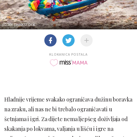
FOTO: THINKSTOCK
KLOKANICA POSTALA
Hladnije vrijeme svakako ograničava dužinu boravka
na zraku, ali nas ne bi trebalo ograničavati u
šetnjama i igri. Za dijete nema ljepšeg doživljaja od
skakanja po lokvama, valjanja u lišću i igre na