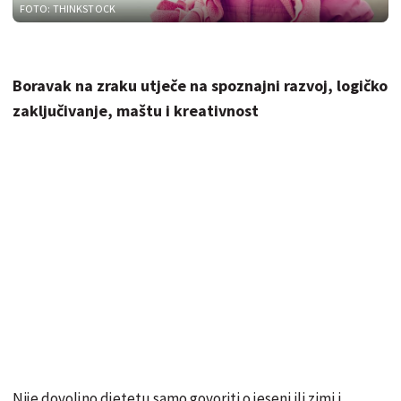
FOTO: THINKSTOCK
Boravak na zraku utječe na spoznajni razvoj, logičko
zaključivanje, maštu i kreativnost
Nije dovoljno djetetu samo govoriti o jeseni ili zimi i