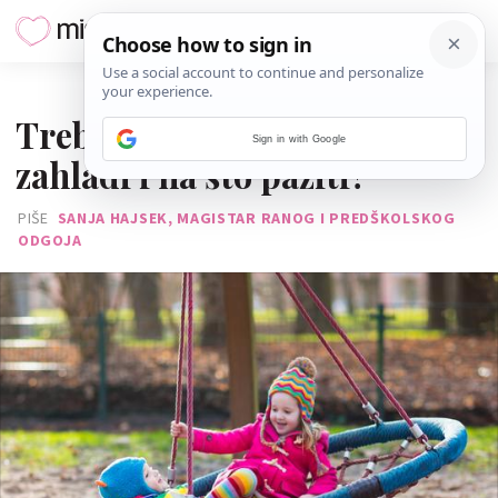
13. STUDENOGA 2022.
Treba li s djecom ići van kad
Sign in with Google
zahladi i na što paziti?
PIŠE
SANJA HAJSEK, MAGISTAR RANOG I PREDŠKOLSKOG
ODGOJA