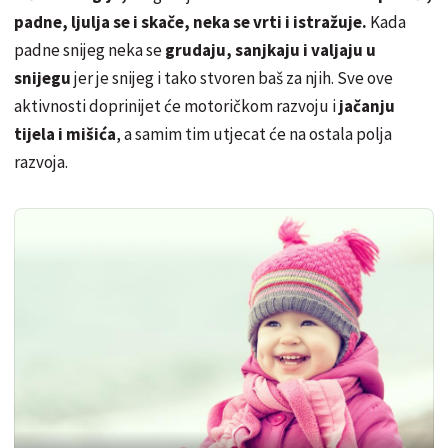
padne, ljulja se i skače, neka se vrti i istražuje.
Kada
padne snijeg neka se
grudaju, sanjkaju i valjaju u
snijegu
jer je snijeg i tako stvoren baš za njih. Sve ove
aktivnosti doprinijet će motoričkom razvoju i
jačanju
tijela i mišića
, a samim tim utjecat će na ostala polja
razvoja.