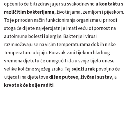
općenito će biti zdravija jer su svakodnevno
u kontaktu s
različitim bakterijama
, životinjama, zemljom i pijeskom.
To je prirodan način funkcioniranja organizma u prirodi
stoga će dijete najvjerojatnije imati veću otpornost na
autoimune bolesti i alergije. Bakterije i virusi
razmnožavaju se na višim temperaturama dok ih niske
temperature ubijaju. Boravak vani tijekom hladnog
vremena djetetu će omogućiti da u svoje tijelo unese
velike količine svježeg zraka. Taj
svježi zrak
povoljno će
utjecati na djetetove
dišne puteve
,
živčani sustav
, a
krvotok će bolje raditi
.