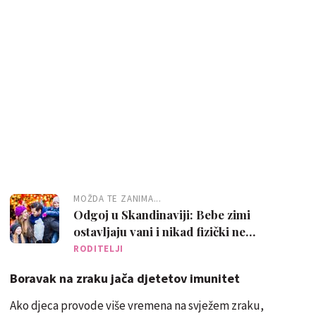
MOŽDA TE ZANIMA...
Odgoj u Skandinaviji: Bebe zimi
ostavljaju vani i nikad fizički ne
kažnjavaju djecu
RODITELJI
Boravak na zraku jača djetetov imunitet
Ako djeca provode više vremena na svježem zraku,