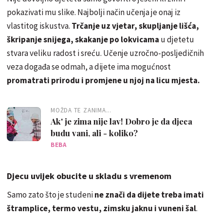
pokazivati mu slike. Najbolji način učenja je onaj iz
vlastitog iskustva.
Trčanje uz vjetar, skupljanje lišća,
škripanje snijega, skakanje po lokvicama
u djetetu
stvara veliku radost i sreću. Učenje uzročno-posljedičnih
veza događa se odmah, a dijete ima mogućnost
promatrati prirodu i promjene u njoj na licu mjesta.
MOŽDA TE ZANIMA...
Ak' je zima nije lav! Dobro je da djeca
budu vani, ali - koliko?
BEBA
Djecu uvijek obucite u skladu s vremenom
Samo zato što je studeni
ne znači da dijete treba imati
štramplice, termo vestu, zimsku jaknu i vuneni šal
.