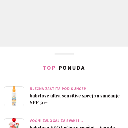
TOP
PONUDA
NJEŽNA ZAŠTITA POD SUNCEM
babylove ultra sensitive sprej za sunčanje
SPF 50+
VOĆNI ZALOGAJ ZA SVAKI I…
babylove EKO kašica u vrećici – jagoda,