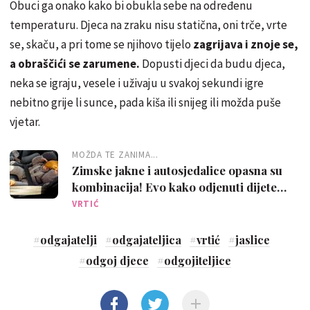
Obuci ga onako kako bi obukla sebe na određenu
temperaturu. Djeca na zraku nisu statična, oni trče, vrte
se, skaču, a pri tome se njihovo tijelo
zagrijava i znoje se,
a obraščići se zarumene.
Dopusti djeci da budu djeca,
neka se igraju, vesele i uživaju u svakoj sekundi igre
nebitno grije li sunce, pada kiša ili snijeg ili možda puše
vjetar.
MOŽDA TE ZANIMA...
Zimske jakne i autosjedalice opasna su
kombinacija! Evo kako odjenuti dijete
zimi za autosjedalicu?
VRTIĆ
#
odgajatelji
#
odgajateljica
#
vrtić
#
jaslice
#
odgoj djece
#
odgojiteljice