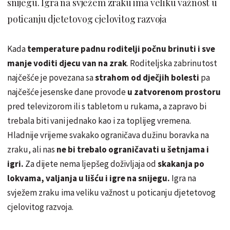
snijegu. Igra na svježem zraku ima veliku važnost u
poticanju djetetovog cjelovitog razvoja
Kada
temperature padnu roditelji počnu brinuti i sve
manje voditi djecu van na zrak
. Roditeljska zabrinutost
najčešće je povezana sa
strahom od dječjih bolesti
pa
najčešće jesenske dane provode
u zatvorenom prostoru
pred televizorom ili s tabletom u rukama, a zapravo bi
trebala biti vani jednako kao i za toplijeg vremena.
Hladnije vrijeme svakako ograničava dužinu boravka na
zraku, ali nas
ne bi trebalo ograničavati u šetnjama i
igri.
Za dijete nema ljepšeg doživljaja od
skakanja po
lokvama, valjanja u lišću i igre na snijegu.
Igra na
svježem zraku ima veliku važnost u poticanju djetetovog
cjelovitog razvoja.