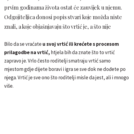
prvim godinama života ostat će zauvijek u njemu.
Odgojiteljica donosi popis stvari koje možda niste
znali, a koje objašnjavaju što vrtić je, a što nije
Bilo da se vraćate
u svoj vrtić ili krećete s procesom
prilagodbe na vrtić,
htjela bih da znate što to vrtić
zapravo je. Vrlo često roditelji smatraju vrtić samo
mjestom gdje dijete boravi i igra se sve dok ne dođete po
njega. Vrtić je sve ono što roditelji misle da jest, ali i mnogo
više.