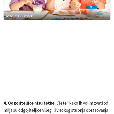
FOTO: THINKSTOCK
4. Odgojiteljice nisu tetke.
„Tete“ kako ih volim zvati od
milja su odgojiteljice višeg ili visokog stupnja obrazovanja