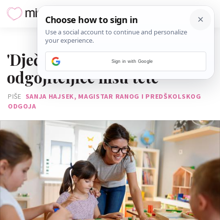
28. RUJNA 2019.
'Dječji vrtić nije čuvalište, a
Sign in with Google
odgojiteljice nisu tete'
PIŠE
SANJA HAJSEK, MAGISTAR RANOG I PREDŠKOLSKOG
ODGOJA