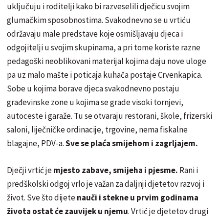
uključuju i roditelji kako bi razveselili dječicu svojim
glumačkim sposobnostima. Svakodnevno se u vrtiću
održavaju male predstave koje osmišljavaju djeca i
odgojitelji u svojim skupinama, a pri tome koriste razne
pedagoški neoblikovani materijal kojima daju nove uloge
pa uz malo mašte i poticaja kuhača postaje Crvenkapica.
Sobe u kojima borave djeca svakodnevno postaju
građevinske zone u kojima se grade visoki tornjevi,
autoceste i garaže. Tu se otvaraju restorani, škole, frizerski
saloni, liječničke ordinacije, trgovine, nema fiskalne
blagajne, PDV-a.
Sve se plaća smijehom i zagrljajem.
Dječji vrtić
je
mjesto zabave, smijeha i pjesme.
Rani i
predškolski odgoj vrlo je važan za daljnji djetetov razvoj i
život. Sve što dijete
nauči i stekne u prvim godinama
života ostat će zauvijek u njemu
. Vrtić je djetetov drugi