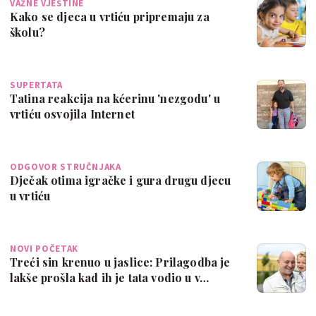
VAŽNE VJEŠTINE
Kako se djeca u vrtiću pripremaju za
školu?
SUPERTATA
Tatina reakcija na kćerinu 'nezgodu' u
vrtiću osvojila Internet
ODGOVOR STRUČNJAKA
Dječak otima igračke i gura drugu djecu
u vrtiću
NOVI POČETAK
Treći sin krenuo u jaslice: Prilagodba je
lakše prošla kad ih je tata vodio u v…