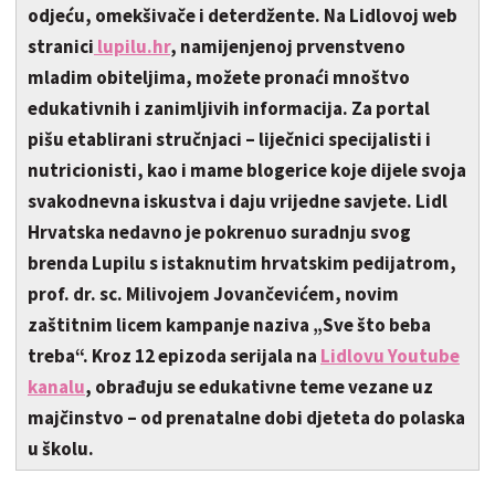
odjeću, omekšivače i deterdžente. Na Lidlovoj web
stranici
lupilu.hr
, namijenjenoj prvenstveno
mladim obiteljima, možete pronaći mnoštvo
edukativnih i zanimljivih informacija. Za portal
pišu etablirani stručnjaci – liječnici specijalisti i
nutricionisti, kao i mame blogerice koje dijele svoja
svakodnevna iskustva i daju vrijedne savjete. Lidl
Hrvatska nedavno je pokrenuo suradnju svog
brenda Lupilu s istaknutim hrvatskim pedijatrom,
prof. dr. sc. Milivojem Jovančevićem, novim
zaštitnim licem kampanje naziva „Sve što beba
treba“. Kroz 12 epizoda serijala na
Lidlovu Youtube
kanalu
, obrađuju se edukativne teme vezane uz
majčinstvo – od prenatalne dobi djeteta do polaska
u školu.