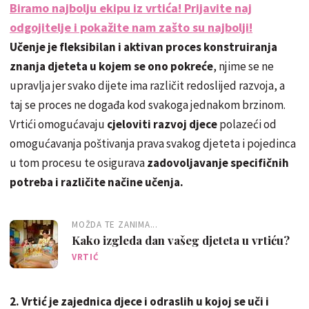
Biramo najbolju ekipu iz vrtića! Prijavite naj
odgojitelje i pokažite nam zašto su najbolji!
Učenje je fleksibilan i aktivan proces konstruiranja
znanja djeteta u kojem se ono pokreće
, njime se ne
upravlja jer svako dijete ima različit redoslijed razvoja, a
taj se proces ne događa kod svakoga jednakom brzinom.
Vrtići omogućavaju
cjeloviti razvoj djece
polazeći od
omogućavanja poštivanja prava svakog djeteta i pojedinca
u tom procesu te osigurava
zadovoljavanje specifičnih
potreba i različite načine učenja.
MOŽDA TE ZANIMA...
Kako izgleda dan vašeg djeteta u vrtiću?
VRTIĆ
2. Vrtić je zajednica djece i odraslih u kojoj se uči i