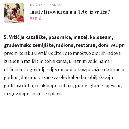
MOŽDA TE ZANIMA...
Imate li povjerenja u 'tete' iz vrtića?
VRTIĆ
5. Vrtić je kazalište, pozornica, muzej, koloseum,
građevinsko zemljište, radiona, restoran, dom.
Već pri
prvom koraku u vrtić uočite ćete mnoštvo dječjih radova
izrađenih različitim tehnikama, u raznim veličinama i
oblicima. Odgojitelji s djecom obilježavaju važne datume u
godine, datume vezane za eko kalendar, obilježavaju
godišnja doba, recikliraju, kuhaju, grade, glume, pjevaju,
razgovaraju, smiju se i plaču.