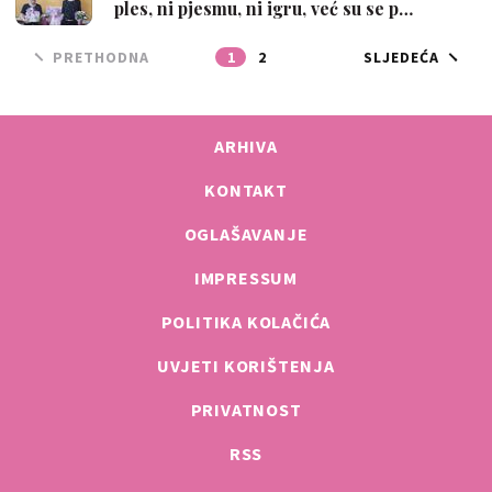
ples, ni pjesmu, ni igru, već su se p…
PRETHODNA
1
2
SLJEDEĆA
ARHIVA
KONTAKT
OGLAŠAVANJE
IMPRESSUM
POLITIKA KOLAČIĆA
UVJETI KORIŠTENJA
PRIVATNOST
RSS