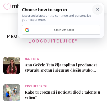
Sign in with Google
PRONAĐENO
24
REZULTATA ZA TAG
„ODGOJITELJICE”
NAJTETA
Ana Geček: Teta čija toplina i predanost
stvaraju sretnu i sigurnu dječju svako…
PRVI INTERESI
Kako prepoznati i poticati dječje talente u
vrtiću?