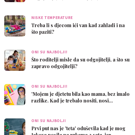
NISKE TEMPERATURE
Treba li s djecom ići van kad zahladi i na
što paziti?
ONI SU NAJBOLJI!
Što roditelji misle da su odgojitelji, a što su
zapravo odgojitelji?
ONI SU NAJBOLJI!
'Mojem je djetetu bila kao mama, bez imalo
razlike. Kad je trebalo nositi, nosi…
ONI SU NAJBOLJI
Prvi put nas je 'teta' oduševila kad je mog
Jakova nosila na rukama 2 sata, jer…