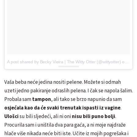
A post shared by Becky Vieira | The Witty Otter (@wittyotter)
on
Jan 
Vaša beba neće jedina nositi pelene. Možete si odmah
uzeti jedno pakiranje odraslih pelena. I čak se napola šalim.
Probala sam
tampon
, ali tako se brzo napunio da sam
osjećala kao da će svaki trenutak ispasti iz vagine
.
Ulošci
su bili sljedeći, ali ni oni
nisu bili puno bolji
.
Procurila sam i uništila dva para gaća, a ni moje najdraže
hlače više nikada neće biti iste. Učite iz mojih pogrešaka i