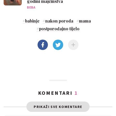
godini majčinstva
BEBA
#
babinje
#
nakon poroda
#
mama
#
postporođajno tijelo
KOMENTARI
1
PRIKAŽI SVE KOMENTARE