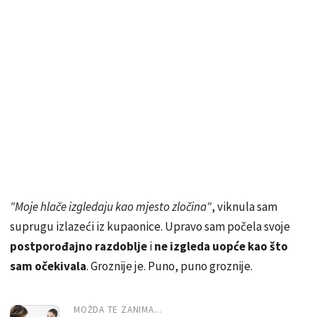
"Moje hlače izgledaju kao mjesto zločina"
, viknula sam
suprugu izlazeći iz kupaonice. Upravo sam počela svoje
postporođajno razdoblje
i
ne izgleda uopće kao što
sam očekivala
. Groznije je. Puno, puno groznije.
MOŽDA TE ZANIMA...