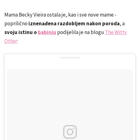
Mama Becky Vieira ostala je, kao i sve nove mame -
poprilično
iznenađena razdobljem nakon poroda
, a
svoju istinu o
babinju
podijelila je na blogu
The Witty
Otter
: