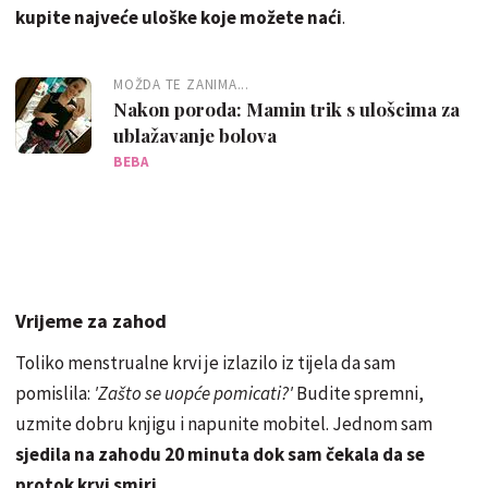
kupite najveće uloške koje možete naći
.
MOŽDA TE ZANIMA...
Nakon poroda: Mamin trik s ulošcima za
ublažavanje bolova
BEBA
Vrijeme za zahod
Toliko menstrualne krvi je izlazilo iz tijela da sam
pomislila:
'Zašto se uopće pomicati?'
Budite spremni,
uzmite dobru knjigu i napunite mobitel. Jednom sam
sjedila na zahodu 20 minuta dok sam čekala da se
protok krvi smiri
.