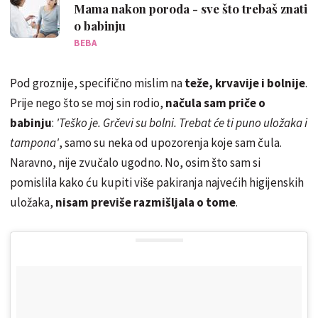
Mama nakon poroda - sve što trebaš znati
o babinju
BEBA
Pod groznije, specifično mislim na
teže, krvavije i bolnije
.
Prije nego što se moj sin rodio,
načula sam priče o
babinju
:
'Teško je. Grčevi su bolni. Trebat će ti puno uložaka i
tampona'
, samo su neka od upozorenja koje sam čula.
Naravno, nije zvučalo ugodno. No, osim što sam si
pomislila kako ću kupiti više pakiranja najvećih higijenskih
uložaka,
nisam previše razmišljala o tome
.