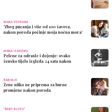
MAMA VEDRANA
'Zbog pucanja i više od 100 šavova,
nakon poroda počinje moja noćna mora'
MAMA ISKRENO
Pelene za odrasle i dojenje: ovako
žensko tijelo izgleda 24 sata nakon
poroda
BABINJE
Žene nitko ne priprema za burne
promjene nakon poroda
'BABY BLUES'