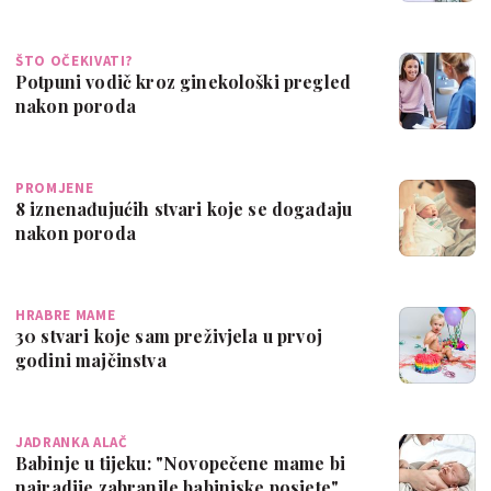
odgovora
ŠTO OČEKIVATI?
Potpuni vodič kroz ginekološki pregled
nakon poroda
PROMJENE
8 iznenađujućih stvari koje se događaju
nakon poroda
HRABRE MAME
30 stvari koje sam preživjela u prvoj
godini majčinstva
JADRANKA ALAČ
Babinje u tijeku: "Novopečene mame bi
najradije zabranile babinjske posjete"