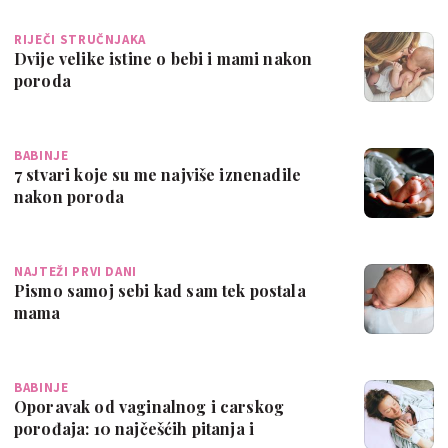
RIJEČI STRUČNJAKA
Dvije velike istine o bebi i mami nakon
poroda
BABINJE
7 stvari koje su me najviše iznenadile
nakon poroda
NAJTEŽI PRVI DANI
Pismo samoj sebi kad sam tek postala
mama
BABINJE
Oporavak od vaginalnog i carskog
porođaja: 10 najčešćih pitanja i