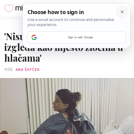
26. SIJEČNJA 2018.
'Nisu mi rekli da babinje
Sign in with Google
izgleda kao mjesto zločina u
hlačama'
PIŠE
ANA ŠEFČEK