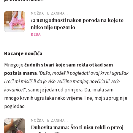
MOŽDA TE ZANIMA...
12 neugodnosti nakon poroda na koje te
nitko nije upozorio
BEBA
Bacanje novčića
Mnogo je
čudnih stvari koje sam rekla otkad sam
postala mama
.
'Dušo, možeš li pogledati ovaj krvni ugrušak
i reći mi misliš li da je više veličine manjeg novčića ili veće
kovanice?'
, samo je jedan od primjera. Da, imala sam
mnogo krvnih ugrušaka neko vrijeme. I ne, moj suprug nije
pogledao.
MOŽDA TE ZANIMA...
Duhovita mama: Što ti nisu rekli o prvoj