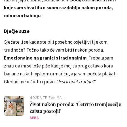
koje sam shvatila o svom razdoblju nakon poroda,
odnosno babinju
:
Dječje suze
Sjećate li se kada ste bili posebno osjetljivi tijekom
trudnoće? Točno tako će vam biti i nakon poroda.
Emocionalno na granici s iracionalnim
. Trebala sam
znati da mi se loše piše kad je moj suprug ostavio koru
banane na kuhinjskom ormariću, a ja sam počela plakati.
Gledao me u čudu i pitao:
'Jesi li opet trudna?'
MOŽDA TE ZANIMA...
Život nakon poroda: 'Četvrto tromjesečje
zaista postoji!'
BEBA