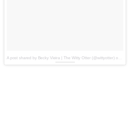
A post shared by Becky Vieira | The Witty Otter (@wittyotter)
on
Dec 