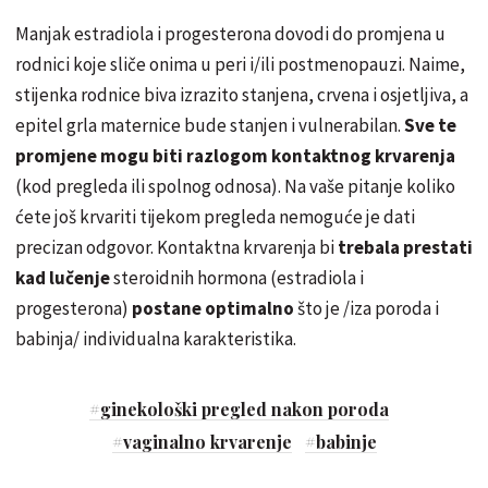
Manjak estradiola i progesterona dovodi do promjena u
rodnici koje sliče onima u peri i/ili postmenopauzi. Naime,
stijenka rodnice biva izrazito stanjena, crvena i osjetljiva, a
epitel grla maternice bude stanjen i vulnerabilan.
Sve te
promjene mogu biti razlogom kontaktnog krvarenja
(kod pregleda ili spolnog odnosa). Na vaše pitanje koliko
ćete još krvariti tijekom pregleda nemoguće je dati
precizan odgovor. Kontaktna krvarenja bi
trebala prestati
kad lučenje
steroidnih hormona (estradiola i
progesterona)
postane optimalno
što je /iza poroda i
babinja/ individualna karakteristika.
#
ginekološki pregled nakon poroda
#
vaginalno krvarenje
#
babinje