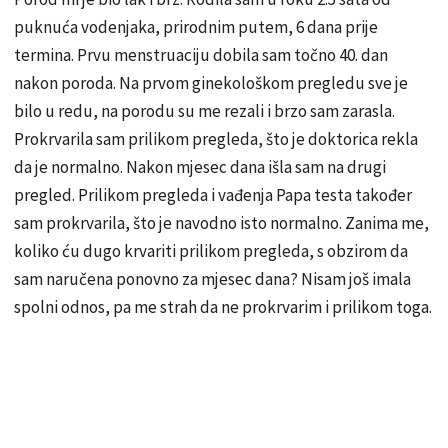
puknuća vodenjaka, prirodnim putem, 6 dana prije
termina. Prvu menstruaciju dobila sam točno 40. dan
nakon poroda. Na prvom ginekološkom pregledu sve je
bilo u redu, na porodu su me rezali i brzo sam zarasla.
Prokrvarila sam prilikom pregleda, što je doktorica rekla
da je normalno. Nakon mjesec dana išla sam na drugi
pregled. Prilikom pregleda i vađenja Papa testa također
sam prokrvarila, što je navodno isto normalno. Zanima me,
koliko ću dugo krvariti prilikom pregleda, s obzirom da
sam naručena ponovno za mjesec dana? Nisam još imala
spolni odnos, pa me strah da ne prokrvarim i prilikom toga.