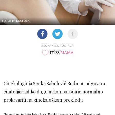
FOTO: THINKSTOCK
KLOKANICA POSTALA
Ginekologinja Senka Sabolović Rudman odgovara
čitateljici koliko dugo nakon poroda je normalno
prokrvariti na ginekološkom pregledu
Porod mi je bio lak i brz. Rodila sam u roku 2.5 sata od