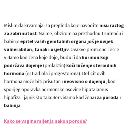
Mislim da krvarenja iza pregleda koje navodite
nisu razlog
za zabrinutost
. Naime, obzirom na prethodnu trudnoću i
babinje
epitel vaših genitalnih organa još je uvijek
vulnerabilan, tanak i osjetljiv
. Ovakve promjene češće
viđamo kod žena koje doje, budući da
hormon koji
podržava dojenje
(prolaktin)
koči lučenje steroidnih
hormona
(estradiola i progesterona). Deficit ovih
hormona može biti prisutan
i neovisno o dojenju
, kod
sporijeg oporavka hormonske osovine hipotalamus -
hipofiza - jajnik što također viđamo kod žena
iza poroda i
babinja
.
Kako se vagina mijenja nakon poroda?