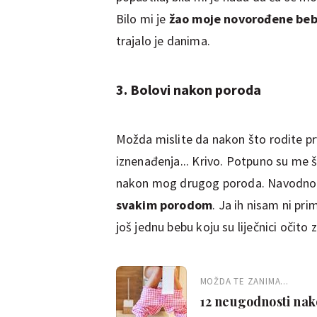
Bilo mi je
žao moje novorođene bebe 
trajalo je danima.
3. Bolovi nakon poroda
Možda mislite da nakon što rodite prv
iznenađenja... Krivo. Potpuno su me š
nakon mog drugog poroda. Navodno s
svakim porodom
. Ja ih nisam ni pri
još jednu bebu koju su liječnici očito z
MOŽDA TE ZANIMA...
12 neugodnosti nako