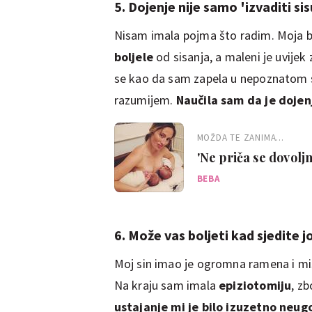
5. Dojenje nije samo 'izvaditi sis
Nisam imala pojma što radim. Moja b
boljele
od sisanja, a maleni je uvijek
se kao da sam zapela u nepoznatom sv
razumijem.
Naučila sam da je dojen
MOŽDA TE ZANIMA...
'Ne priča se dovoljn
BEBA
6. Može vas boljeti kad sjedite
Moj sin imao je ogromna ramena i misli
Na kraju sam imala
epiziotomiju
, zb
ustajanje mi je bilo izuzetno neu