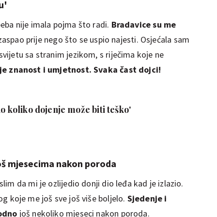
u'
eba nije imala pojma što radi.
Bradavice su me
 zaspao prije nego što se uspio najesti. Osjećala sam
ijetu sa stranim jezikom, s riječima koje ne
je znanost i umjetnost. Svaka čast dojci!
o koliko dojenje može biti teško'
 još mjesecima nakon poroda
m da mi je ozlijedio donji dio leđa kad je izlazio.
og koje me još sve još više boljelo.
Sjedenje i
godno
još nekoliko mjeseci nakon poroda.