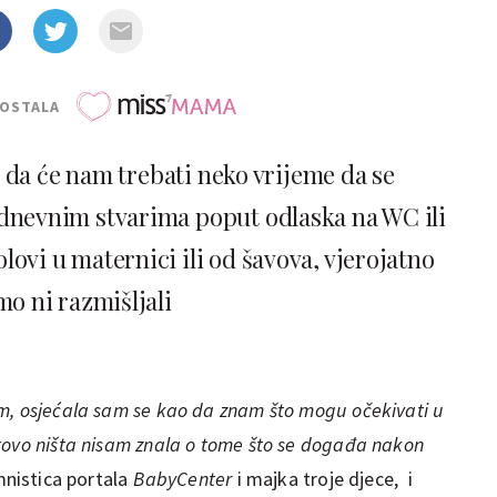
POSTALA
 da će nam trebati neko vrijeme da se
dnevnim stvarima poput odlaska na WC ili
olovi u maternici ili od šavova, vjerojatno
mo ni razmišljali
m, osjećala sam se kao da znam što mogu očekivati u
tovo ništa nisam znala o tome što se događa nakon
umnistica portala
BabyCenter
i majka troje djece, i