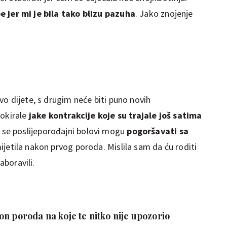
jer mi je bila tako blizu pazuha
. Jako znojenje
o dijete, s drugim neće biti puno novih
okirale
jake kontrakcije koje su trajale još satima
e poslijeporođajni bolovi mogu
pogoršavati sa
mijetila nakon prvog poroda. Mislila sam da ću roditi
aboravili.
n poroda na koje te nitko nije upozorio