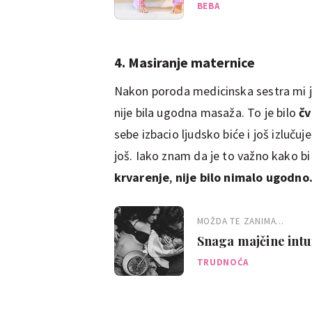
BEBA
4. Masiranje maternice
Nakon poroda medicinska sestra mi j
nije bila ugodna masaža. To je bilo
čv
sebe izbacio ljudsko biće i još izlučuj
još. Iako znam da je to važno kako bi 
krvarenje
,
nije bilo nimalo ugodno
MOŽDA TE ZANIMA...
Snaga majčine intu
mame
TRUDNOĆA