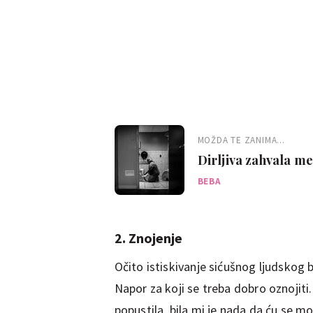
MOŽDA TE ZANIMA...
Dirljiva zahvala m
BEBA
2. Znojenje
Očito istiskivanje sićušnog ljudskog 
Napor za koji se treba dobro oznojiti
popustila, bila mi je nada da ću se mo