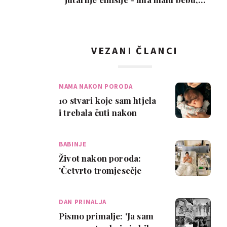
snimka je urneb…
VEZANI ČLANCI
MAMA NAKON PORODA
10 stvari koje sam htjela
i trebala čuti nakon
poroda
BABINJE
Život nakon poroda:
'Četvrto tromjesečje
zaista postoji!'
DAN PRIMALJA
Pismo primalje: 'Ja sam