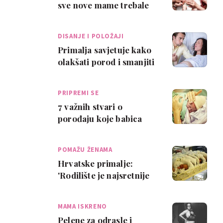
sve nove mame trebale
izvjesiti na vrata
DISANJE I POLOŽAJI
Primalja savjetuje kako
olakšati porod i smanjiti
traumu
PRIPREMI SE
7 važnih stvari o
porođaju koje babica
želi da znaš
POMAŽU ŽENAMA
Hrvatske primalje:
'Rodilište je najsretnije
mjesto na svijetu'
MAMA ISKRENO
Pelene za odrasle i