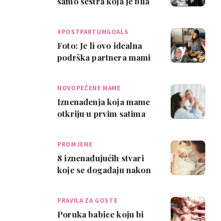
samo sestra koja je bila
na rođenju tvog djeteta'
#POSTPARTUMGOALS
Foto: Je li ovo idealna
podrška partnera mami
nakon poroda?
NOVOPEČENE MAME
Iznenađenja koja mame
otkriju u prvim satima
nakon poroda
PROMJENE
8 iznenađujućih stvari
koje se događaju nakon
poroda
PRAVILA ZA GOSTE
Poruka babice koju bi