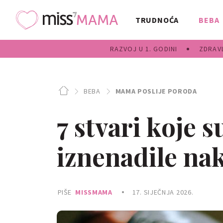
TRUDNOĆA
BEBA
RAZVOJ U 1. GODINI
ZDRAVL
BEBA
MAMA POSLIJE PORODA
7 stvari koje 
iznenadile na
PIŠE
MISSMAMA
17. SIJEČNJA 2026.