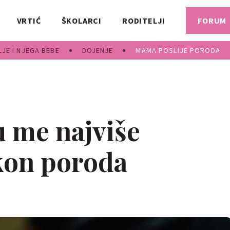
VRTIĆ
ŠKOLARCI
RODITELJI
FORUM
JE I NJEGA BEBE
DOJENJE
MAMA POSLIJE PORODA
su me najviše
kon poroda