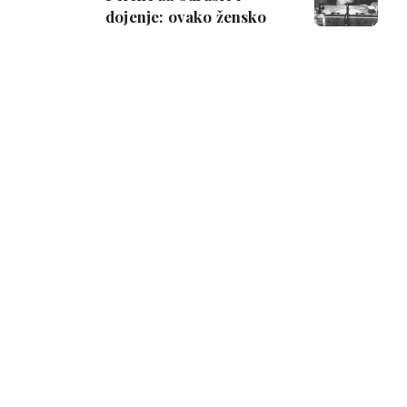
dojenje: ovako žensko
tijelo izgleda 24 sata
nakon poroda