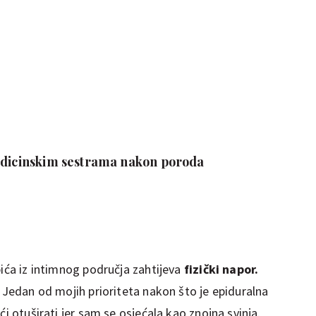
edicinskim sestrama nakon poroda
bića iz intimnog područja zahtijeva
fizički napor.
. Jedan od mojih prioriteta nakon što je epiduralna
ći otuširati jer sam se osjećala kao znojna svinja.