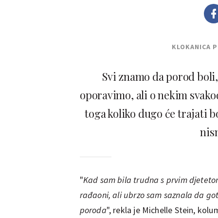
KLOKANICA 
Svi znamo da porod boli,
oporavimo, ali o nekim svako
toga koliko dugo će trajati b
nis
"
Kad sam bila trudna s prvim djeteto
rađaoni, ali ubrzo sam saznala da go
poroda
", rekla je Michelle Stein, kol