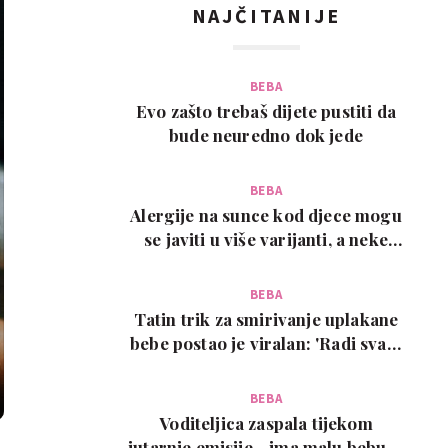
NAJČITANIJE
BEBA
Evo zašto trebaš dijete pustiti da
bude neuredno dok jede
BEBA
Alergije na sunce kod djece mogu
se javiti u više varijanti, a neke
zahtijevaju…
BEBA
Tatin trik za smirivanje uplakane
bebe postao je viralan: 'Radi svaki
put!'
BEBA
Voditeljica zaspala tijekom
jutarnje emisije - ima malu bebu, a