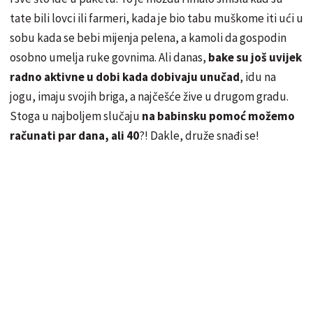
tate bili lovci ili farmeri, kada je bio tabu muškome iti ući u
sobu kada se bebi mijenja pelena, a kamoli da gospodin
osobno umelja ruke govnima. Ali danas,
bake su još uvijek
radno aktivne u dobi kada dobivaju unučad
, idu na
jogu, imaju svojih briga, a najčešće žive u drugom gradu.
Stoga u najboljem slučaju
na babinsku pomoć možemo
računati par dana, ali 40
?! Dakle, druže snađi se!