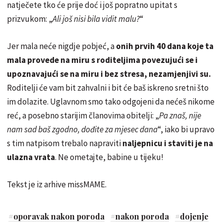
natječete tko će prije doć i još popratno upitat s
prizvukom: „
Ali još nisi bila vidit malu?
“
Jer mala neće nigdje pobjeć, a
onih prvih 40 dana koje ta
mala provede na miru s roditeljima povezujući se i
upoznavajući se na miru i bez stresa, nezamjenjivi su.
Roditelji će vam bit zahvalni i bit će baš iskreno sretni što
im dolazite. Uglavnom smo tako odgojeni da nećeš nikome
reć, a posebno starijim članovima obitelji: „
Pa znaš, nije
nam sad baš zgodno, dođite za mjesec dana
“, iako bi upravo
s tim natpisom trebalo napraviti
naljepnicu i staviti je na
ulazna vrata
. Ne ometajte, babine u tijeku!
Tekst je iz arhive missMAME.
#
oporavak nakon poroda
#
nakon poroda
#
dojenje