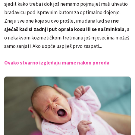
sjedit kako treba i dok još nemamo pojma jel mali uhvatio
bradavicu pod ispravnim kutom za optimalno dojenje.
Znaju sve one koje su ovo prošle, ima dana kad se i
ne
sjećaš kad si zadnji put oprala kosu ili se našminkala
, a
o nekakvom kozmetičkom tretmanu još mjesecima možeš
samo sanjati. Ako uopće uspiješ prvo zaspati...
Ovako stvarno izgledaju mame nakon poroda