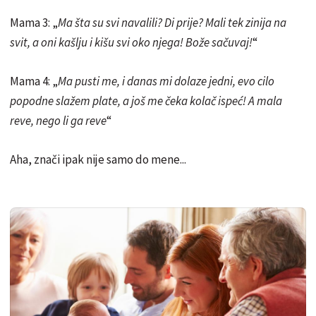
Mama 3: „
Ma šta su svi navalili? Di prije? Mali tek zinija na
svit, a oni kašlju i kišu svi oko njega! Bože sačuvaj!
“
Mama 4: „
Ma pusti me, i danas mi dolaze jedni, evo cilo
popodne slažem plate, a još me čeka kolač ispeć! A mala
reve, nego li ga reve
“
Aha, znači ipak nije samo do mene...