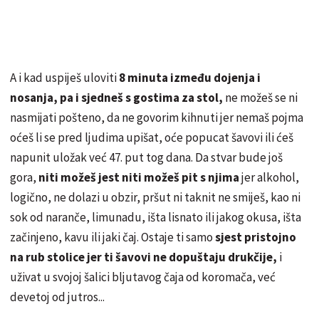
A i kad uspiješ uloviti
8 minuta između dojenja i
nosanja, pa i sjedneš s gostima za stol,
ne možeš se ni
nasmijati pošteno, da ne govorim kihnuti jer nemaš pojma
oćeš li se pred ljudima upišat, oće popucat šavovi ili ćeš
napunit uložak već 47. put tog dana. Da stvar bude još
gora,
niti možeš jest niti možeš pit s njima
jer alkohol,
logično, ne dolazi u obzir, pršut ni taknit ne smiješ, kao ni
sok od naranče, limunadu, išta lisnato ili jakog okusa, išta
začinjeno, kavu ili jaki čaj. Ostaje ti samo
sjest pristojno
na rub stolice jer ti šavovi ne dopuštaju drukčije,
i
uživat u svojoj šalici bljutavog čaja od koromača, već
devetoj od jutros...