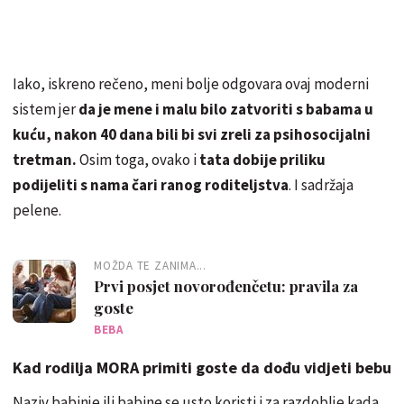
Iako, iskreno rečeno, meni bolje odgovara ovaj moderni
sistem jer
da je mene i malu bilo zatvoriti s babama u
kuću, nakon 40 dana bili bi svi zreli za psihosocijalni
tretman.
Osim toga, ovako i
tata dobije priliku
podijeliti s nama čari ranog roditeljstva
. I sadržaja
pelene.
MOŽDA TE ZANIMA...
Prvi posjet novorođenčetu: pravila za
goste
BEBA
Kad rodilja MORA primiti goste da dođu vidjeti bebu
Naziv babinje ili babine se usto koristi i za razdoblje kada