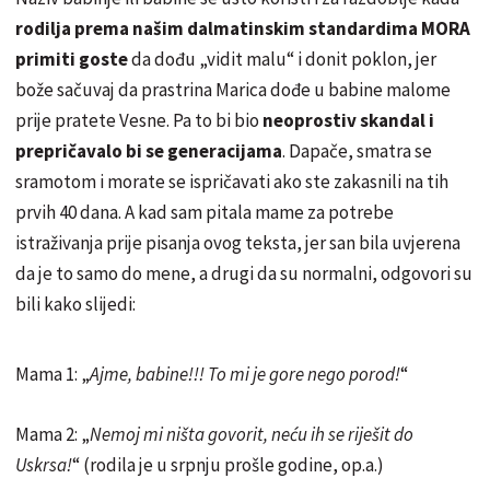
rodilja prema našim dalmatinskim standardima MORA
primiti goste
da dođu „vidit malu“ i donit poklon, jer
bože sačuvaj da prastrina Marica dođe u babine malome
prije pratete Vesne. Pa to bi bio
neoprostiv skandal i
prepričavalo bi se generacijama
. Dapače, smatra se
sramotom i morate se ispričavati ako ste zakasnili na tih
prvih 40 dana. A kad sam pitala mame za potrebe
istraživanja prije pisanja ovog teksta, jer san bila uvjerena
da je to samo do mene, a drugi da su normalni, odgovori su
bili kako slijedi:
Mama 1: „
Ajme, babine!!! To mi je gore nego porod!
“
Mama 2: „
Nemoj mi ništa govorit, neću ih se riješit do
Uskrsa!
“ (rodila je u srpnju prošle godine, op.a.)