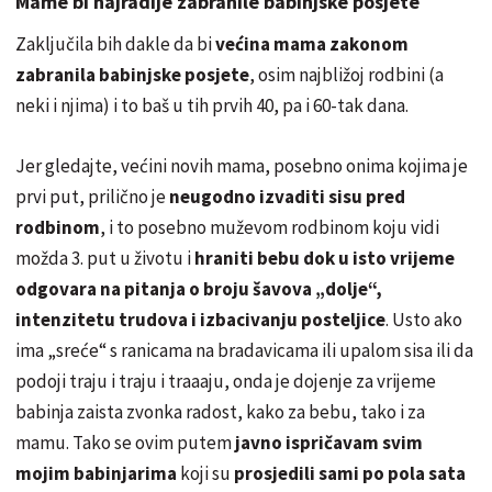
Mame bi najradije zabranile babinjske posjete
Zaključila bih dakle da bi
većina mama zakonom
zabranila babinjske posjete
, osim najbližoj rodbini (a
neki i njima) i to baš u tih prvih 40, pa i 60-tak dana.
Jer gledajte, većini novih mama, posebno onima kojima je
prvi put, prilično je
neugodno izvaditi sisu pred
rodbinom
, i to posebno muževom rodbinom koju vidi
možda 3. put u životu i
hraniti bebu dok u isto vrijeme
odgovara na pitanja o broju šavova „dolje“,
intenzitetu trudova i izbacivanju posteljice
. Usto ako
ima „sreće“ s ranicama na bradavicama ili upalom sisa ili da
podoji traju i traju i traaaju, onda je dojenje za vrijeme
babinja zaista zvonka radost, kako za bebu, tako i za
mamu. Tako se ovim putem
javno ispričavam svim
mojim babinjarima
koji su
prosjedili sami po pola sata