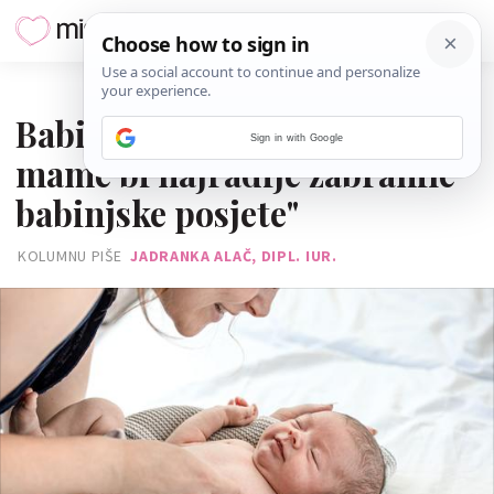
23. KOLOVOZA 2025.
Babinje u tijeku: "Novopečene
Sign in with Google
mame bi najradije zabranile
babinjske posjete"
KOLUMNU PIŠE
JADRANKA ALAČ, DIPL. IUR.