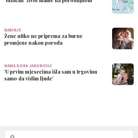
'Idiličan' život mame na porodiljnom
BABINJE
Žene nitko ne priprema za burne
promjene nakon poroda
MAMA DORA JAKOBOVIĆ
'U prvim mjesecima išla sam u trgovinu
samo da vidim ljude'