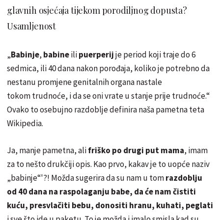
glavnih osjećaja tijekom porodiljnog dopusta?
Usamljenost
„
Babinje
,
babine
ili
puerperij
je period koji traje do 6
sedmica, ili 40 dana nakon porođaja, koliko je potrebno da
nestanu promjene genitalnih organa nastale
tokom trudnoće, i da se oni vrate u stanje prije trudnoće.“
Ovako to osebujno razdoblje definira naša pametna teta
Wikipedia.
Ja, manje pametna, ali
friško po drugi put mama
, imam
za to nešto drukčiji opis. Kao prvo, kakav je to uopće naziv
„babinje“'?! Možda sugerira da su nam u tom
razdoblju
od 40 dana na raspolaganju babe, da će nam čistiti
kuću, presvlačiti bebu, donositi hranu, kuhati, peglati
i sve što ide u paketu. To je možda i imalo smisla kad su