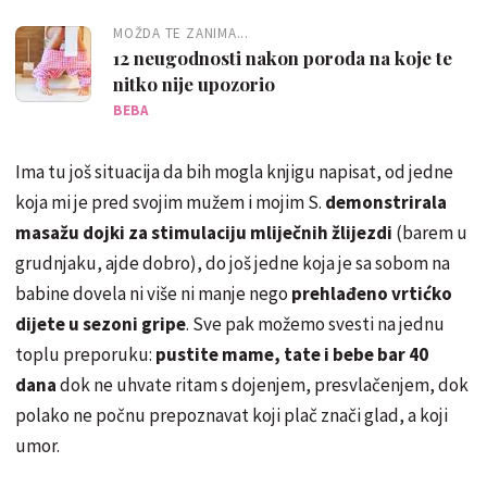
MOŽDA TE ZANIMA...
12 neugodnosti nakon poroda na koje te
nitko nije upozorio
BEBA
Ima tu još situacija da bih mogla knjigu napisat, od jedne
koja mi je pred svojim mužem i mojim S.
demonstrirala
masažu dojki za stimulaciju mliječnih žlijezdi
(barem u
grudnjaku, ajde dobro), do još jedne koja je sa sobom na
babine dovela ni više ni manje nego
prehlađeno vrtićko
dijete u sezoni gripe
. Sve pak možemo svesti na jednu
toplu preporuku:
pustite mame, tate i bebe bar 40
dana
dok ne uhvate ritam s dojenjem, presvlačenjem, dok
polako ne počnu prepoznavat koji plač znači glad, a koji
umor.