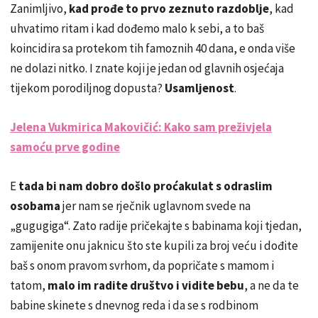
Zanimljivo,
kad prođe to prvo zeznuto razdoblje
, kad
uhvatimo ritam i kad dođemo malo k sebi, a to baš
koincidira sa protekom tih famoznih 40 dana, e onda više
ne dolazi nitko. I znate koji je jedan od glavnih osjećaja
tijekom porodiljnog dopusta?
Usamljenost
.
Jelena Vukmirica Makovičić: Kako sam preživjela
samoću prve godine
E
tada bi nam dobro došlo proćakulat s odraslim
osobama
jer nam se rječnik uglavnom svede na
„gugugiga“. Zato radije pričekajte s babinama koji tjedan,
zamijenite onu jaknicu što ste kupili za broj veću i dođite
baš s onom pravom svrhom, da popričate s mamom i
tatom,
malo im radite društvo i vidite bebu
, a ne da te
babine skinete s dnevnog reda i da se s rodbinom