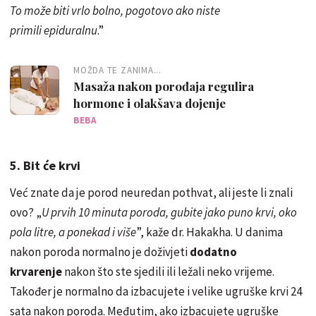
To može biti vrlo bolno, pogotovo ako niste
primili epiduralnu
.”
MOŽDA TE ZANIMA...
Masaža nakon porođaja regulira
hormone i olakšava dojenje
BEBA
5. Bit će krvi
Već znate da je porod neuredan pothvat, ali jeste li znali
ovo? „
U prvih 10 minuta poroda, gubite jako puno krvi, oko
pola litre, a ponekad i više
”, kaže dr. Hakakha. U danima
nakon poroda normalno je doživjeti
dodatno
krvarenje
nakon što ste sjedili ili ležali neko vrijeme.
Također je normalno da izbacujete i velike ugruške krvi 24
sata nakon poroda. Međutim, ako izbacujete ugruške