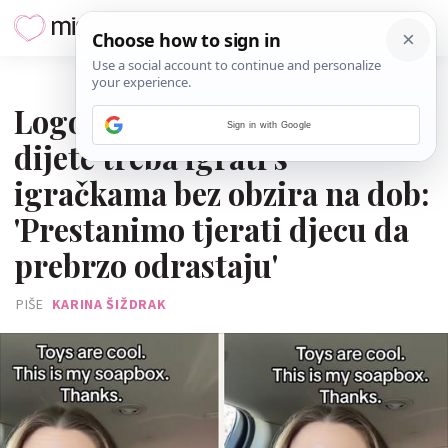
05. SIJEČNJA 2026.
Logopetkinja kaže kako se
Sign in with Google
dijete treba igrati s
igračkama bez obzira na dob:
'Prestanimo tjerati djecu da
prebrzo odrastaju'
PIŠE
KARINA ŠIŽDRAK