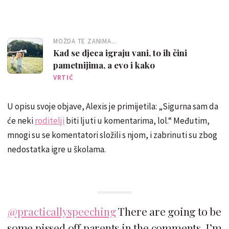
MOŽDA TE ZANIMA...
Kad se djeca igraju vani, to ih čini
pametnijima, a evo i kako
VRTIĆ
U opisu svoje objave, Alexis je primijetila: „Sigurna sam da
će neki
roditelji
biti ljuti u komentarima, lol.“ Međutim,
mnogi su se komentatori složili s njom, i zabrinuti su zbog
nedostatka igre u školama.
@practicallyspeeching
There are going to be
some pissed off parents in the comments, I’m