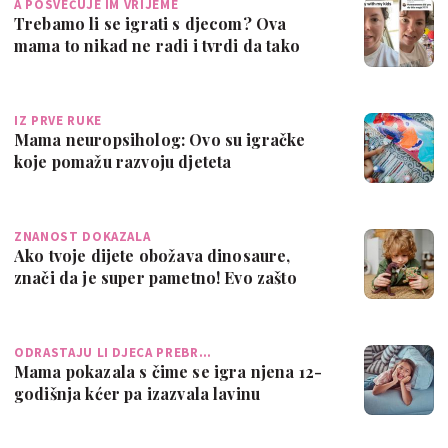
A POSVEĆUJE IM VRIJEME
Trebamo li se igrati s djecom? Ova
mama to nikad ne radi i tvrdi da tako
treba …
IZ PRVE RUKE
Mama neuropsiholog: Ovo su igračke
koje pomažu razvoju djeteta
ZNANOST DOKAZALA
Ako tvoje dijete obožava dinosaure,
znači da je super pametno! Evo zašto
ODRASTAJU LI DJECA PREBR…
Mama pokazala s čime se igra njena 12-
godišnja kćer pa izazvala lavinu
oduševlj…