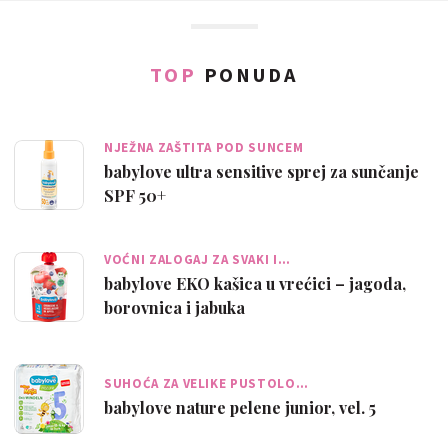
TOP
PONUDA
NJEŽNA ZAŠTITA POD SUNCEM
babylove ultra sensitive sprej za sunčanje
SPF 50+
VOĆNI ZALOGAJ ZA SVAKI I…
babylove EKO kašica u vrećici – jagoda,
borovnica i jabuka
SUHOĆA ZA VELIKE PUSTOLO…
babylove nature pelene junior, vel. 5