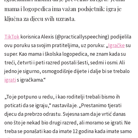
mama i logopedica ima važan podsjetnik: igra je
ključna za djecu svih uzrasta.
TikTok
korisnica Alexis (@practicallyspeeching) podijelila
ovu poruku sa svojim pratiteljima, uz poruku: „
Igračke
su
super. Kao mama i školska logopedica, ne znam kada su
treći, četvrti i peti razred postali šesti, sedmi i osmi. Ali
jedno je sigurno, osmogodišnje dijete i dalje bi se trebalo
igrati
s igračkama.“
„To je potpuno u redu, i kao roditelji trebali bismo ih
poticati da se igraju,“ nastavila je. „Prestanimo tjerati
djecu da prebrzo odrastu. Svjesna sam da je vrtić danas
ono što je nekad bio drugi razred, ali moramo se igrati. Ne
treba se ponašati kao da imate 12 godina kada imate samo