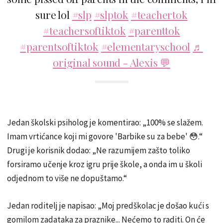
sure lol
#slp
#slptok
#teachertok
#teachersoftiktok
#parenttok
#parentsoftiktok
#elementaryschool
♬
original sound - Alexis 💬
Jedan školski psiholog je komentirao: „100% se slažem.
Imam vrtićance koji mi govore 'Barbike su za bebe' 😳.“
Drugi je korisnik dodao: „Ne razumijem zašto toliko
forsiramo učenje kroz igru prije škole, a onda im u školi
odjednom to više ne dopuštamo.“
Jedan roditelj je napisao: „Moj predškolac je došao kući s
gomilom zadataka za praznike... Nećemo to raditi. On će