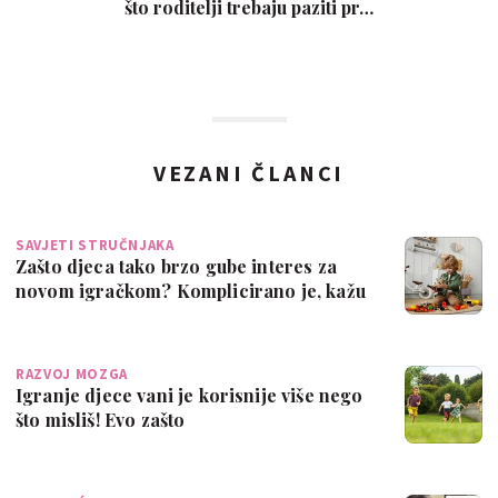
što roditelji trebaju paziti pr…
VEZANI ČLANCI
SAVJETI STRUČNJAKA
Zašto djeca tako brzo gube interes za
novom igračkom? Komplicirano je, kažu
str…
RAZVOJ MOZGA
Igranje djece vani je korisnije više nego
što misliš! Evo zašto