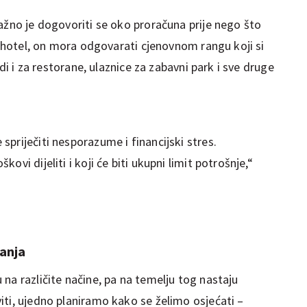
ažno je dogovoriti se oko proračuna prije nego što
ju hotel, on mora odgovarati cjenovnom rangu koji si
edi i za restorane, ulaznice za zabavni park i sve druge
priječiti nesporazume i financijski stres.
vi dijeliti i koji će biti ukupni limit potrošnje,“
anja
na različite načine, pa na temelju tog nastaju
iti, ujedno planiramo kako se želimo osjećati –