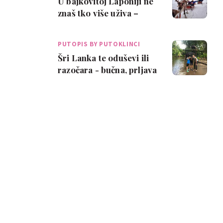
U bajkovitoj Laponiji ne
znaš tko više uživa –
djeca ili odrasli!
PUTOPIS BY PUTOKLINCI
Šri Lanka te oduševi ili
razočara - bučna, prljava
i beskrajno simpatična!