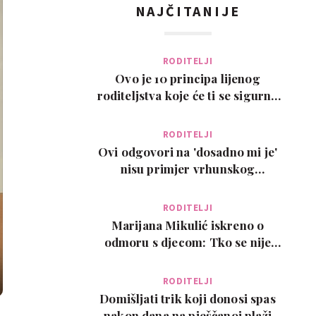
NAJČITANIJE
RODITELJI
Ovo je 10 principa lijenog
roditeljstva koje će ti se sigurno
svidjeti
RODITELJI
Ovi odgovori na 'dosadno mi je'
nisu primjer vrhunskog
roditeljstva, ali su zab…
RODITELJI
Marijana Mikulić iskreno o
odmoru s djecom: Tko se nije
poželio razvesti, pobje…
RODITELJI
Domišljati trik koji donosi spas
nakon dana na pješčanoj plaži