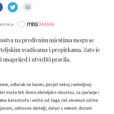
POSTALA
skustva na predivnim mjestima mogu se
iteljskim svađicama i prepirkama. Zato je
 unaprijed i utvrditi pravila.
anine, odlazak na bazen, posjet nekoj zanimljivoj
et može biti divno obiteljsko iskustvo, za sjećanje i
lna katastrofa i nešto od čega ćeš okrenuti očima
 djecom, odnosno obitelji, dolazi s nekom dozom