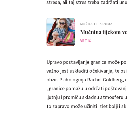
stresa, ali taj stres treba zadržati u
MOŽDA TE ZANIMA...
Mučnina tijekom vož
uživati u putovanju
VRTIĆ
Upravo postavljanje granica može pom
važno jest uskladiti očekivanja, te o
obzir. Psihologinja Rachel Goldberg,
„granice pomažu u održati poštovanje
ljutnju i promiču skladnu atmosferu u
to zapravo može učiniti izlet bolji i s