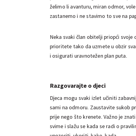
želimo li avanturu, miran odmor, vole 
zastanemo i ne stavimo to sve na pap
Neka svaki član obitelji priopći svoje 
prioritete tako da uzmete u obzir sv
i osigurati uravnotežen plan puta.
Razgovarajte o djeci
Djeca mogu svaki izlet učiniti zabavni
sami na odmoru. Zaustavite sukob pr
prije nego što krenete. Važno je znati 
svime i slažu se kada se radi o pravi
upozoriti, ukoriti, kako, kada.