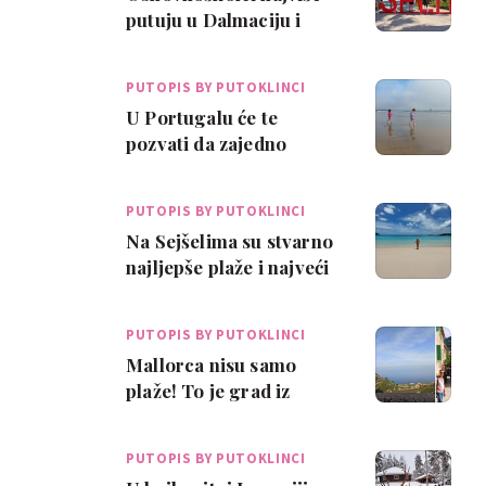
putuju u Dalmaciju i
Istru, a maturanti vole
Španjolsku, …
PUTOPIS BY PUTOKLINCI
U Portugalu će te
pozvati da zajedno
gledate najljepše zalaske
sunca uz čašu vi…
PUTOPIS BY PUTOKLINCI
Na Sejšelima su stvarno
najljepše plaže i najveći
kokosi na svijetu
PUTOPIS BY PUTOKLINCI
Mallorca nisu samo
plaže! To je grad iz
kojeg će i mali i veliki
ponijeti 'kofe…
PUTOPIS BY PUTOKLINCI