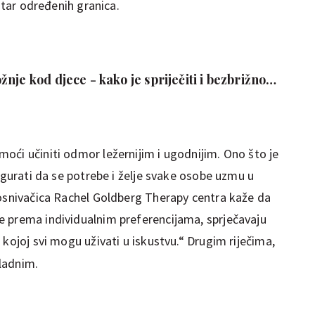
nutar određenih granica.
nje kod djece - kako je spriječiti i bezbrižno
oći učiniti odmor ležernijim i ugodnijim. Ono što je
sigurati da se potrebe i želje svake osobe uzmu u
 osnivačica Rachel Goldberg Therapy centra kaže da
 prema individualnim preferencijama, sprječavaju
 kojoj svi mogu uživati
u iskustvu.“ Drugim riječima,
kladnim.