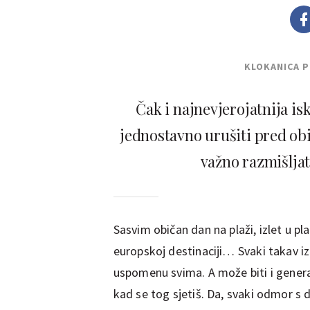
KLOKANICA 
Čak i najnevjerojatnija i
jednostavno urušiti pred ob
važno razmišljati
Sasvim običan dan na plaži, izlet u pl
europskoj destinaciji… Svaki takav izl
uspomenu svima. A može biti i genera
kad se tog sjetiš. Da, svaki odmor s