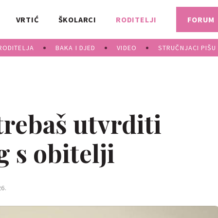
VRTIĆ
ŠKOLARCI
RODITELJI
FORUM
RODITELJA
BAKA I DJED
VIDEO
STRUČNJACI PIŠU
trebaš utvrditi
 s obitelji
6.