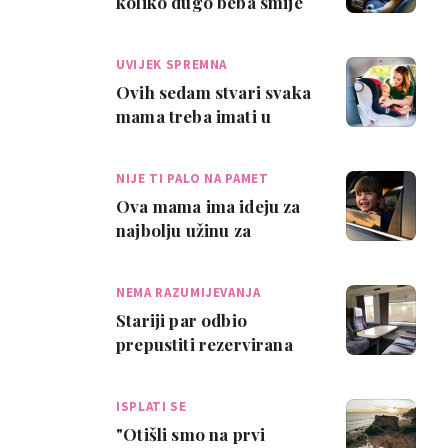
koliko dugo beba smije
biti u autosjedalici bez
prekida
UVIJEK SPREMNA
Ovih sedam stvari svaka
mama treba imati u
automobilu
NIJE TI PALO NA PAMET
Ova mama ima ideju za
najbolju užinu za
putovanja, a čak nas je i
uspjela iznen…
NEMA RAZUMIJEVANJA
Stariji par odbio
prepustiti rezervirana
mjesta djeci u vlaku.
Mama je poludjel…
ISPLATI SE
"Otišli smo na prvi