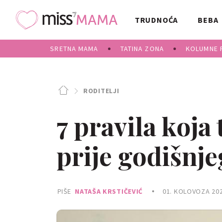
TRUDNOĆA
BEBA
SRETNA MAMA
TATINA ZONA
KOLUMNE 
RODITELJI
7 pravila koja 
prije godišnjeg
PIŠE
NATAŠA KRSTIČEVIĆ
01. KOLOVOZA 202