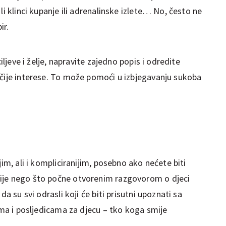
li klinci kupanje ili adrenalinske izlete… No, često ne
ir.
ciljeve i želje, napravite zajedno popis i odredite
ačije interese. To može pomoći u izbjegavanju sukoba
jim, ali i kompliciranijim, posebno ako nećete biti
ije nego što počne otvorenim razgovorom o djeci
da su svi odrasli koji će biti prisutni upoznati sa
lima i posljedicama za djecu – tko koga smije