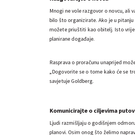
Mnogi ne vole razgovor o novcu, ali v
bilo što organizirate. Ako je u pitan
možete priuštiti kao obitelj. Isto vrij
planirane događaje.
Rasprava o proračunu unaprijed može s
„Dogovorite se o tome kako će se troško
savjetuje Goldberg.
Komunicirajte o ciljevima putov
Ljudi razmišljaju o godišnjem odmoru 
planovi. Osim onog što želimo naprav