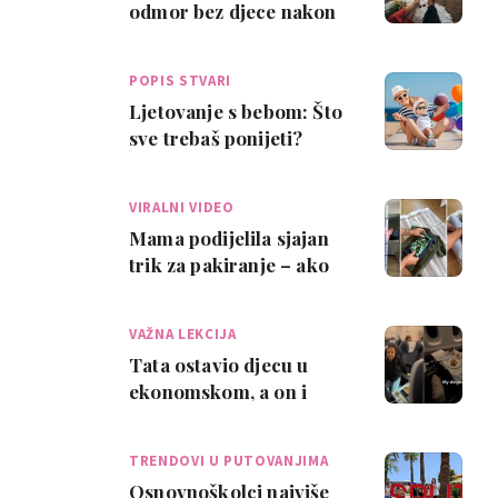
odmor bez djece nakon
12 godina. Vratili smo se
kao bolji r…
POPIS STVARI
Ljetovanje s bebom: Što
sve trebaš ponijeti?
VIRALNI VIDEO
Mama podijelila sjajan
trik za pakiranje – ako
imaš male klince,
oduševit će te
VAŽNA LEKCIJA
Tata ostavio djecu u
ekonomskom, a on i
mama letjeli u prvom
razredu – što kaže…
TRENDOVI U PUTOVANJIMA
Osnovnoškolci najviše