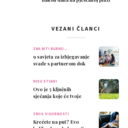
VEZANI ČLANCI
ZNA BITI BURNO…
9 savjeta za izbjegavanje
svađe s partnerom dok
ste na obiteljskom
putovanju
NISU STVARI
Ovo je 5 ključnih
sjećanja koje će tvoje
dijete imati na
djetinjstvo
ZBOG SIGURNOSTI
Krećete na put? Evo