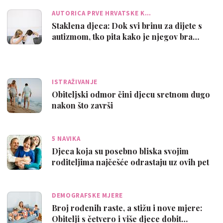
AUTORICA PRVE HRVATSKE K…
Staklena djeca: Dok svi brinu za dijete s
autizmom, tko pita kako je njegov bra…
ISTRAŽIVANJE
Obiteljski odmor čini djecu sretnom dugo
nakon što završi
5 NAVIKA
Djeca koja su posebno bliska svojim
roditeljima najčešće odrastaju uz ovih pet
…
DEMOGRAFSKE MJERE
Broj rođenih raste, a stižu i nove mjere:
Obitelji s četvero i više djece dobit…