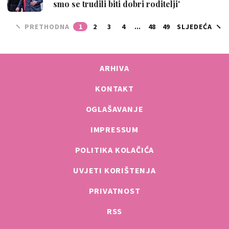
smo se trudili biti dobri roditelji'
PRETHODNA
1
2
3
4
...
48
49
SLJEDEĆA
ARHIVA
KONTAKT
OGLAŠAVANJE
IMPRESSUM
POLITIKA KOLAČIĆA
UVJETI KORIŠTENJA
PRIVATNOST
RSS