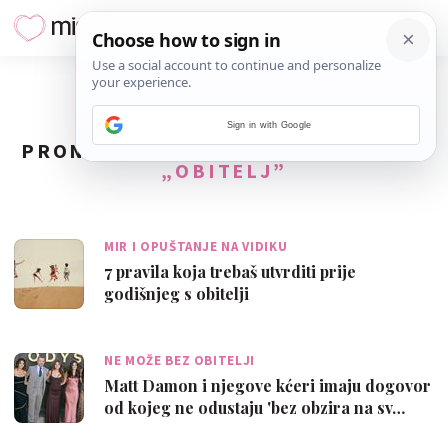
Sign in with Google
PRONAĐENO
677
REZULTATA ZA TAG
„OBITELJ”
MIR I OPUŠTANJE NA VIDIKU
7 pravila koja trebaš utvrditi prije
godišnjeg s obitelji
NE MOŽE BEZ OBITELJI
Matt Damon i njegove kćeri imaju dogovor
od kojeg ne odustaju 'bez obzira na sv…