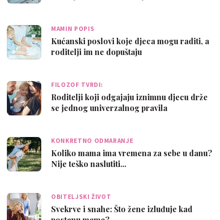
MAMIN POPIS
Kućanski poslovi koje djeca mogu raditi, a
roditelji im ne dopuštaju
FILOZOF TVRDI:
Roditelji koji odgajaju iznimnu djecu drže
se jednog univerzalnog pravila
KONKRETNO ODMARANJE
Koliko mama ima vremena za sebe u danu?
Nije teško naslutiti...
OBITELJSKI ŽIVOT
Svekrve i snahe: Što žene izluđuje kad
postanu mame?