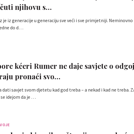
 čuti njihovu s…
z je iz generacije u generaciju sve veći i sve primjetniji. Neminovno
 jedne do d…
re kćeri Rumer ne daje savjete o odgoj
raju pronaći svo…
dati savjet svom djetetu kad god treba – a nekad i kad ne treba. Z
i se idejom da je …
SVOJE