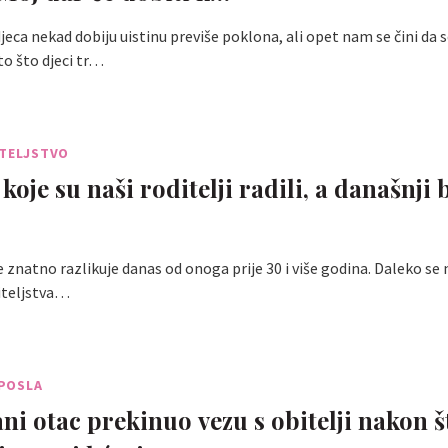
jeca nekad dobiju uistinu previše poklona, ali opet nam se čini da s
o što djeci tr…
ITELJSTVO
 koje su naši roditelji radili, a današnji 
e znatno razlikuje danas od onoga prije 30 i više godina. Daleko se
diteljstva…
 POSLA
i otac prekinuo vezu s obitelji nakon š