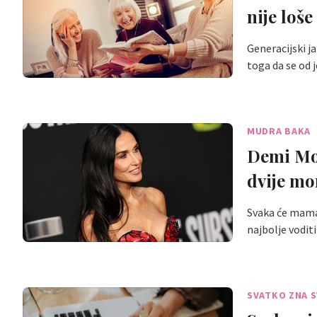
nije loše
Generacijski ja
toga da se od
MUDRA BAKA
Demi Moo
dvije mo
Svaka će mama 
najbolje vodit
SVATKO ZNA 