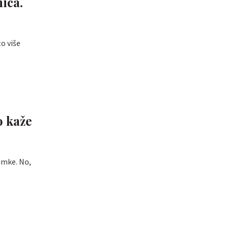
ica.
o više
o kaže
imke. No,