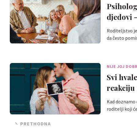
Psihologi
djedovi 
Roditeljstvo je
da često pomi
NIJE JOJ DOB
Svi hval
reakciju
Kad doznamo da
roditelji koji 
PRETHODNA