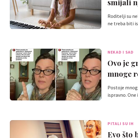
smijali 
Roditelji su ne
ne treba biti 
NEKAD I SAD
Ovo je gr
mnoge ro
Postoje mnoge s
ispravno. One
PITALI SU IH
Evo što 