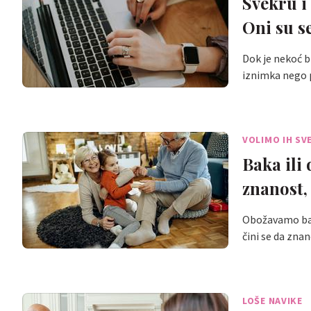
Svekru i
Oni su se
Dok je nekoć b
iznimka nego p
VOLIMO IH SV
Baka ili
znanost,
Obožavamo bake
čini se da zna
LOŠE NAVIKE