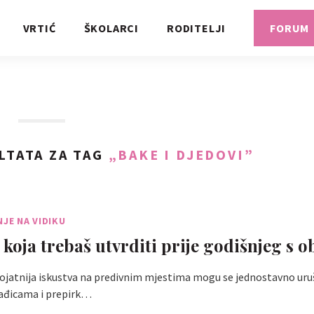
VRTIĆ
ŠKOLARCI
RODITELJI
FORUM
LTATA ZA TAG
„BAKE I DJEDOVI”
NJE NA VIDIKU
 koja trebaš utvrditi prije godišnjeg s ob
rojatnija iskustva na predivnim mjestima mogu se jednostavno uruš
vađicama i prepirk…