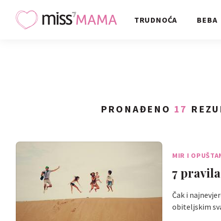
TRUDNOĆA
BEBA
PRONAĐENO
17
REZU
MIR I OPUŠTA
7 pravila
Čak i najnevje
obiteljskim s