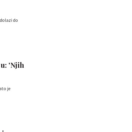
 dolazi do
u: 'Njih
ato je