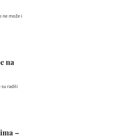
ko ne može i
če na
 su radili
jima –