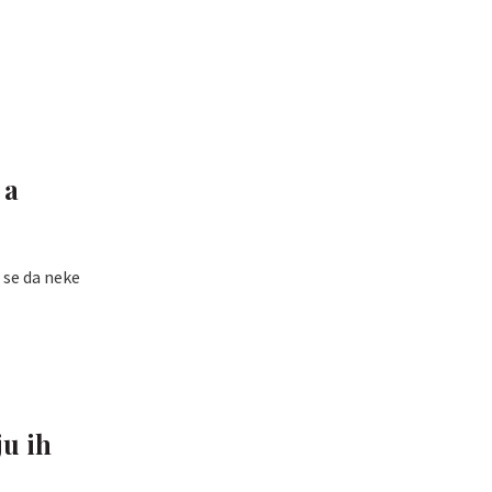
 a
 se da neke
u ih