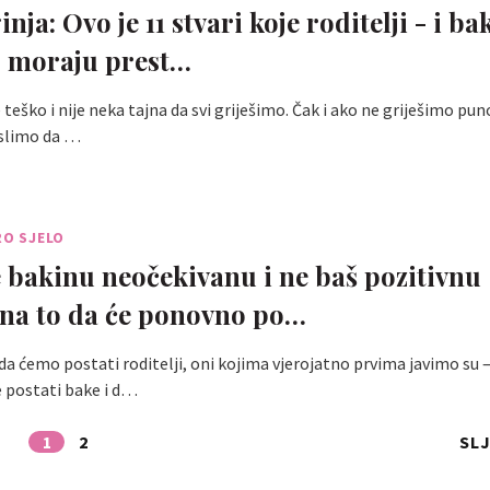
nja: Ovo je 11 stvari koje roditelji - i bak
- moraju prest…
 teško i nije neka tajna da svi griješimo. Čak i ako ne griješimo pu
slimo da …
RO SJELO
e bakinu neočekivanu i ne baš pozitivnu
 na to da će ponovno po…
 ćemo postati roditelji, oni kojima vjerojatno prvima javimo su –
će postati bake i d…
1
2
SL