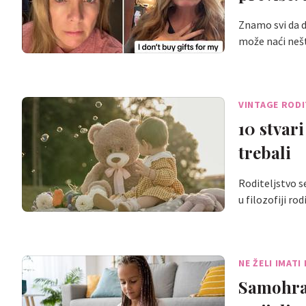
Znamo svi da d
može naći nešt
VINTAGE ROD
10 stvari
trebali
Roditeljstvo s
u filozofiji ro
NE ŽELI IMATI
Samohran