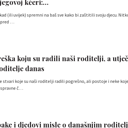
njegovoj kćeri:…
kad (ili uvijek) spremni na baš sve kako bi zaštitili svoju djecu. Nit
ispred …
eška koju su radili naši roditelji, a utje
ditelje danas
tvari koje su naši roditelji radili pogrešno, ali postoje i neke koje
 ispravne č…
bake i djedovi misle o današnjim roditel