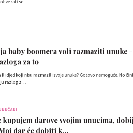
h obvezati se …
ja baby boomera voli razmaziti unuke -
azloga za to
a ili djed koji nisu razmazili svoje unuke? Gotovo nemoguće. No čini
aju razlog z…
UNUČADI
e kupujem darove svojim unucima, dobij
 Moj dar će dobiti k…