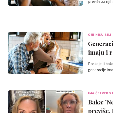
previše za nji
ONI NISU BILI
Generaci
imaju i r
Postoje li bak
generacije im
IMA ČETVERO 
Baka: 'N
previše.