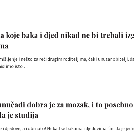
a koje baka i djed nikad ne bi trebali iz
ima
šljenje i nešto za reći drugim roditeljima, čak i unutar obitelji, d
mislimo isto …
unučadi dobra je za mozak, i to posebno
a je studija
e i djedove, a i obrnuto! Nekad se bakama i djedovima čini da je je