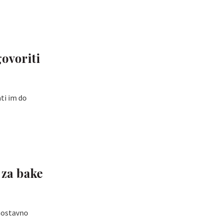
govoriti
ati im do
 za bake
dnostavno