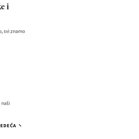
e i
no, svi znamo
 naši
JEDEĆA