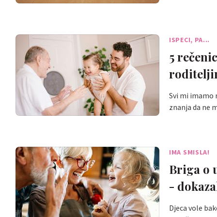
ISPECI, PA...
5 rečenic
roditelj
Svi mi imamo mi
znanja da ne 
IMA SMISLA!
Briga o 
- dokazal
Djeca vole bak