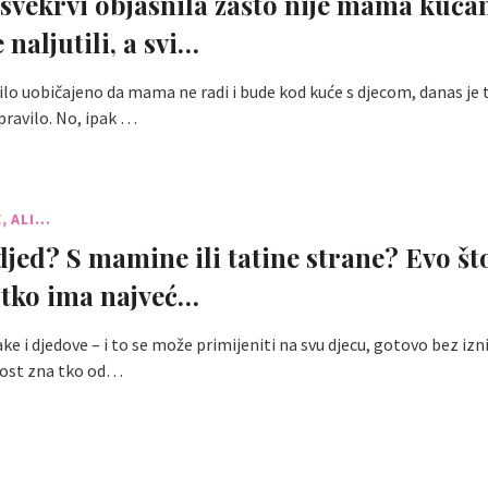
 svekrvi objasnila zašto nije mama kućan
 naljutili, a svi…
ilo uobičajeno da mama ne radi i bude kod kuće s djecom, danas je t
ravilo. No, ipak …
E, ALI…
 djed? S mamine ili tatine strane? Evo št
 tko ima najveć…
 i djedove – i to se može primijeniti na svu djecu, gotovo bez izn
nost zna tko od…