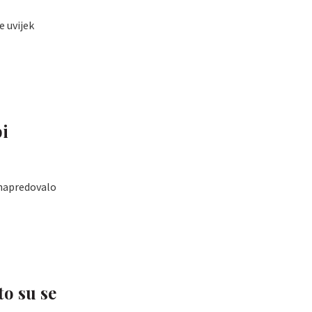
e uvijek
bi
 napredovalo
to su se