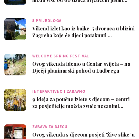
5 PRIJEDLOGA
Vikend izlet kao iz bajke: 5 dvoraca u blizini
Zagreba koje će djeci potaknuti …
WELCOME SPRING FESTIVAL
Ovog vikenda idemo u Centar svijeta – na
Dječji planinarski pohod u Ludbregu
INTERAKTIVNO I ZABAVNO
9 ideja za poučne izlete s djecom – centri
za posjetitelje možda zvuče nezaniml…
ZABAVA ZA DJECU
Ovog vikenda s djecom posjeti 'Žive slike' u