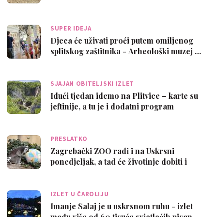
SUPER IDEJA
Djeca će uživati proći putem omiljenog
splitskog zaštitnika - Arheološki muzej …
SJAJAN OBITELJSKI IZLET
Idući tjedan idemo na Plitvice – karte su
jeftinije, a tu je i dodatni program
PRESLATKO
Zagrebački ZOO radi i na Uskrsni
ponedjeljak, a tad će životinje dobiti i
pisan…
IZLET U ČAROLIJU
Imanje Salaj je u uskrsnom ruhu - izlet
među više od 60 tisuća svjetlećih pisan…