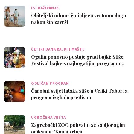
ISTRAŽIVANJE
Obiteljski odmor čini djecu sretnom dugo
nakon što završi
ČETIRI DANA BAJKI I MAŠTE
Ogulin ponovno postaje grad bajki: Stiže
Festival bajke s najbogatijim programo…
ODLIČAN PROGRAM
Čarobni svijet lutaka stiže u Veliki Tabor, a
program izgleda predivno
UGROŽENA VRSTA
Zagrebački ZOO pohvalio se sabljorogim
oriksima: 'Kao u vrtiću'