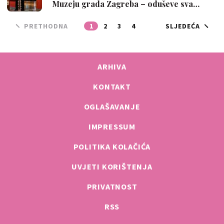
Muzeju grada Zagreba – oduševe sva…
PRETHODNA
1
2
3
4
SLJEDEĆA
ARHIVA
KONTAKT
OGLAŠAVANJE
IMPRESSUM
POLITIKA KOLAČIĆA
UVJETI KORIŠTENJA
PRIVATNOST
RSS