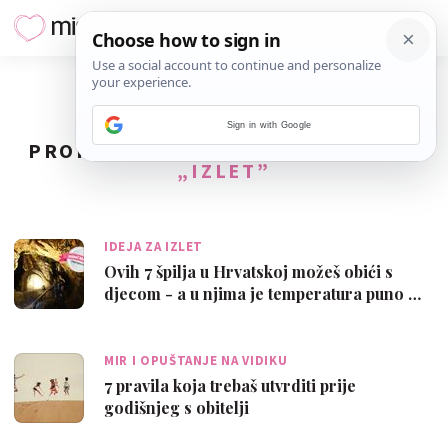
Sign in with Google
PRONAĐENO
53
REZULTATA ZA TAG
„IZLET”
IDEJA ZA IZLET
Ovih 7 špilja u Hrvatskoj možeš obići s
djecom - a u njima je temperatura puno …
MIR I OPUŠTANJE NA VIDIKU
7 pravila koja trebaš utvrditi prije
godišnjeg s obitelji