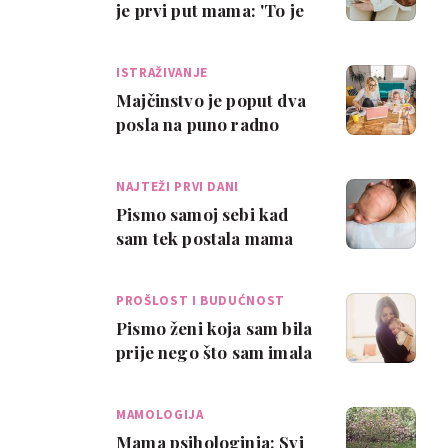
je prvi put mama: 'To je
najteža stvar u životu!
Ne zab…
ISTRAŽIVANJE
Majčinstvo je poput dva
posla na puno radno
vrijeme
NAJTEŽI PRVI DANI
Pismo samoj sebi kad
sam tek postala mama
PROŠLOST I BUDUĆNOST
Pismo ženi koja sam bila
prije nego što sam imala
djecu
MAMOLOGIJA
Mama psihologinja: Svi