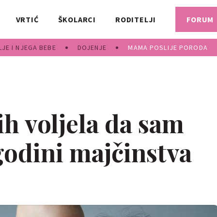
VRTIĆ
ŠKOLARCI
RODITELJI
FORUM
JE I NJEGA BEBE
DOJENJE
MAMA POSLIJE PORODA
bih voljela da sam
godini majčinstva