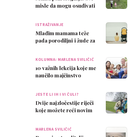
misle da mogu osuđivati
majke, a ne nude
konkretna rješe…
ISTRAŽIVANJE
Mlađim mamama teže
pada porodiljni i žude za
povratkom na posao?
KOLUMNA: MARLENA SVILIČIĆ
10 važnih lekcija koje me
naučilo majčinstvo
JESTE LI IH I VI ČULI?
Dvije najzločestije riječi
koje možete reći novim
roditeljima
MARLENA SVILIČIĆ