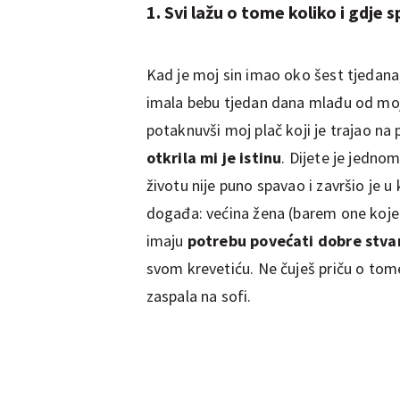
1. Svi lažu o tome koliko i gdje 
Kad je moj sin imao oko šest tjedana
imala bebu tjedan dana mlađu od mo
potaknuvši moj plač koji je trajao na 
otkrila mi je istinu
. Dijete je jedno
životu nije puno spavao i završio je u
događa: većina žena (barem one koje 
imaju
potrebu povećati dobre stvari
svom krevetiću. Ne čuješ priču o tome 
zaspala na sofi.