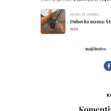
MOŽDA TE ZANIMA...
Duhovita mama: Što 
BEBA
#
majčinstvo
K
Komentir