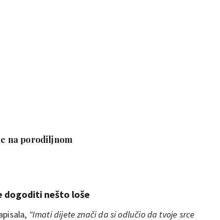
ame na porodiljnom
se dogoditi nešto loše
apisala,
"Imati dijete znači da si odlučio da tvoje srce