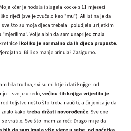
Moja kćer je hodala i slagala kocke s 11 mjeseci
iko riječi (sve je zvučalo kao "mu"). Ali istina je da
 sve što su moja djeca trebala i poludjela u rijetkim
 "mjerilima". Voljela bih da sam unaprijed znala
kretnice i
koliko je normalno da ih djeca propuste
.
 Vjerojatno. Bi li se manje brinula? Zasigurno.
m bila trudna, svi su mi htjeli dati knjige: od
ju. I sve je u redu,
većinu tih knjiga vrijedilo je
roditeljstvo nešto što treba naučiti, a činjenica je da
e znalo kako
treba držati novorođenče
. Sve one
 se vratile. Sve što imam za reći: Drago mi je da
la bih da sam imala više vjere u sebe, od početka.