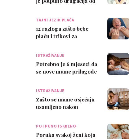
je potpuno drugačija od
prve?
TAJNI JEZIK PLAČA
12 razloga zašto bebe
plaču i trikovi za
roditelje iz prve ruke
ISTRAŽIVANJE
Potrebno je 6 mjeseci da
se nove mame prilagode
na majčinstvo?
ISTRAŽIVANJE
Zašto se mame osjećaju
usamljeno nakon
poroda?
POTPUNO ISKRENO
Poruka svakoj ženi koja