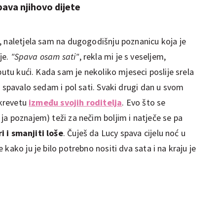
spava njihovo dijete
, naletjela sam na dugogodišnju poznanicu koja je
je.
"Spava osam sati"
, rekla mi je s veseljem,
putu kući. Kada sam je nekoliko mjeseci poslije srela
m spavalo sedam i pol sati. Svaki drugi dan u svom
 krevetu
između svojih roditelja
. Evo što se
ja poznajem) teži za nečim boljim i natječe se pa
 i smanjiti loše
. Čuješ da Lucy spava cijelu noć u
kako ju je bilo potrebno nositi dva sata i na kraju je