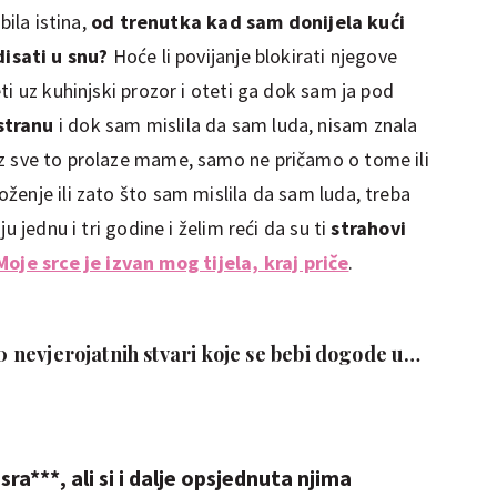
bila istina,
od trenutka kad sam donijela kući
disati u snu?
Hoće li povijanje blokirati njegove
ti uz kuhinjski prozor i oteti ga dok sam ja pod
stranu
i dok sam mislila da sam luda, nisam znala
 sve to prolaze mame, samo ne pričamo o tome ili
ženje ili zato što sam mislila da sam luda, treba
u jednu i tri godine i želim reći da su ti
strahovi
Moje srce je izvan mog tijela, kraj priče
.
20 nevjerojatnih stvari koje se bebi dogode u
ra***, ali si i dalje opsjednuta njima