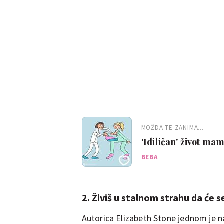
MOŽDA TE ZANIMA...
'Idiličan' život m
BEBA
2. Živiš u stalnom strahu da će 
Autorica Elizabeth Stone jednom je n