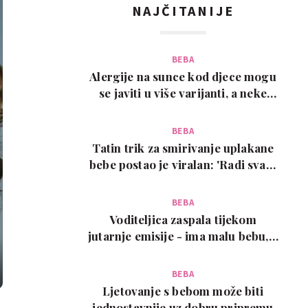
NAJČITANIJE
BEBA
Alergije na sunce kod djece mogu
se javiti u više varijanti, a neke
zahtijevaju…
BEBA
Tatin trik za smirivanje uplakane
bebe postao je viralan: 'Radi svaki
put!'
BEBA
Voditeljica zaspala tijekom
jutarnje emisije - ima malu bebu, a
snimka je urneb…
BEBA
Ljetovanje s bebom može biti
jednostavnije uz dobru pripremu