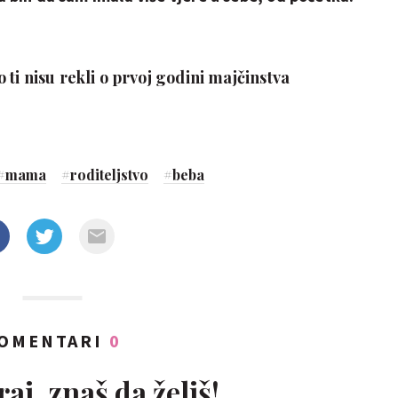
ti nisu rekli o prvoj godini majčinstva
#
mama
#
roditeljstvo
#
beba
OMENTARI
0
aj, znaš da želiš!