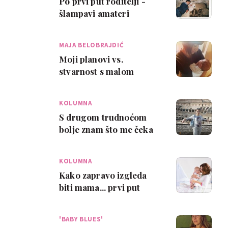
Po prvi put roditelji -
šlampavi amateri
MAJA BELOBRAJDIĆ
Moji planovi vs.
stvarnost s malom
bebom
KOLUMNA
S drugom trudnoćom
bolje znam što me čeka
KOLUMNA
Kako zapravo izgleda
biti mama... prvi put
'BABY BLUES'