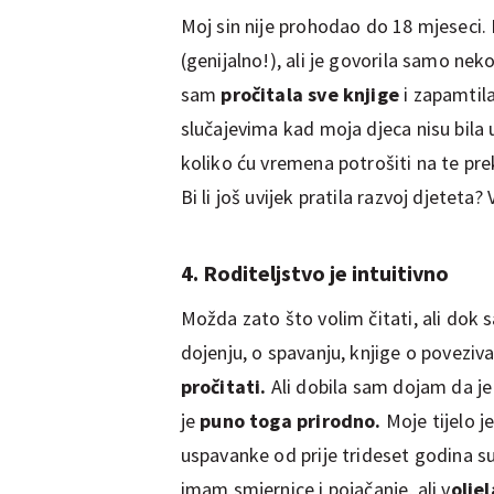
Moj sin nije prohodao do 18 mjeseci. 
(genijalno!), ali je govorila samo nekol
sam
pročitala sve knjige
i zapamtila
slučajevima kad moja djeca nisu bila u
koliko ću vremena potrošiti na te pre
Bi li još uvijek pratila razvoj djeteta?
4. Roditeljstvo je intuitivno
Možda zato što volim čitati, ali dok sa
dojenju, o spavanju, knjige o povezivan
pročitati.
Ali dobila sam dojam da je 
je
puno toga prirodno.
Moje tijelo j
uspavanke od prije trideset godina su
imam smjernice i pojačanje, ali v
olje