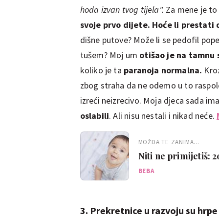
hoda izvan tvog tijela".
Za mene je to 
svoje prvo dijete.
Hoće li prestati 
dišne putove? Može li se pedofil pope
tušem? Moj um
otišao je na tamnu 
koliko je ta
paranoja normalna.
Kroz
zbog straha da ne odemo u to raspolo
izreći neizrecivo. Moja djeca sada imaj
oslabili
. Ali nisu nestali i nikad neće.
MOŽDA TE ZANIMA...
Niti ne primijetiš: 
prvoj godini
BEBA
3. Prekretnice u razvoju su hrpe s