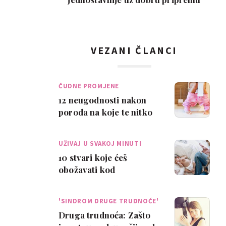
VEZANI ČLANCI
ČUDNE PROMJENE
12 neugodnosti nakon
poroda na koje te nitko
nije upozorio
UŽIVAJ U SVAKOJ MINUTI
10 stvari koje ćeš
obožavati kod
novorođenčeta
'SINDROM DRUGE TRUDNOĆE'
Druga trudnoća: Zašto