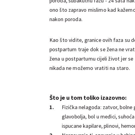
poroda, subakutnu fazu - 24 sata nak
ono što zapravo mislimo kad kažemo 
nakon poroda.
Kao što vidite, granice ovih faza su do
postpartum traje dok se žena ne vrati 
žena u postpartumu cijeli život jer s
nikada ne možemo vratiti na staro.
Što je u tom toliko izazovno:
Fizička nelagoda: zatvor, bolne 
glavobolja, bol u međici, suhoća
ispucane kapilare, plinovi, hemo