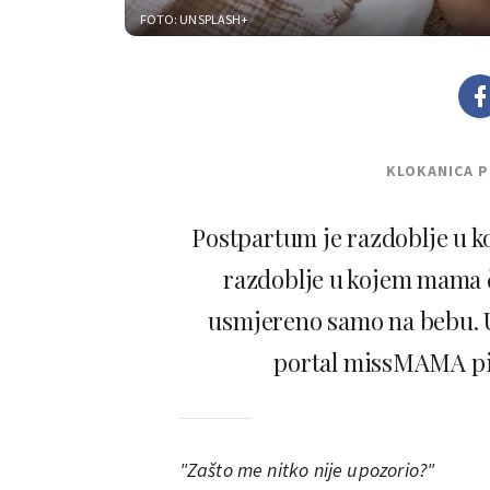
FOTO: UNSPLASH+
KLOKANICA 
Postpartum je razdoblje u k
razdoblje u kojem mama č
usmjereno samo na bebu. 
portal missMAMA pi
"Zašto me nitko nije upozorio?"