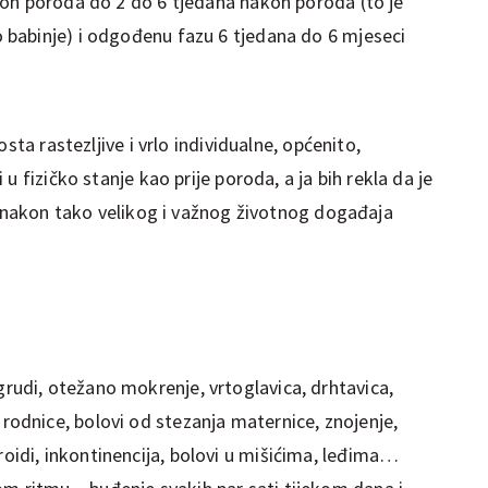
on poroda do 2 do 6 tjedana nakon poroda (to je
babinje) i odgođenu fazu 6 tjedana do 6 mjeseci
sta rastezljive i vrlo individualne, općenito,
u fizičko stanje kao prije poroda, a ja bih rekla da je
e nakon tako velikog i važnog životnog događaja
grudi, otežano mokrenje, vrtoglavica, drhtavica,
 rodnice, bolovi od stezanja maternice, znojenje,
roidi, inkontinencija, bolovi u mišićima, leđima…