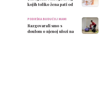
kojih toliko žena pati od
zatvora u
postporođajnom razdo…
PODRŠKA BUDUĆOJ MAMI
Razgovarali smo s
doulom o njenoj ulozi na
porodu i u postpartumu