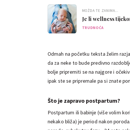
MOŽDA TE ZANIMA...
Je li wellness tije
TRUDNOĆA
Odmah na početku teksta želim razja
da za neke to bude predivno razdoblj
bolje pripremiti se na najgore i očeki
ipak ste se pripremale pa si znate po
Što je zapravo postpartum?
Postpartum ili babinje (više volim kori
nekako bliža) je period nakon poroda.