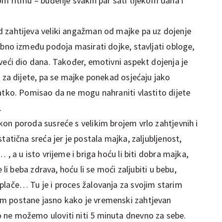
om ritmu – buđenje svakih par sati tijekom dana i
 zahtijeva veliki angažman od majke pa uz dojenje
ebno između podoja masirati dojke, stavljati obloge,
veći dio dana. Također, emotivni aspekt dojenja je
i za dijete, pa se majke ponekad osjećaju jako
atko. Pomisao da ne mogu nahraniti vlastito dijete
.
on poroda susreće s velikim brojem vrlo zahtjevnih i
tatična sreća jer je postala majka, zaljubljenost,
, a u isto vrijeme i briga hoću li biti dobra majka,
 li beba zdrava, hoću li se moći zaljubiti u bebu,
lače… Tu je i proces žalovanja za svojim starim
m postane jasno kako je vremenski zahtjevan
ne možemo uloviti niti 5 minuta dnevno za sebe.