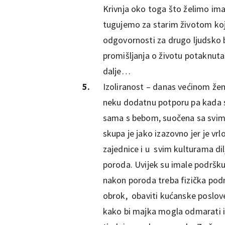
Krivnja oko toga što želimo ima
tugujemo za starim životom koj
odgovornosti za drugo ljudsko bi
promišljanja o životu potaknut
dalje…
Izoliranost – danas većinom žen
neku dodatnu potporu pa kada s
sama s bebom, suočena sa svim 
skupa je jako izazovno jer je vrl
zajednice i u svim kulturama di
poroda. Uvijek su imale podršku 
nakon poroda treba fizička podrš
obrok, obaviti kućanske poslove, 
kako bi majka mogla odmarati i 