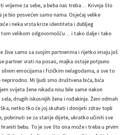
ti vrijeme za sebe, a beba nas treba… Krivnja što
i je bio posvećen samo nama. Osjećaj velike
će i neka vrsta krize identiteta i dubljeg
a tom velikom odgovornošću… i tako dalje i tako
e žive samo sa svojim partnerima i rijetko imaju još
e partner vrati na posao, majka ostaje potpuno
silnim emocijama i fizičkim nelagodama, a sve to
o neprirodno. Mi ljudi smo društvena bića, bića
ljem svijeta žene nikada nisu bile same nakon
sela, drugih iskusnijih žena i rođakinja. Ženi odmah
ka, netko tko će joj skuhati i donijeti zdrav topli
pobrinuti se za starije dijete, ukratko učiniti sve
hraniti bebu. To je sve što ona može i treba u prvim