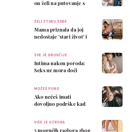
on želi na putovanje s
prijateljima! Jesam li s
razlogom …
ŽELI STARU SEBE
Mama priznala da joj
nedostaje 'stari život' i
da 'žali što je rodila':
'Suprug…
SVE JE DRUKČIJE
Intima nakon poroda:
Seks ne mora doći
odmah, a (novi) odnos se
gradi korak po …
MOŽEŠ PUNO
Ako nećeš imati
dovoljno podrške kad
rodiš, ove stvari moraš
imati na umu
VIŠE JE UZROKA
5 mogućih razloga zbog