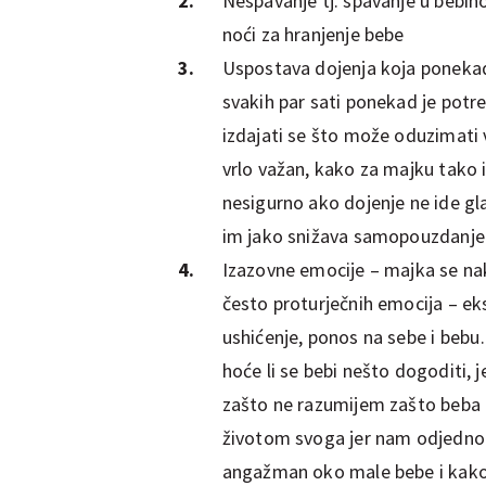
Nespavanje tj. spavanje u bebin
noći za hranjenje bebe
Uspostava dojenja koja ponekad
svakih par sati ponekad je potr
izdajati se što može oduzimati 
vrlo važan, kako za majku tako 
nesigurno ako dojenje ne ide gl
im jako snižava samopouzdanje
Izazovne emocije – majka se nak
često proturječnih emocija – eks
ushićenje, ponos na sebe i bebu… 
hoće li se bebi nešto dogoditi, je
zašto ne razumijem zašto beba p
životom svoga jer nam odjedno
angažman oko male bebe i kako 