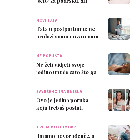
'selo' za podršku, ali
partner ne može
nadomjestiti sve ulog…
NOVI TATA
Tata u postpartumu: ne
prolazi samo nova mama
hormonalne i psihičke
promjene
NE POPUŠTA
Ne želi vidjeti svoje
jedino unuče zato što ga
je kći 'ucijenila' da se
mora ci…
SAVRŠENO IMA SMISLA
Ovo je jedina poruka
koju trebaš poslati
prijateljici koja je rodila.
Komentari…
TREBA MU ODMOR?
'Imamo novorođenče, a