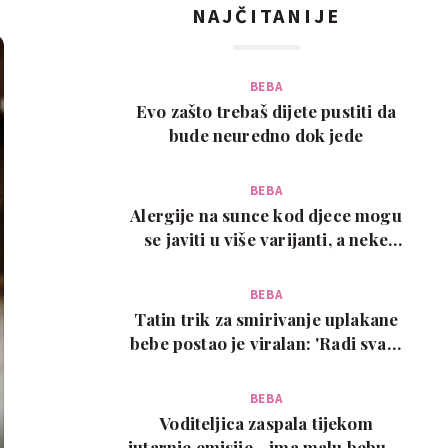
NAJČITANIJE
BEBA
Evo zašto trebaš dijete pustiti da
bude neuredno dok jede
BEBA
Alergije na sunce kod djece mogu
se javiti u više varijanti, a neke
zahtijevaju…
BEBA
Tatin trik za smirivanje uplakane
bebe postao je viralan: 'Radi svaki
put!'
BEBA
Voditeljica zaspala tijekom
jutarnje emisije - ima malu bebu, a