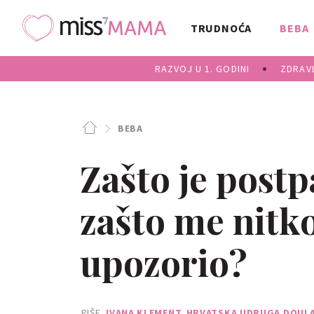
TRUDNOĆA
BEBA
RAZVOJ U 1. GODINI
ZDRAVL
BEBA
Zašto je postp
zašto me nitko
upozorio?
PIŠE
IVANA KLEMENT, HRVATSKA UDRUGA DOUL