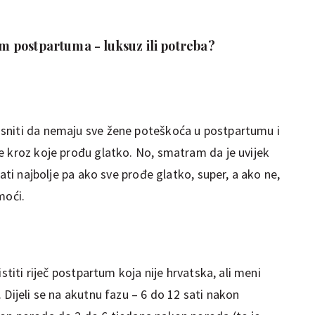
kom postpartuma - luksuz ili potreba?
sniti da nemaju sve žene poteškoća u postpartumu i
e kroz koje prođu glatko. No, smatram da je uvijek
vati najbolje pa ako sve prođe glatko, super, a ako ne,
moći.
stiti riječ postpartum koja nije hrvatska, ali meni
 Dijeli se na akutnu fazu – 6 do 12 sati nakon