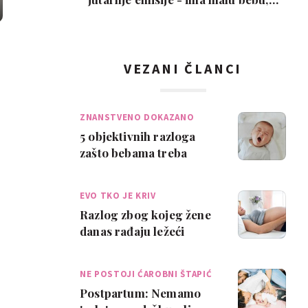
snimka je urneb…
VEZANI ČLANCI
ZNANSTVENO DOKAZANO
5 objektivnih razloga
zašto bebama treba
dugo da prvi put
prespavaju noć
EVO TKO JE KRIV
Razlog zbog kojeg žene
danas rađaju ležeći
pomalo je jeziv
NE POSTOJI ĆAROBNI ŠTAPIĆ
Postpartum: Nemamo