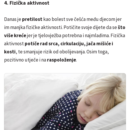
4. Fizička aktivnost
Danas je
pretilost
kao bolest sve češća među djecom jer
im manjka fizičke aktivnosti. Potičite svoje dijete da se
što
više kreće
jer je tjelovježba potrebna i najmlađima. Fizička
aktivnost
potiče rad srca, cirkulaciju, jača mišiće i
kosti
, te smanjuje rizik od obolijevanja. Osim toga,
pozitivno utječe i na
raspoloženje
.