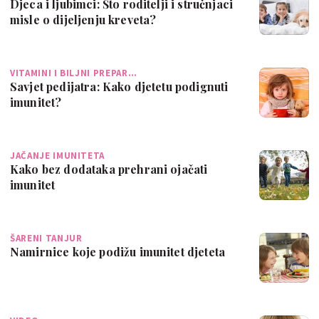
Djeca i ljubimci: Što roditelji i stručnjaci
misle o dijeljenju kreveta?
VITAMINI I BILJNI PREPAR…
Savjet pedijatra: Kako djetetu podignuti
imunitet?
JAČANJE IMUNITETA
Kako bez dodataka prehrani ojačati
imunitet
ŠARENI TANJUR
Namirnice koje podižu imunitet djeteta