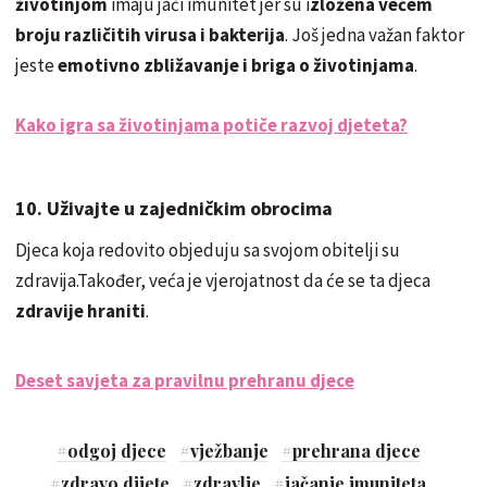
životinjom
imaju jači imunitet jer su i
zložena većem
broju različitih virusa i bakterija
. Još jedna važan faktor
jeste
emotivno zbližavanje i briga o životinjama
.
Kako igra sa životinjama potiče razvoj djeteta?
10. Uživajte u zajedničkim obrocima
Djeca koja redovito objeduju sa svojom obitelji su
zdravija.Također, veća je vjerojatnost da će se ta djeca
zdravije hraniti
.
Deset savjeta za pravilnu prehranu djece
#
odgoj djece
#
vježbanje
#
prehrana djece
#
zdravo dijete
#
zdravlje
#
jačanje imuniteta