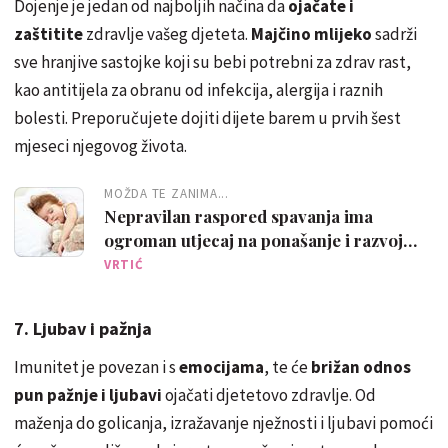
Dojenje je jedan od najboljih načina da
ojačate i
zaštitite
zdravlje vašeg djeteta.
Majčino mlijeko
sadrži
sve hranjive sastojke koji su bebi potrebni za zdrav rast,
kao antitijela za obranu od infekcija, alergija i raznih
bolesti. Preporučujete dojiti dijete barem u prvih šest
mjeseci njegovog života.
MOŽDA TE ZANIMA...
Nepravilan raspored spavanja ima
ogroman utjecaj na ponašanje i razvoj
djeteta
VRTIĆ
7. Ljubav i pažnja
Imunitet je povezan i s
emocijama
, te će
brižan odnos
pun pažnje i ljubavi
ojačati djetetovo zdravlje. Od
maženja do golicanja, izražavanje nježnosti i ljubavi pomoći