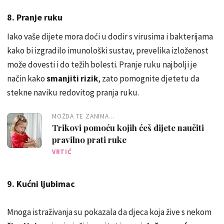
8. Pranje ruku
Iako vaše dijete mora doći u dodir s virusima i bakterijama
kako bi izgradilo imunološki sustav, prevelika izloženost
može dovesti i do težih bolesti. Pranje ruku najbolji je
način kako
smanjiti rizik
, zato pomognite djetetu da
stekne naviku redovitog pranja ruku.
MOŽDA TE ZANIMA...
Trikovi pomoću kojih ćeš dijete naučiti
pravilno prati ruke
VRTIĆ
9. Kućni ljubimac
Mnoga istraživanja su pokazala da djeca koja žive s nekom