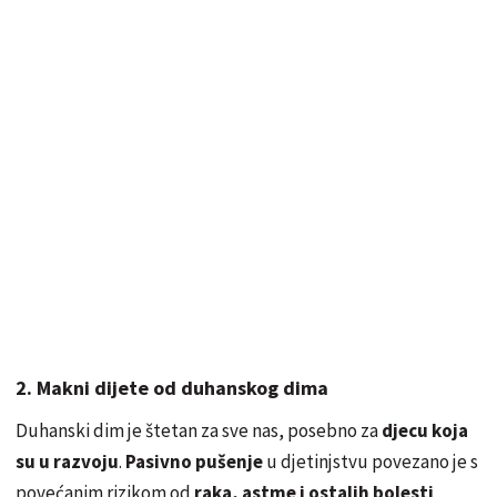
2. Makni dijete od duhanskog dima
Duhanski dim je štetan za sve nas, posebno za
djecu koja
su u razvoju
.
Pasivno pušenje
u djetinjstvu povezano je s
povećanim rizikom od
raka, astme i ostalih bolesti