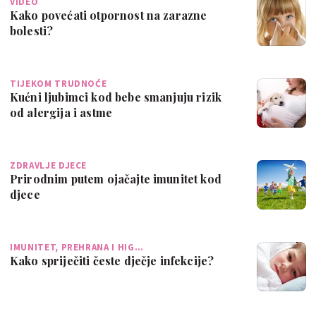
VIDEO
Kako povećati otpornost na zarazne
bolesti?
TIJEKOM TRUDNOĆE
Kućni ljubimci kod bebe smanjuju rizik
od alergija i astme
ZDRAVLJE DJECE
Prirodnim putem ojačajte imunitet kod
djece
IMUNITET, PREHRANA I HIG…
Kako spriječiti česte dječje infekcije?