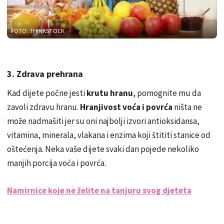
FOTO: THINKSTOCK
3. Zdrava prehrana
Kad dijete počne jesti
krutu hranu
, pomognite mu da
zavoli zdravu hranu.
Hranjivost voća i povrća
ništa ne
može nadmašiti jer su oni najbolji izvori antioksidansa,
vitamina, minerala, vlakana i enzima koji štititi stanice od
oštećenja. Neka vaše dijete svaki dan pojede nekoliko
manjih porcija voća i povrća.
Namirnice koje ne želite na tanjuru svog djeteta