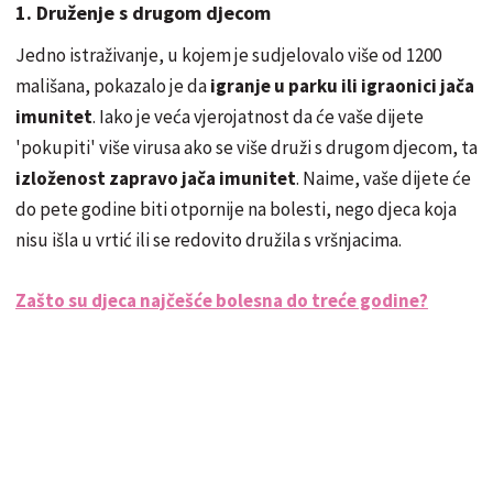
1. Druženje s drugom djecom
Jedno istraživanje, u kojem je sudjelovalo više od 1200
mališana, pokazalo je da
igranje u parku ili igraonici jača
imunitet
. Iako je veća vjerojatnost da će vaše dijete
'pokupiti' više virusa ako se više druži s drugom djecom, ta
izloženost zapravo jača imunitet
. Naime, vaše dijete će
do pete godine biti otpornije na bolesti, nego djeca koja
nisu išla u vrtić ili se redovito družila s vršnjacima.
Zašto su djeca najčešće bolesna do treće godine?