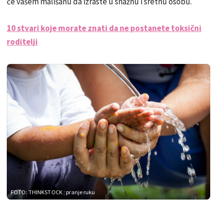
će vašem mališanu da izraste u snažnu i sretnu osobu.
10 stvari koje morate znati da ne postanete toksični
roditelji
FOTO: THINKSTOCK
; pranje ruku