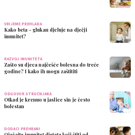
VRIJEME PREHLADA
Kako beta - glukan djeluje na dječji
imunitet?
RAZVOJ IMUNITETA
Zašto su djeca najčešće bolesna do treće
godine? I kako ih mogu zaštititi
ODGOVOR STRUČNJAKA
Otkad je krenuo u jaslice sin je često
bolestan
DODACI PREHRANI
Ojačajte imunitet djeteta koji štiti od