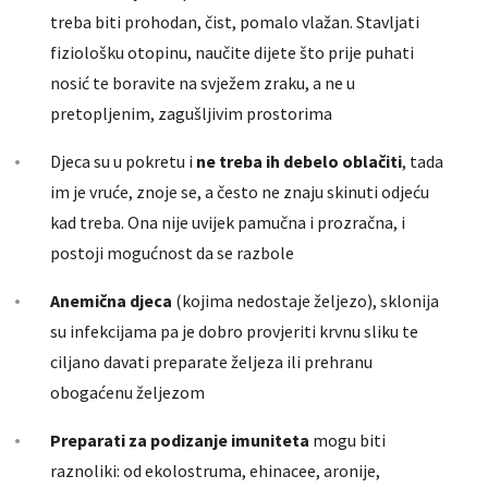
treba biti prohodan, čist, pomalo vlažan. Stavljati
fiziološku otopinu, naučite dijete što prije puhati
nosić te boravite na svježem zraku, a ne u
pretopljenim, zagušljivim prostorima
Djeca su u pokretu i
ne treba ih debelo oblačiti
, tada
im je vruće, znoje se, a često ne znaju skinuti odjeću
kad treba. Ona nije uvijek pamučna i prozračna, i
postoji mogućnost da se razbole
Anemična djeca
(kojima nedostaje željezo), sklonija
su infekcijama pa je dobro provjeriti krvnu sliku te
ciljano davati preparate željeza ili prehranu
obogaćenu željezom
Preparati za podizanje imuniteta
mogu biti
raznoliki: od ekolostruma, ehinacee, aronije,