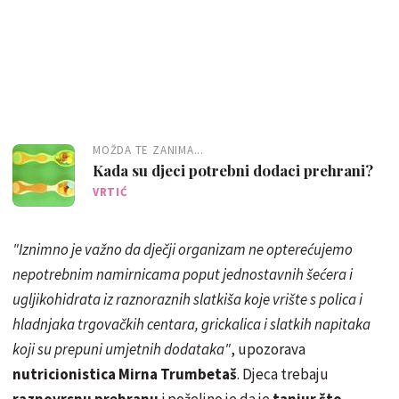
MOŽDA TE ZANIMA...
Kada su djeci potrebni dodaci prehrani?
VRTIĆ
"Iznimno je važno da dječji organizam ne opterećujemo
nepotrebnim namirnicama poput jednostavnih šećera i
ugljikohidrata iz raznoraznih slatkiša koje vrište s polica i
hladnjaka trgovačkih centara, grickalica i slatkih napitaka
koji su prepuni umjetnih dodataka"
, upozorava
nutricionistica Mirna Trumbetaš
. Djeca trebaju
raznovrsnu prehranu
i poželjno je da je
tanjur što