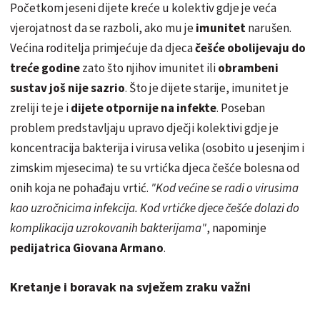
Početkom jeseni dijete kreće u kolektiv gdje je veća
vjerojatnost da se razboli, ako mu je
imunitet
narušen.
Većina roditelja primjećuje da djeca
češće obolijevaju do
treće godine
zato što njihov imunitet ili
obrambeni
sustav još nije sazrio
. Što je dijete starije, imunitet je
zreliji te je i
dijete otpornije na infekte
. Poseban
problem predstavljaju upravo dječji kolektivi gdje je
koncentracija bakterija i virusa velika (osobito u jesenjim i
zimskim mjesecima) te su vrtićka djeca češće bolesna od
onih koja ne pohađaju vrtić.
"Kod većine se radi o virusima
kao uzročnicima infekcija. Kod vrtićke djece češće dolazi do
komplikacija uzrokovanih bakterijama"
, napominje
pedijatrica Giovana Armano
.
Kretanje i boravak na svježem zraku važni