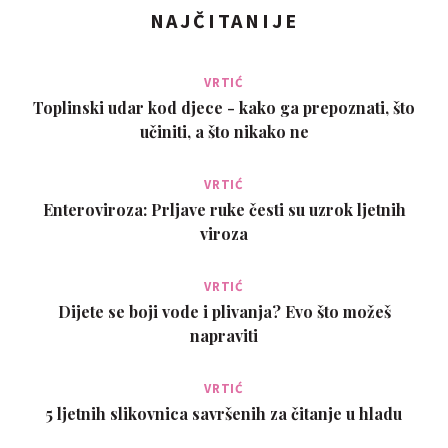
NAJČITANIJE
VRTIĆ
Toplinski udar kod djece - kako ga prepoznati, što
učiniti, a što nikako ne
VRTIĆ
Enteroviroza: Prljave ruke česti su uzrok ljetnih
viroza
VRTIĆ
Dijete se boji vode i plivanja? Evo što možeš
napraviti
VRTIĆ
5 ljetnih slikovnica savršenih za čitanje u hladu