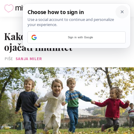
29. RUJNA 2017.
Kako bez dodataka prehrani
Sign in with Google
ojačati imunitet
PIŠE
SANJA MILER