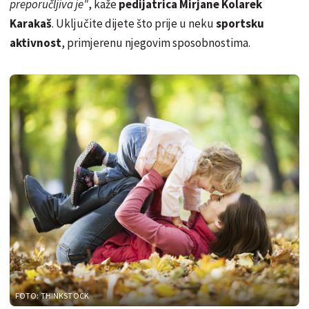
preporučljiva je"
, kaže
pedijatrica Mirjane Kolarek
Karakaš
. Uključite dijete što prije u neku
sportsku
aktivnost
, primjerenu njegovim sposobnostima.
FOTO: THINKSTOCK