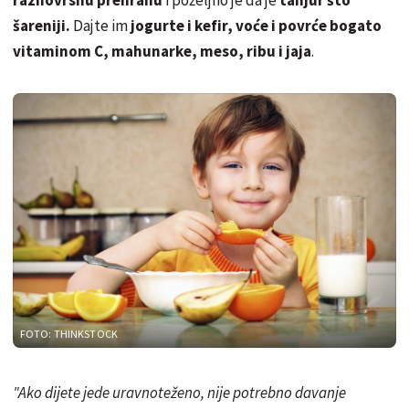
šareniji.
Dajte im
jogurte i kefir, voće i povrće bogato
vitaminom C, mahunarke, meso, ribu i jaja
.
FOTO: THINKSTOCK
"Ako dijete jede uravnoteženo, nije potrebno davanje