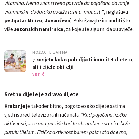
vitamina. Nema znanstveno potvrde da pojačano davanje
vitaminskih dodataka podiže razinu imunosti
", naglašava
pedijatar Milivoj Jovančević
. Pokušavajte im nuditi što
više
sezonskih namirnica
, za koje ste sigurni da su svježe.
MOŽDA TE ZANIMA...
7 savjeta kako poboljšati imunitet djeteta,
ali i cijele obitelji
VRTIĆ
Sretno dijete je zdravo dijete
Kretanje
je također bitno, pogotovo ako dijete satima
sjedi ispred televizora ili računala.
"Kod pojačane fizičke
aktivnosti, srce pumpa više krvi te obrambene stanice brže
putuju tijelom. Fizička aktivnost barem pola sata dnevno,