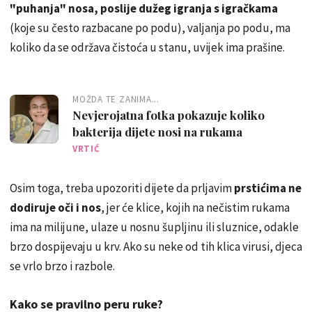
"puhanja" nosa, poslije dužeg igranja s igračkama
(koje su često razbacane po podu), valjanja po podu, ma
koliko da se održava čistoća u stanu, uvijek ima prašine.
MOŽDA TE ZANIMA...
Nevjerojatna fotka pokazuje koliko
bakterija dijete nosi na rukama
VRTIĆ
Osim toga, treba upozoriti dijete da prljavim
prstićima ne
dodiruje oči i nos
, jer će klice, kojih na nečistim rukama
ima na milijune, ulaze u nosnu šupljinu ili sluznice, odakle
brzo dospijevaju u krv. Ako su neke od tih klica virusi, djeca
se vrlo brzo i razbole.
Kako se pravilno peru ruke?