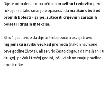
Dijete odmalena treba učiti da
pravilno i redovito
pere
ruke jer se tako smanjuje opasnost da
mališan oboli od
brojnih bolesti
-
gripe, žutice ili crijevnih zaraznih
bolesti i drugih infekcija.
Stručnjaci tvrde da dijete treba početi usvajati ovu
higijensku naviku već kad prohoda
(nakon navršene
prve godine života), ali se vrlo često događa da mališani i u
drugoj, pa čak i trećoj godini, još uvijek ne znaju pravilno
oprati ruke.