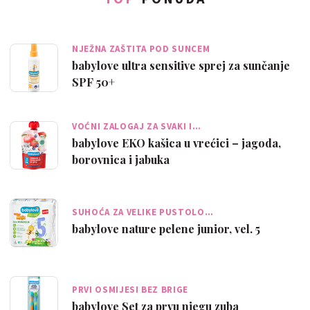
NJEŽNA ZAŠTITA POD SUNCEM
babylove ultra sensitive sprej za sunčanje
SPF 50+
VOĆNI ZALOGAJ ZA SVAKI I…
babylove EKO kašica u vrećici – jagoda,
borovnica i jabuka
SUHOĆA ZA VELIKE PUSTOLO…
babylove nature pelene junior, vel. 5
PRVI OSMIJESI BEZ BRIGE
babylove Set za prvu njegu zuba