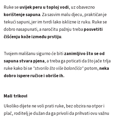
Ruke se
uvijek peru u toploj vodi
, uz obavezno
korištenje sapuna
. Za sasvim malu djecu, praktičan je
tekući sapuni, jer im tvrdi lako isklizne iz ruku. Ruke se
dobro nasapunati, a naročitu pažnju treba
posvetiti
čišćenju kože između prstiju
.
Tvojem mališanu sigurno će biti
zanimljivo što se od
sapuna stvara pjena
, a treba ga poticati da što jače trlja
ruke kako bi se
"stvorilo što više balončića"
potom,
neka
dobro ispere ručice i obriše ih.
Mali trikovi
Ukoliko dijete ne voli prati ruke, bez obzira na otpor i
plač, roditelj je dužan da ga privoli da prihvati ovu važnu