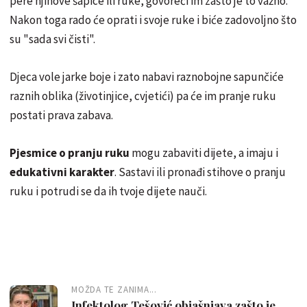
pere njihove šapice ili ruke, govoreći im zašto je to važno.
Nakon toga rado će oprati i svoje ruke i biće zadovoljno što
su "sada svi čisti".
Djeca vole jarke boje i zato nabavi raznobojne sapunčiće
raznih oblika (životinjice, cvjetići) pa će im pranje ruku
postati prava zabava.
Pjesmice o pranju ruku
mogu zabaviti dijete, a imaju i
edukativni karakter
. Sastavi ili pronađi stihove o pranju
ruku i potrudi se da ih tvoje dijete nauči.
MOŽDA TE ZANIMA...
Infektolog Tešović objašnjava zašto je