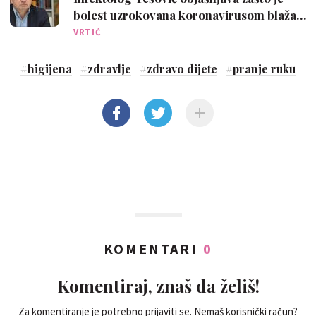
bolest uzrokovana koronavirusom blaža
kod djece
VRTIĆ
#
higijena
#
zdravlje
#
zdravo dijete
#
pranje ruku
KOMENTARI
0
Komentiraj, znaš da želiš!
Za komentiranje je potrebno prijaviti se. Nemaš korisnički račun?