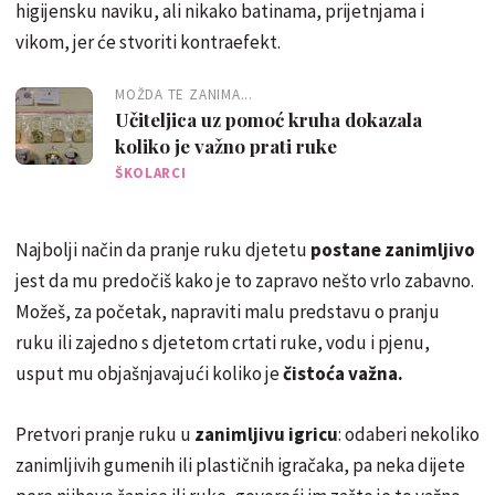
higijensku naviku, ali nikako batinama, prijetnjama i
vikom, jer će stvoriti kontraefekt.
MOŽDA TE ZANIMA...
Učiteljica uz pomoć kruha dokazala
koliko je važno prati ruke
ŠKOLARCI
Najbolji način da pranje ruku djetetu
postane zanimljivo
jest da mu predočiš kako je to zapravo nešto vrlo zabavno.
Možeš, za početak, napraviti malu predstavu o pranju
ruku ili zajedno s djetetom crtati ruke, vodu i pjenu,
usput mu objašnjavajući koliko je
čistoća važna.
Pretvori pranje ruku u
zanimljivu igricu
: odaberi nekoliko
zanimljivih gumenih ili plastičnih igračaka, pa neka dijete