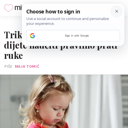
11. OŽUJKA 2020.
Trikovi pomoću kojih ćeš
Sign in with Google
dijete naučiti pravilno prati
ruke
PIŠE
MAJA TOMIĆ