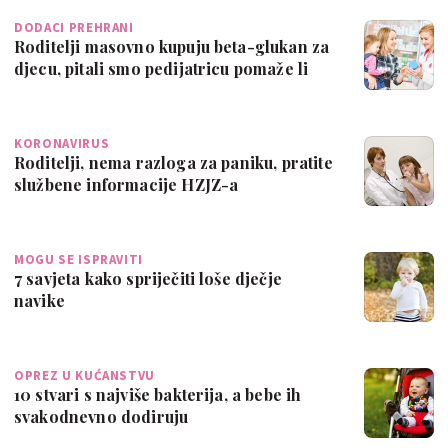
DODACI PREHRANI
Roditelji masovno kupuju beta-glukan za
djecu, pitali smo pedijatricu pomaže li
KORONAVIRUS
Roditelji, nema razloga za paniku, pratite
službene informacije HZJZ-a
MOGU SE ISPRAVITI
7 savjeta kako spriječiti loše dječje
navike
OPREZ U KUĆANSTVU
10 stvari s najviše bakterija, a bebe ih
svakodnevno dodiruju