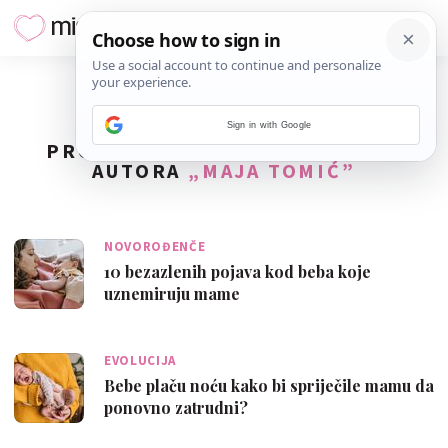
Sign in with Google
PRONAĐENO
249
REZULTATA ZA
AUTORA
„MAJA TOMIĆ”
NOVOROĐENČE
10 bezazlenih pojava kod beba koje
uznemiruju mame
EVOLUCIJA
Bebe plaču noću kako bi spriječile mamu da
ponovno zatrudni?