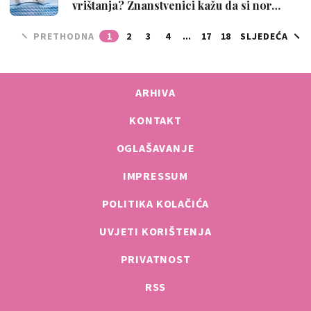
vrištanja? Znanstvenici kažu da si nor…
PRETHODNA
1
2
3
4
...
17
18
SLJEDEĆA
ARHIVA
KONTAKT
OGLAŠAVANJE
IMPRESSUM
POLITIKA KOLAČIĆA
UVJETI KORIŠTENJA
PRIVATNOST
RSS