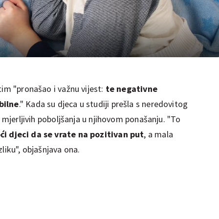
tim "pronašao i važnu vijest:
te negativne
bilne
." Kada su djeca u studiji prešla s neredovitog
e mjerljivih poboljšanja u njihovom ponašanju. "To
i djeci da se vrate na pozitivan put
, a mala
zliku", objašnjava ona.