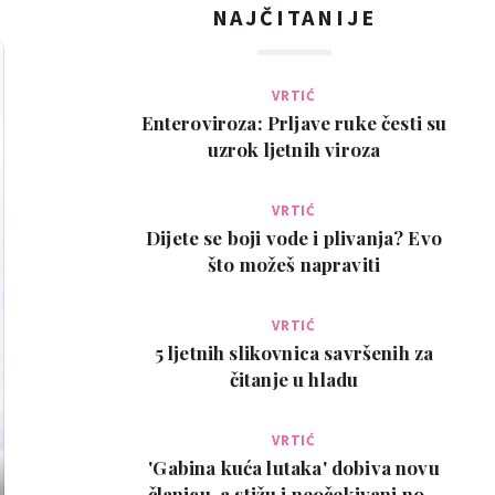
NAJČITANIJE
VRTIĆ
Enteroviroza: Prljave ruke česti su
uzrok ljetnih viroza
VRTIĆ
Dijete se boji vode i plivanja? Evo
što možeš napraviti
VRTIĆ
5 ljetnih slikovnica savršenih za
čitanje u hladu
VRTIĆ
'Gabina kuća lutaka' dobiva novu
članicu, a stižu i neočekivani novi