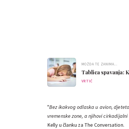
MOŽDA TE ZANIMA...
Tablica spavanja: K
znakove da ne spav
VRTIĆ
"
Bez ikakvog odlaska u avion, djetetovi
vremenske zone, a njihovi cirkadijalni 
Kelly u članku za The Conversation.