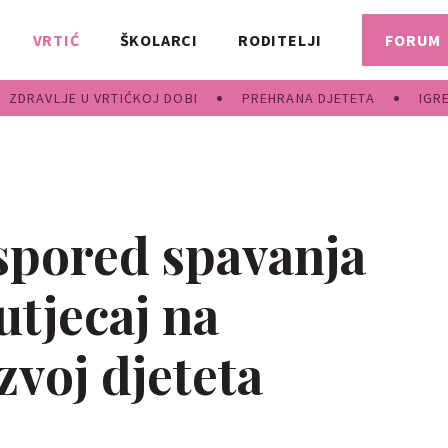
VRTIĆ
ŠKOLARCI
RODITELJI
FORUM
ZDRAVLJE U VRTIĆKOJ DOBI
PREHRANA DJETETA
IGR
spored spavanja
tjecaj na
zvoj djeteta