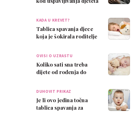
kod uspavljivanja djeteta
KADA U KREVET?
Tablica spavanja djece
koja je šokirala roditelje
OVISI O UZRASTU
Koliko sati sna treba
dijete od rođenja do
četiri godine?
DUHOVIT PRIKAZ
Je li ovo jedina točna
tablica spavanja za
djecu?