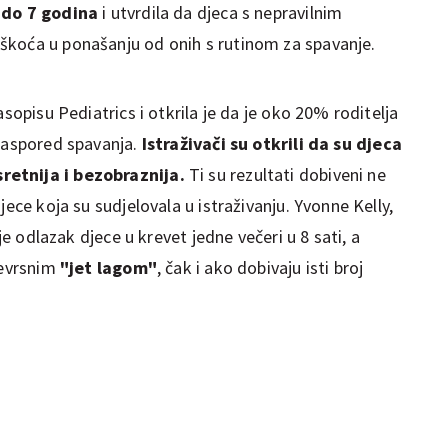
3 do 7 godina
i utvrdila da djeca s nepravilnim
škoća u ponašanju od onih s rutinom za spavanje.
asopisu Pediatrics i otkrila je da je oko 20% roditelja
 raspored spavanja.
Istraživači su otkrili da su djeca
retnija i bezobraznija.
Ti su rezultati dobiveni ne
jece koja su sudjelovala u istraživanju. Yvonne Kelly,
 je odlazak djece u krevet jedne večeri u 8 sati, a
jevrsnim
"jet lagom"
, čak i ako dobivaju isti broj