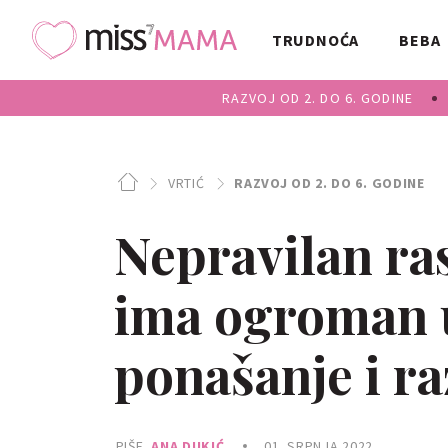
TRUDNOĆA
BEBA
RAZVOJ OD 2. DO 6. GODINE
VRTIĆ
RAZVOJ OD 2. DO 6. GODINE
Nepravilan ra
ima ogroman u
ponašanje i ra
PIŠE
ANA DUKIĆ
01. SRPNJA 2022.