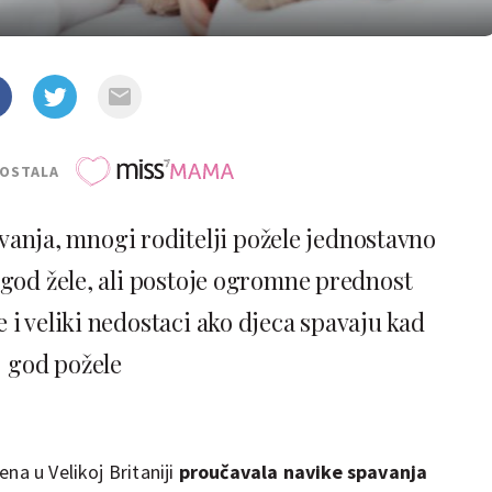
POSTALA
anja, mnogi roditelji požele jednostavno
 god žele, ali postoje ogromne prednost
 i veliki nedostaci ako djeca spavaju kad
god požele
na u Velikoj Britaniji
proučavala navike spavanja