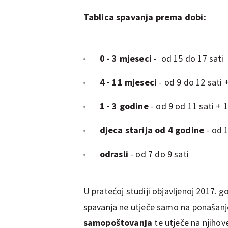
Tablica spavanja prema dobi:
0 - 3 mjeseci
- od 15 do 17 sati
4 - 11 mjeseci
- od 9 do 12 sati 
1 - 3 godine
- od 9 od 11 sati + 
djeca starija od 4 godine
- od 
odrasli
- od 7 do 9 sati
U pratećoj studiji objavljenoj 2017. go
spavanja ne utječe samo na ponašanj
samopoštovanja
te utječe na njihov