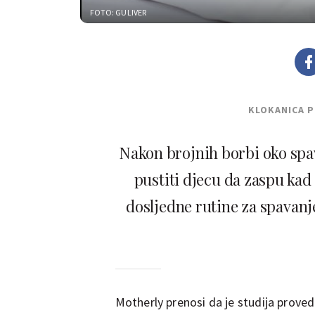
FOTO: GULIVER
KLOKANICA 
Nakon brojnih borbi oko spav
pustiti djecu da zaspu kad
dosljedne rutine za spavanje
Motherly prenosi da je studija provede