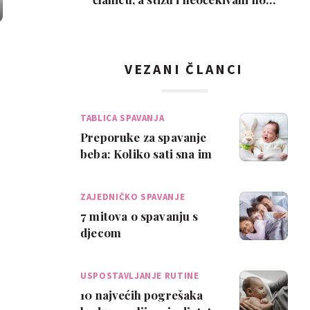
ljubimci
VEZANI ČLANCI
TABLICA SPAVANJA
Preporuke za spavanje
beba: Koliko sati sna im
zapravo treba?
ZAJEDNIČKO SPAVANJE
7 mitova o spavanju s
djecom
USPOSTAVLJANJE RUTINE
SP…
10 najvećih pogrešaka