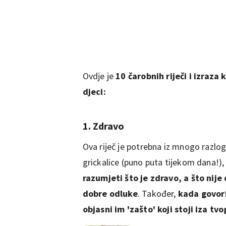
Ovdje je
10 čarobnih riječi i izraza 
djeci:
1. Zdravo
Ova riječ je potrebna iz mnogo razloga
grickalice (puno puta tijekom dana!), o
razumjeti što je zdravo, a što nije
dobre odluke
. Također,
kada govoriš
objasni im 'zašto' koji stoji iza tv