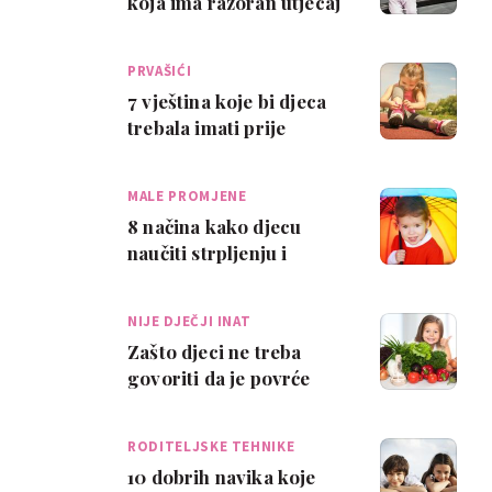
koja ima razoran utjecaj
na razvoj djeteta
PRVAŠIĆI
7 vještina koje bi djeca
trebala imati prije
polaska u školu
MALE PROMJENE
8 načina kako djecu
naučiti strpljenju i
poštovanju
NIJE DJEČJI INAT
Zašto djeci ne treba
govoriti da je povrće
zdravo?
RODITELJSKE TEHNIKE
10 dobrih navika koje