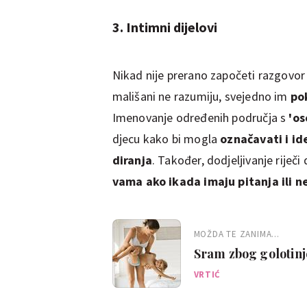
3. Intimni dijelovi
Nikad nije prerano započeti razgovo
mališani ne razumiju, svejedno im
pok
Imenovanje određenih područja s
'os
djecu kako bi mogla
označavati i id
diranja
. Također, dodjeljivanje riječ
vama ako ikada imaju pitanja ili 
MOŽDA TE ZANIMA...
Sram zbog golotinje
VRTIĆ