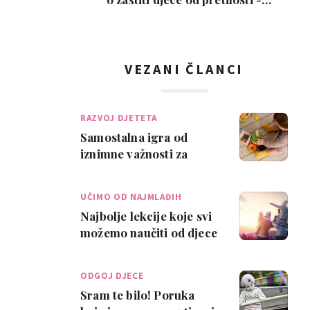
oznake upozoren…
VEZANI ČLANCI
RAZVOJ DJETETA
Samostalna igra od
iznimne važnosti za
razvoj djeteta. Evo
zašto....
UČIMO OD NAJMLAĐIH
Najbolje lekcije koje svi
možemo naučiti od djece
ODGOJ DJECE
Sram te bilo! Poruka