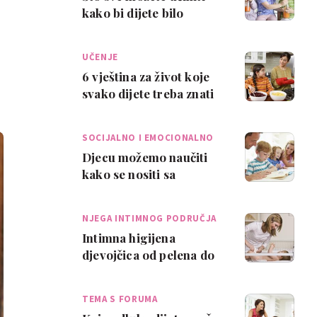
kako bi dijete bilo
zdravo?
UČENJE
6 vještina za život koje
svako dijete treba znati
SOCIJALNO I EMOCIONALNO
…
Djecu možemo naučiti
kako se nositi sa
svakodnevnim životnim
izazovima
NJEGA INTIMNOG PODRUČJA
Intimna higijena
djevojčica od pelena do
puberteta
TEMA S FORUMA