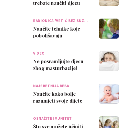
trebate naučiti djecu
RADIONICA 'VRTIĆ BEZ SUZ…
Naučite tehnike koje
poboljšavaju
komunikaciju s djecom
VIDEO
Ne posramljujte djecu
zbog masturbacije!
NAJSRETNIJA BEBA
Naučite kako bolje
razumjeti svoje dijete
OSNAŽITE IMUNITET
Što sve možete učiniti