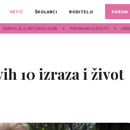
VRTIĆ
ŠKOLARCI
RODITELJI
FORUM
ZDRAVLJE U VRTIĆKOJ DOBI
PREHRANA DJETETA
IGR
ih 10 izraza i život