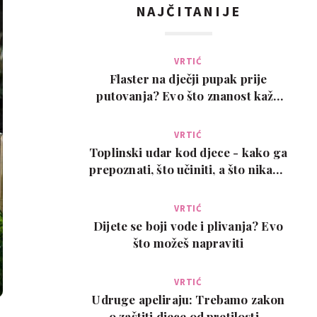
NAJČITANIJE
VRTIĆ
Flaster na dječji pupak prije
putovanja? Evo što znanost kaže
na ovaj viralni t…
VRTIĆ
Toplinski udar kod djece - kako ga
prepoznati, što učiniti, a što nikako
ne
VRTIĆ
Dijete se boji vode i plivanja? Evo
što možeš napraviti
VRTIĆ
Udruge apeliraju: Trebamo zakon
o zaštiti djece od pretilosti -