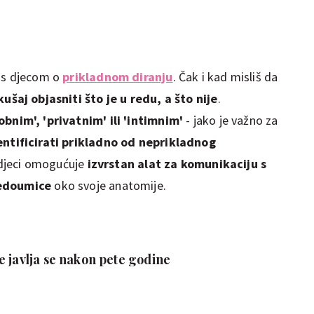
r s djecom o
prikladnom diranju
. Čak i kad misliš da
ušaj objasniti što je u redu, a što nije
.
obnim', 'privatnim' ili 'intimnim'
- jako je važno za
entificirati prikladno od neprikladnog
i djeci omogućuje
izvrstan alat za komunikaciju s
nedoumice
oko svoje anatomije.
 javlja se nakon pete godine