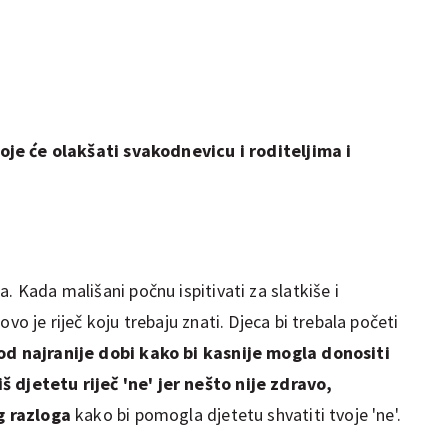
koje će olakšati svakodnevicu i roditeljima i
. Kada mališani počnu ispitivati za slatkiše i
vo je riječ koju trebaju znati. Djeca bi trebala početi
 od najranije dobi kako bi kasnije mogla donositi
 djetetu riječ 'ne' jer nešto nije zdravo,
og razloga
kako bi pomogla djetetu shvatiti tvoje 'ne'.