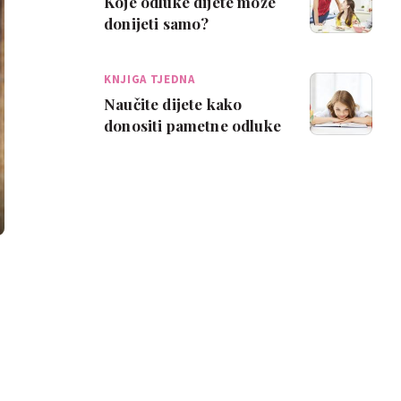
Koje odluke dijete može
donijeti samo?
KNJIGA TJEDNA
Naučite dijete kako
donositi pametne odluke