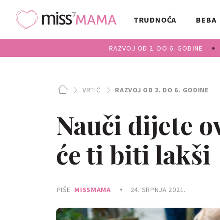
TRUDNOĆA
BEBA
RAZVOJ OD 2. DO 6. GODINE
VRTIĆ
RAZVOJ OD 2. DO 6. GODINE
Nauči dijete ov
će ti biti lakši
PIŠE
MISSMAMA
24. SRPNJA 2021.