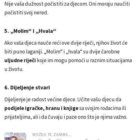
Nije vaša dužnost počistiti za djecom. Oni moraju naučiti
počistiti svoj nered.
5. „Molim“ i „Hvala“
Ako vaša djeca nauče reći ove dvije riječi, njihov život će
biti puno laganiji. „Molim“ i „hvala“ su dvije čarobne
uljudne riječi
koje im mogu pomoći u raznim situacijama
u životu.
6. Dijeljenje stvari
Dijeljenje je radost većine djece. Učite vašu djecu da
podijele igračke, hranu i knjige
sa svojim rođacima ili
prijateljima, ali i da čuvaju i paze ono što je njima važno.
MOŽDA TE ZANIMA...