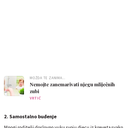
MOŽDA TE ZANIMA...
Nemojte zanemarivati njegu mliječnih
zubi
VRTIĆ
2. Samostalno buđenje
Mnogi roditelji doslovno vuku svoju djecu iz kreveta svako