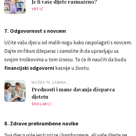
Je li vaše dijete razmaženo?
VRTIĆ
7. Odgovornost s novcem
Učite vašu djecu od malih nogu kako raspolagati s novcem.
Dajte im fiksni džeparac i zamolite ih da upravljaju sa
svojim troškovima u tom iznosu. To će ih naučiti da budu
financijski odgovorni
kasnije u životu.
MOŽDA TE ZANIMA...
Prednosti i mane davanja džeparca
djetetu
ŠKOLARCI
8. Zdrave prehrambene navike
Sva djeca vole jesti pizze i hamburgere, ali vaše dijete ne