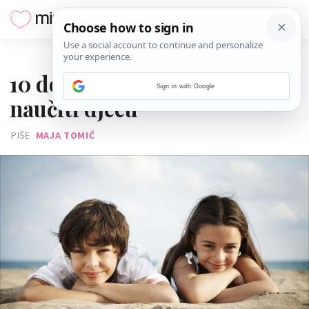
25. LISTOPADA 2017.
10 dobrih navika koje trebate
Sign in with Google
naučiti djecu
PIŠE
MAJA TOMIĆ