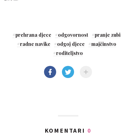
#
prehrana djece
#
odgovornost
#
pranje zubi
#
radne navike
#
odgoj djece
#
majčinstvo
#
roditeljstvo
KOMENTARI
0