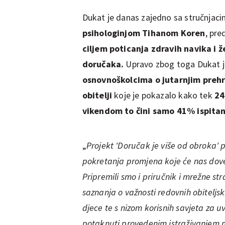
Dukat je danas zajedno sa stručnjac
psihologinjom Tihanom Koren
, pre
ciljem poticanja zdravih navika i ž
doručaka.
Upravo zbog toga Dukat j
osnovnoškolcima o jutarnjim preh
obitelji
koje je pokazalo kako tek
24
vikendom to čini samo 41% ispitan
„
Projekt 'Doručak je više od obroka' p
pokretanja promjena koje će nas doves
Pripremili smo i priručnik i mrežne st
saznanja o važnosti redovnih obiteljski
djece te s nizom korisnih savjeta za 
potaknuti provedenim istraživanjem