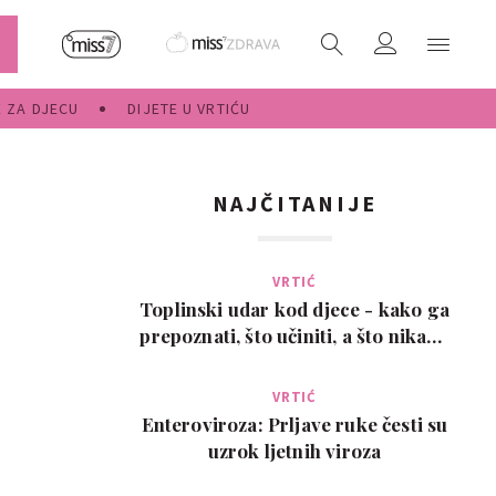
E ZA DJECU
DIJETE U VRTIĆU
NAJČITANIJE
VRTIĆ
Toplinski udar kod djece - kako ga
prepoznati, što učiniti, a što nikako
ne
VRTIĆ
Enteroviroza: Prljave ruke česti su
uzrok ljetnih viroza