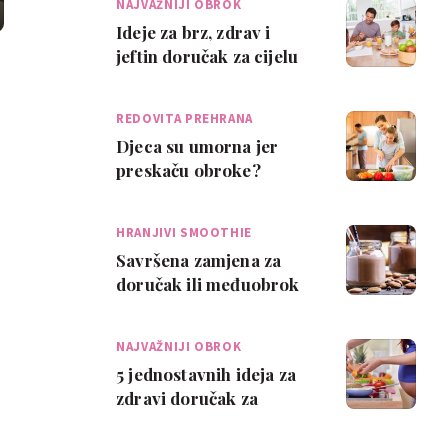
NAJVAŽNIJI OBROK
Ideje za brz, zdrav i
jeftin doručak za cijelu
obitelj
REDOVITA PREHRANA
Djeca su umorna jer
preskaču obroke?
HRANJIVI SMOOTHIE
Savršena zamjena za
doručak ili međuobrok
NAJVAŽNIJI OBROK
5 jednostavnih ideja za
zdravi doručak za
trudnice