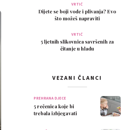
VRTIĆ
Dijete se boji vode i plivanja? Evo
što možeš napraviti
VRTIĆ
5 ljetnih slikovnica savršenih za
čitanje u hladu
VEZANI ČLANCI
PREHRANA DJECE
5 rečenica koje bi
trebala izbjegavati
govoriti djeci za vrijeme
obroka