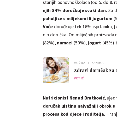
starijih osnovnoškolaca (od 5. do 8. 
njih 84% doručkuje svaki dan.
Za d
pahuljice s mlijekom ili jogurtom
(
Voće
doručkuje tek 16% ispitanika,
j
dio doručka. Od mliječnih proizvoda
(82%),
namazi
(50%),
jogurt
(45%) 
MOŽDA TE ZANIMA...
Zdravi doručak za d
VRTIĆ
Nutricionist Nenad Bratković
, ujed
doručak uistinu najvažniji obrok u
procesa kod djece i roditelja.
Hranj