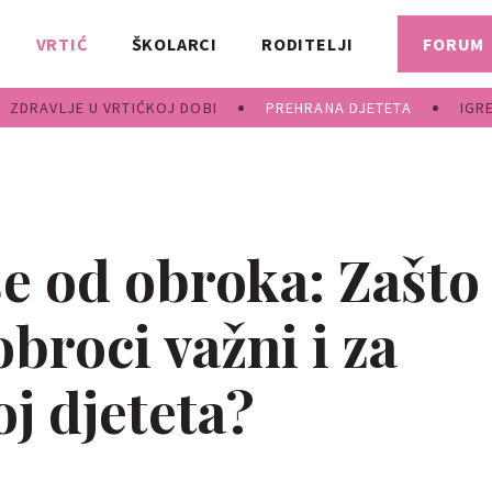
VRTIĆ
ŠKOLARCI
RODITELJI
FORUM
ZDRAVLJE U VRTIĆKOJ DOBI
PREHRANA DJETETA
IGR
še od obroka: Zašto
obroci važni i za
j djeteta?