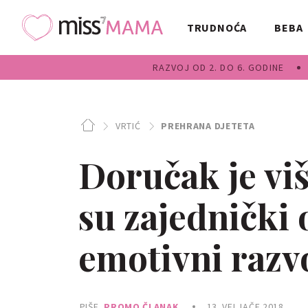
TRUDNOĆA
BEBA
RAZVOJ OD 2. DO 6. GODINE
VRTIĆ
PREHRANA DJETETA
Doručak je vi
su zajednički 
emotivni razvo
PIŠE
PROMO ČLANAK
13. VELJAČE 2018.