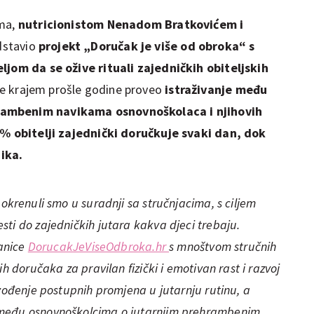
ima,
nutricionistom Nenadom Bratkovićem i
dstavio
projekt „Doručak je više od obroka“ s
eljom da se ožive rituali zajedničkih obiteljskih
e krajem prošle godine proveo
istraživanje među
rambenim navikama osnovnoškolaca i njihovih
% obitelji zajednički doručkuje svaki dan, dok
ika.
okrenuli smo u suradnji sa stručnjacima, s ciljem
ti do zajedničkih jutara kakva djeci trebaju.
ranice
DorucakJeViseOdbroka.hr
s mnoštvom stručnih
h doručaka za pravilan fizički i emotivan rast i razvoj
uvođenje postupnih promjena u jutarnju rutinu, a
 među osnovnoškolcima o jutarnjim prehrambenim