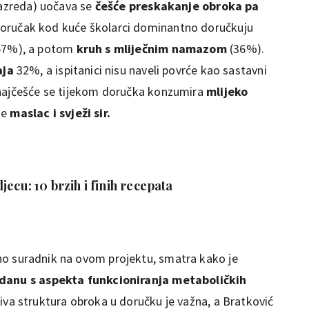
razreda) uočava se
češće preskakanje obroka pa
oručak kod kuće školarci dominantno doručkuju
57%), a potom
kruh s mliječnim namazom
(36%).
aja
32%, a ispitanici nisu naveli povrće kao sastavni
 najčešće se tijekom doručka konzumira
mlijeko
te
maslac i svježi sir.
jecu: 10 brzih i finih recepata
no suradnik na ovom projektu, smatra kako je
 danu s aspekta funkcioniranja metaboličkih
iva struktura obroka u doručku je važna, a Bratković