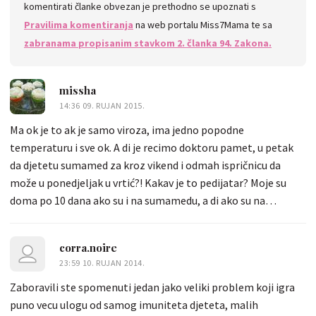
komentirati članke obvezan je prethodno se upoznati s
Pravilima komentiranja
na web portalu Miss7Mama te sa
zabranama propisanim stavkom 2. članka 94. Zakona.
missha
14:36 09. RUJAN 2015.
Ma ok je to ak je samo viroza, ima jedno popodne
temperaturu i sve ok. A di je recimo doktoru pamet, u petak
da djetetu sumamed za kroz vikend i odmah ispričnicu da
može u ponedjeljak u vrtić?! Kakav je to pedijatar? Moje su
doma po 10 dana ako su i na sumamedu, a di ako su na
cefaleksinu.... A i da, normalno je da su djeca prvu sezonu u
kolektivu najbolesnija. Ja sam bila u prvom razredu jer nisam
corra.noire
išla u vrtić. A eto, moje do škole budu imale jak imunosustav
23:59 10. RUJAN 2014.
pa nebu više tolko problema
Zaboravili ste spomenuti jedan jako veliki problem koji igra
puno vecu ulogu od samog imuniteta djeteta, malih