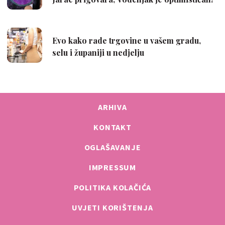
ARHIVA
KONTAKT
OGLAŠAVANJE
IMPRESSUM
POLITIKA KOLAČIĆA
UVJETI KORIŠTENJA