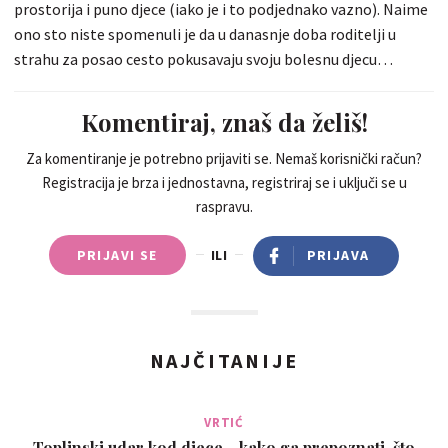
prostorija i puno djece (iako je i to podjednako vazno). Naime
ono sto niste spomenuli je da u danasnje doba roditelji u
strahu za posao cesto pokusavaju svoju bolesnu djecu
progurati u skupinu. Odgojiteljice salju dijete kuci sa
temperaturom, a slijedeci dan se roditelj pojavi na vratima
Komentiraj, znaš da želiš!
kuneci se da je dijete ostatak dana bilo super. Ili roditelj odlazi
do lijecnika po ispricnicu bez djeteta, te dolazi u vrtic gdje
Za komentiranje je potrebno prijaviti se. Nemaš korisnički račun?
Registracija je brza i jednostavna, registriraj se i uključi se u
odgojiteljica nema izbora nego ponovo primiti dijete koje
raspravu.
pedijatar nije pregledao. Jako je puno ovakvih slucajeva u
nasim vrticima i to se sistematski dogada u svim skupinama
PRIJAVI SE
ILI
PRIJAVA
neovisno o dobi djece. Na taj nacin stvaramo jedan stalni krug
zaraze.
NAJČITANIJE
VRTIĆ
Toplinski udar kod djece - kako ga prepoznati, što