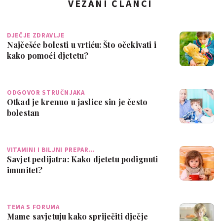
VEZANI ČLANCI
DJEČJE ZDRAVLJE
Najčešće bolesti u vrtiću: Što očekivati i
kako pomoći djetetu?
ODGOVOR STRUČNJAKA
Otkad je krenuo u jaslice sin je često
bolestan
VITAMINI I BILJNI PREPAR…
Savjet pedijatra: Kako djetetu podignuti
imunitet?
TEMA S FORUMA
Mame savjetuju kako spriječiti dječje