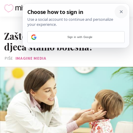
06. LISTOPADA 2017.
Zašto su, kad krenu u vrtić,
Sign in with Google
djeca stalno bolesna?
PIŠE
IMAGINE MEDIA