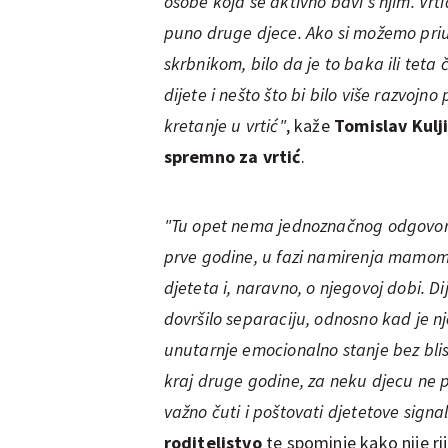
osobe koja se aktivno bavi s njim. Vrtić
puno druge djece. Ako si možemo priu
skrbnikom, bilo da je to baka ili teta 
dijete i nešto što bi bilo više razvojn
kretanje u vrtić"
, kaže
Tomislav Kulj
spremno za vrtić
.
"Tu opet nema jednoznačnog odgovora.
prve godine, u fazi namirenja mamom, u 
djeteta i, naravno, o njegovoj dobi. Dij
dovršilo separaciju, odnosno kad je n
unutarnje emocionalno stanje bez bli
kraj druge godine, za neku djecu ne pri
važno čuti i poštovati djetetove signa
roditeljstvo
te spominje kako nije r