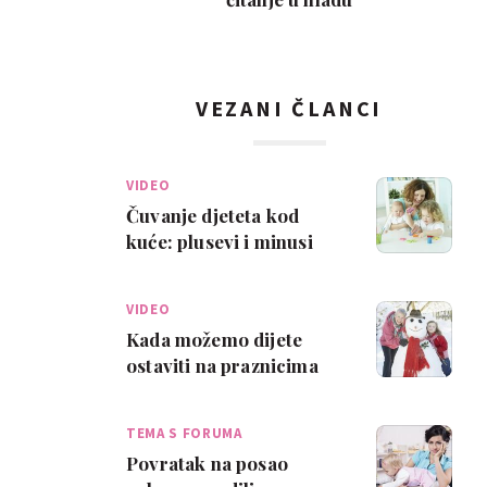
VEZANI ČLANCI
VIDEO
Čuvanje djeteta kod
kuće: plusevi i minusi
VIDEO
Kada možemo dijete
ostaviti na praznicima
kod bake i djeda?
TEMA S FORUMA
Povratak na posao