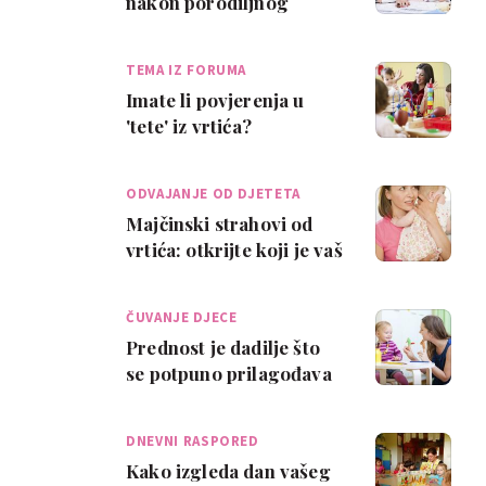
nakon porodiljnog
TEMA IZ FORUMA
Imate li povjerenja u
'tete' iz vrtića?
ODVAJANJE OD DJETETA
Majčinski strahovi od
vrtića: otkrijte koji je vaš
ČUVANJE DJECE
Prednost je dadilje što
se potpuno prilagođava
obitelji
DNEVNI RASPORED
Kako izgleda dan vašeg