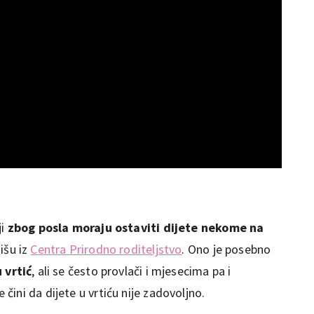
ji
zbog posla moraju ostaviti dijete nekome na
išu iz
Centra Prirodno roditeljstvo
. Ono je posebno
 vrtić
, ali se često provlači i mjesecima pa i
ini da dijete u vrtiću nije zadovoljno.