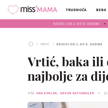
TRUDNOĆA
BEBA
RAZVOJ OD 2. DO 6. GODINE
VRTIĆ
RAZVOJ OD 2. DO 6. GODINE
Vrtić, baka ili 
najbolje za dij
PIŠE
ANA DOKLER
,
DAVOR BATISWEILER
22