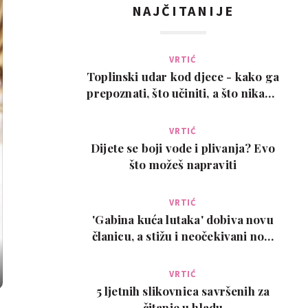
NAJČITANIJE
VRTIĆ
Toplinski udar kod djece - kako ga
prepoznati, što učiniti, a što nikako
ne
VRTIĆ
Dijete se boji vode i plivanja? Evo
što možeš napraviti
VRTIĆ
'Gabina kuća lutaka' dobiva novu
članicu, a stižu i neočekivani novi
ljubimci
VRTIĆ
5 ljetnih slikovnica savršenih za
čitanje u hladu