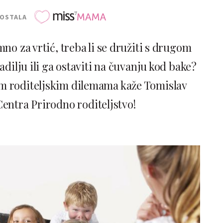
POSTALA
no za vrtić, treba li se družiti s drugom
adilju ili ga ostaviti na čuvanju kod bake?
im roditeljskim dilemama kaže Tomislav
Centra Prirodno roditeljstvo!