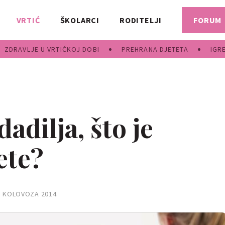
VRTIĆ
ŠKOLARCI
RODITELJI
FORUM
ZDRAVLJE U VRTIĆKOJ DOBI
PREHRANA DJETETA
IGR
dadilja, što je
ete?
. KOLOVOZA 2014.