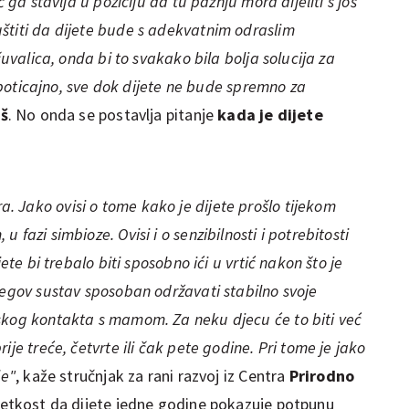
 ga stavlja u poziciju da tu pažnju mora dijeliti s još
štiti da dijete bude s adekvatnim odraslim
čuvalica, onda bi to svakako bila bolja solucija za
o poticajno, sve dok dijete ne bude spremno za
iš
. No onda se postavlja pitanje
kada je dijete
 Jako ovisi o tome kako je dijete prošlo tijekom
fazi simbioze. Ovisi i o senzibilnosti i potrebitosti
ete bi trebalo biti sposobno ići u vrtić nakon što je
jegov sustav sposoban održavati stabilno svoje
skog kontakta s mamom. Za neku djecu će to biti već
je treće, četvrte ili čak pete godine. Pri tome je jako
le"
, kaže stručnjak za rani razvoj iz Centra
Prirodno
ijetkost da dijete jedne godine pokazuje potpunu