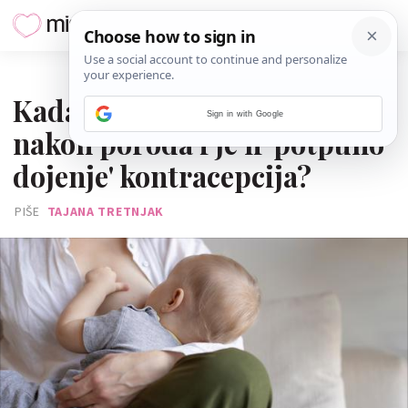
27. SVIBNJA 2023.
Kada očekivati menstruaciju
Sign in with Google
nakon poroda i je li 'potpuno
dojenje' kontracepcija?
PIŠE
TAJANA TRETNJAK