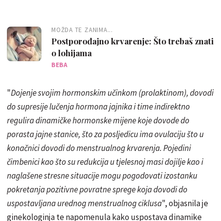
MOŽDA TE ZANIMA...
Postporođajno krvarenje: Što trebaš znati
o lohijama
BEBA
"
Dojenje svojim hormonskim učinkom (prolaktinom), dovodi
do supresije lučenja hormona jajnika i time indirektno
regulira dinamičke hormonske mijene koje dovode do
porasta jajne stanice, što za posljedicu ima ovulaciju što u
konačnici dovodi do menstrualnog krvarenja. Pojedini
čimbenici kao što su redukcija u tjelesnoj masi dojilje kao i
naglašene stresne situacije mogu pogodovati izostanku
pokretanja pozitivne povratne sprege koja dovodi do
uspostavljana urednog menstrualnog ciklusa
", objasnila je
ginekologinja te napomenula kako uspostava dinamike