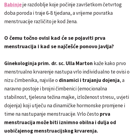
Babinje
je razdoblje koje počinje završetkom četvrtog
doba poroda i traje 6-8 tjedana, a vrijeme povratka
menstruacije različito je kod žena.
O čemu točno ovisi kad će se pojaviti prva
menstruacija i kad se najčešće ponovo javlja?
Ginekologinja prim. dr. sc. Ulla Marton
kaže kako prvo
menstrualno krvarenje nastupa vrlo individualno te ovisi o
nizu čimbenika, najviše o
dinamici i trajanju dojenja
, a
naravno postoje i brojni čimbenici (emocionalna
stabilnost, tjelesna težina majke, izloženost stresu, uvjeti
dojenja) koji utječu na dinamičke hormonske promjene i
time na nastupanje menstruacije. Vrlo često
prva
menstruacija može biti iznimno obilna i dulja od
uobičajenog menstruacijskog krvarenja.