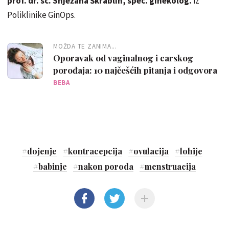
prof. dr. sc. Snježana Škrablin, spec. ginekolog.
iz
Poliklinike GinOps.
MOŽDA TE ZANIMA...
Oporavak od vaginalnog i carskog
porođaja: 10 najčešćih pitanja i odgovora
BEBA
#
dojenje
#
kontracepcija
#
ovulacija
#
lohije
#
babinje
#
nakon poroda
#
menstruacija