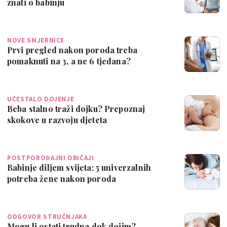
znati o babinju
NOVE SMJERNICE
Prvi pregled nakon poroda treba
pomaknuti na 3, a ne 6 tjedana?
UČESTALO DOJENJE
Beba stalno traži dojku? Prepoznaj
skokove u razvoju djeteta
POSTPOROĐAJNI OBIČAJI
Babinje diljem svijeta: 5 univerzalnih
potreba žene nakon poroda
ODGOVOR STRUČNJAKA
Mogu li ostati trudna dok dojim?