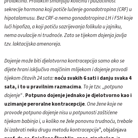
prolaktina. Prolaktin smanjuju količinu i pulzatilnost
sekrecije hormona koji potiče lučenje gonadotropina (CRF) u
hipotalamusu. Bez CRF-a nema gonadotropina LH i FSH koje
luči hipofiza, a koji potiču sazrijevanja folikula u jajniku,
nema ovulacije ni trudnoće. Zato se tijekom dojenja javlja
tzv. laktacijska amenoreja.
Dojenje može biti djelotvorna kontracepcija samo ako se
dijete hrani isključivo majčinim mlijekom i dojenje provodi
tijekom čitavih 24 sata:
noću svakih 6 sati i danju svaka 4
sata, i to u pravilnim razmacima
. To je tzv. „potpuno
dojenje“ .
Potpuno dojenje jednako je djelotvorno kao i
uzimanje peroralne kontracepcije
. One žene koje ne
provode potpuno dojenje nisu u potpunosti zaštićene
tijekom babinja i, u koliko ne žele ponovnu trudnoću, trebale
bi izabrati neku drugu metodu kontracepcije
", objašnjava