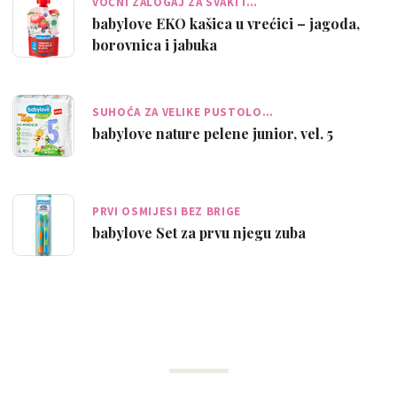
VOĆNI ZALOGAJ ZA SVAKI I…
babylove EKO kašica u vrećici – jagoda,
borovnica i jabuka
SUHOĆA ZA VELIKE PUSTOLO…
babylove nature pelene junior, vel. 5
PRVI OSMIJESI BEZ BRIGE
babylove Set za prvu njegu zuba