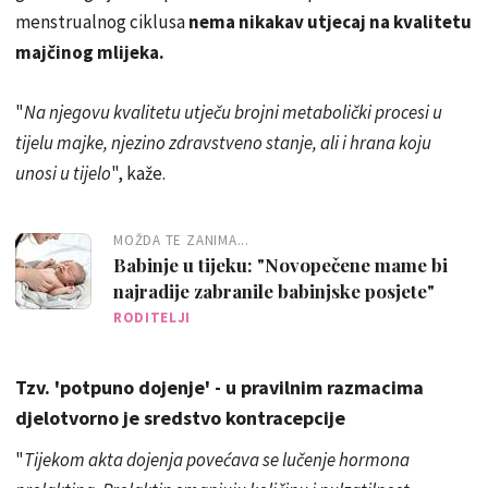
menstrualnog ciklusa
nema nikakav utjecaj na kvalitetu
majčinog mlijeka.
"
Na njegovu kvalitetu utječu brojni metabolički procesi u
tijelu majke, njezino zdravstveno stanje, ali i hrana koju
unosi u tijelo
", kaže.
MOŽDA TE ZANIMA...
Babinje u tijeku: "Novopečene mame bi
najradije zabranile babinjske posjete"
RODITELJI
Tzv. 'potpuno dojenje' - u pravilnim razmacima
djelotvorno je sredstvo kontracepcije
"
Tijekom akta dojenja povećava se lučenje hormona