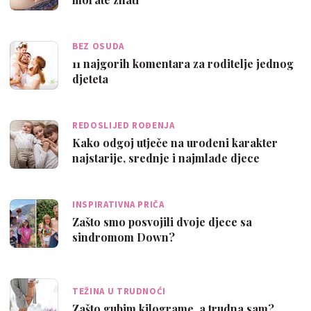
BEZ OSUDA
11 najgorih komentara za roditelje jednog
djeteta
REDOSLIJED ROĐENJA
Kako odgoj utječe na urođeni karakter
najstarije, srednje i najmlađe djece
INSPIRATIVNA PRIČA
Zašto smo posvojili dvoje djece sa
sindromom Down?
TEŽINA U TRUDNOĆI
Zašto gubim kilograme, a trudna sam?