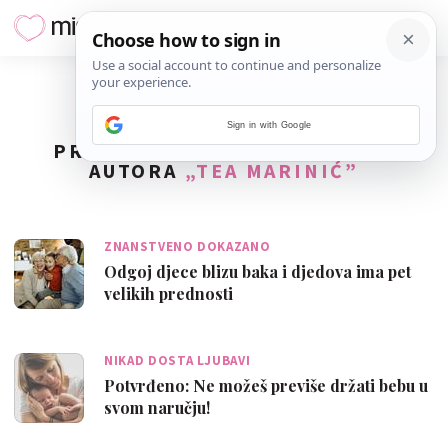
Sign in with Google
PRONAĐENO
18
REZULTATA ZA
AUTORA
„TEA MARINIĆ”
ZNANSTVENO DOKAZANO
Odgoj djece blizu baka i djedova ima pet
velikih prednosti
NIKAD DOSTA LJUBAVI
Potvrđeno: Ne možeš previše držati bebu u
svom naručju!