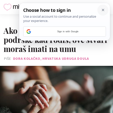
01. TRAVNJA 2026.
Ako nećeš imati dovoljno
Sign in with Google
podrške kad rodiš, ove stvari
moraš imati na umu
PIŠE
DORA KOLAČKO, HRVATSKA UDRUGA DOULA