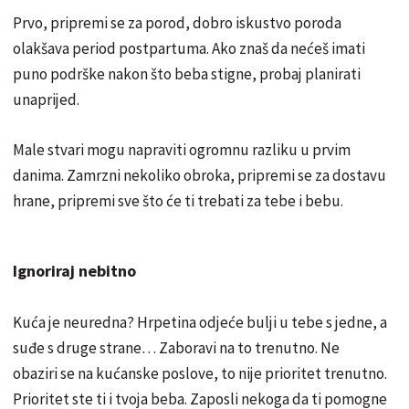
Prvo, pripremi se za porod, dobro iskustvo poroda
olakšava period postpartuma. Ako znaš da nećeš imati
puno podrške nakon što beba stigne, probaj planirati
unaprijed.
Male stvari mogu napraviti ogromnu razliku u prvim
danima. Zamrzni nekoliko obroka, pripremi se za dostavu
hrane, pripremi sve što će ti trebati za tebe i bebu.
Ignoriraj nebitno
Kuća je neuredna? Hrpetina odjeće bulji u tebe s jedne, a
suđe s druge strane… Zaboravi na to trenutno. Ne
obaziri se na kućanske poslove, to nije prioritet trenutno.
Prioritet ste ti i tvoja beba. Zaposli nekoga da ti pomogne