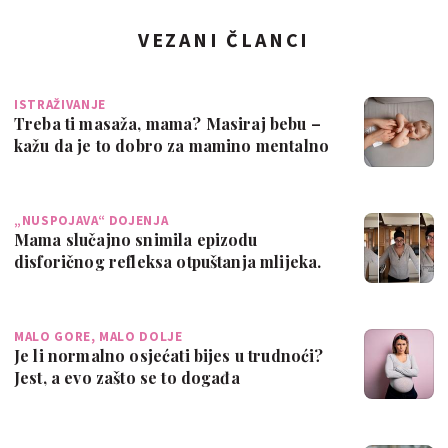
VEZANI ČLANCI
ISTRAŽIVANJE
Treba ti masaža, mama? Masiraj bebu –
kažu da je to dobro za mamino mentalno
zd…
„NUSPOJAVA“ DOJENJA
Mama slučajno snimila epizodu
disforičnog refleksa otpuštanja mlijeka.
Evo o če…
MALO GORE, MALO DOLJE
Je li normalno osjećati bijes u trudnoći?
Jest, a evo zašto se to događa