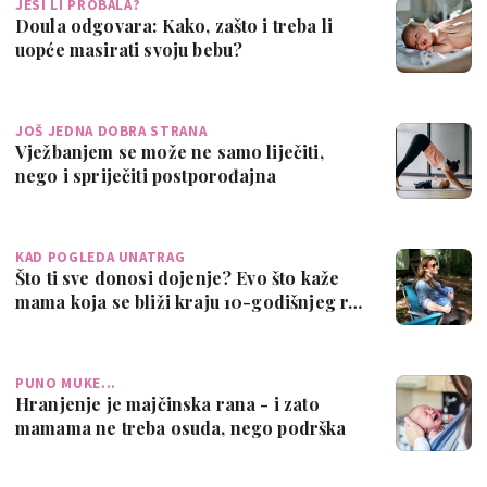
JESI LI PROBALA?
Doula odgovara: Kako, zašto i treba li
uopće masirati svoju bebu?
JOŠ JEDNA DOBRA STRANA
Vježbanjem se može ne samo liječiti,
nego i spriječiti postporođajna
depresija,…
KAD POGLEDA UNATRAG
Što ti sve donosi dojenje? Evo što kaže
mama koja se bliži kraju 10-godišnjeg r…
PUNO MUKE...
Hranjenje je majčinska rana - i zato
mamama ne treba osuda, nego podrška