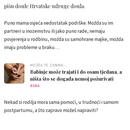
pišu doule Hrvatske udruge doula.
Puno mama osjeća nedostatak podrške. Možda su im
partneri u inozemstvu ili jako puno rade, nemaju
povjerenja u rodbinu, možda su samohrane majke, možda
imaju probleme u braku…
MOŽDA TE ZANIMA...
Babinje može trajati i do osam tjedana, a
ništa što se događa nemoj požurivati
BEBA
Nekad si rodilja mora sama pomoći, u trudnoći i samom
postpartumu, a što zapravo možeš napraviti?