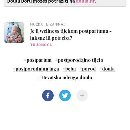
Doulu Doru možeš potražiti na
doula.hr
.
MOŽDA TE ZANIMA...
Je li wellness tijekom postpartuma -
luksuz ili potreba?
TRUDNOĆA
#
postpartum
#
postporođajno tijelo
#
postporođajna tuga
#
beba
#
porod
#
doula
#
Hrvatska udruga doula