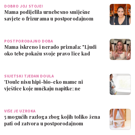
DOBRO JOJ STOJE!
Mama podijelila urnebesno smiješne
savjete o frizurama u postporođajnom
razdobl…
POSTPOROĐAJNO DOBA
Mama iskreno i nerado priznala: "Ljudi
oko tebe pokažu svoje pravo lice kad
rod…
SVJETSKI TJEDAN DOULA
'Doule nisu hipi-bio-eko mame ni
vještice koje mućkaju napitke; ne
educiraju, n…
VIŠE JE UZROKA
5 mogućih razloga zbog kojih toliko žena
pati od zatvora u postporođajnom
razdo…