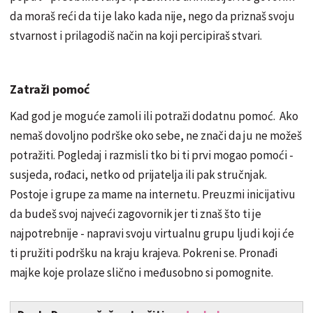
da moraš reći da ti je lako kada nije, nego da priznaš svoju
stvarnost i prilagodiš način na koji percipiraš stvari.
Zatraži pomoć
Kad god je moguće zamoli ili potraži dodatnu pomoć. Ako
nemaš dovoljno podrške oko sebe, ne znači da ju ne možeš
potražiti. Pogledaj i razmisli tko bi ti prvi mogao pomoći -
susjeda, rođaci, netko od prijatelja ili pak stručnjak.
Postoje i grupe za mame na internetu. Preuzmi inicijativu
da budeš svoj najveći zagovornik jer ti znaš što ti je
najpotrebnije - napravi svoju virtualnu grupu ljudi koji će
ti pružiti podršku na kraju krajeva. Pokreni se. Pronađi
majke koje prolaze slično i međusobno si pomognite.