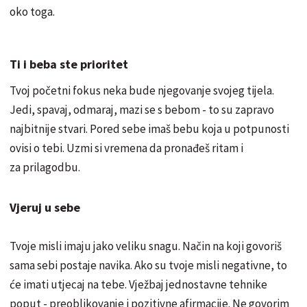
oko toga.
Ti i beba ste prioritet
Tvoj početni fokus neka bude njegovanje svojeg tijela.
Jedi, spavaj, odmaraj, mazi se s bebom - to su zapravo
najbitnije stvari. Pored sebe imaš bebu koja u potpunosti
ovisi o tebi. Uzmi si vremena da pronađeš ritam i
za prilagodbu.
Vjeruj u sebe
Tvoje misli imaju jako veliku snagu. Način na koji govoriš
sama sebi postaje navika. Ako su tvoje misli negativne, to
će imati utjecaj na tebe. Vježbaj jednostavne tehnike
poput - preoblikovanje i pozitivne afirmacije. Ne govorim