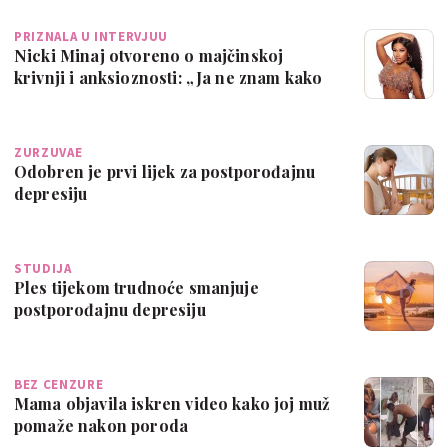
PRIZNALA U INTERVJUU
Nicki Minaj otvoreno o majčinskoj
krivnji i anksioznosti: „Ja ne znam kako
to r…
ZURZUVAE
Odobren je prvi lijek za postporođajnu
depresiju
STUDIJA
Ples tijekom trudnoće smanjuje
postporođajnu depresiju
BEZ CENZURE
Mama objavila iskren video kako joj muž
pomaže nakon poroda