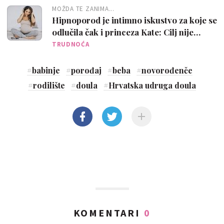
MOŽDA TE ZANIMA...
Hipnoporod je intimno iskustvo za koje se
odlučila čak i princeza Kate: Cilj nije
ignorirati strah
TRUDNOĆA
#
babinje
#
porođaj
#
beba
#
novorođenče
#
rodilište
#
doula
#
Hrvatska udruga doula
KOMENTARI
0