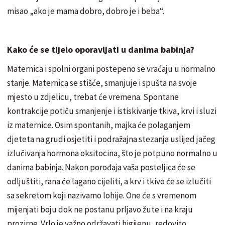
misao „ako je mama dobro, dobro je i beba“.
Kako će se tijelo oporavljati u danima babinja?
Maternica i spolni organi postepeno se vraćaju u normalno
stanje. Maternica se stišće, smanjuje i spušta na svoje
mjesto u zdjelicu, trebat će vremena. Spontane
kontrakcije potiču smanjenje i istiskivanje tkiva, krvi i sluzi
iz maternice. Osim spontanih, majka će polaganjem
djeteta na grudi osjetiti i podražajna stezanja uslijed jačeg
izlučivanja hormona oksitocina, što je potpuno normalno u
danima babinja. Nakon porođaja vaša posteljica će se
odljuštiti, rana će lagano cijeliti, a krv i tkivo će se izlučiti
sa sekretom koji nazivamo lohije. One će s vremenom
mijenjati boju dok ne postanu prljavo žute i na kraju
prozirne. Vrlo je važno održavati higijenu, redovito