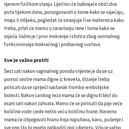
njenom fizičkom stanju. Liječnici će babinjače obići dva
puta tijekom dana, porazgovarati o tome kako se osjećaju,
imaju li mlijeka, pogledat će smanjuje li se maternica kako
treba, pitat će mamu o zarastanju rane i tome kako se
osjeća. Važno je i prvo mokrenje i stolica zbog normalnog
funkcioniranja mokraćnog i probavnog sustava.
Sve je važno pratiti
Šest sati nakon vaginalnog poroda vrijeme je da se uz
pomoć sestre mama digne iz kreveta, dizanje treba
poticati da se spriječi nastanak trombo-embolijske
bolesti. Nakon carskog reza mama će se dignuti šest do
osam sati nakon zahvata. Mamu će se poticati da pije veće
količine vode i jede nešto veću količinu hrane. Naravno
mama će izbjegavati hranu koja napuhava, kavu, pušenje i
sve ono što bi moglo naškoditi njoj i djetetu. Vrlo je važno