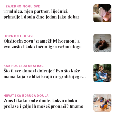
I ZAJEDNO MOGU SVE
Trudnica, njen partner, liječnici,
primalje i doula čine jedan jako dobar
tim
HORMON LJUBAVI
Oksitocin zovu 'sramežljivi hormon', a
evo zašto i kako točno igra važnu ulogu
…
KAD POGLEDA UNATRAG
Što ti sve donosi dojenje? Evo što kaže
mama koja se bliži kraju 10-godišnjeg r…
HRVATSKA UDRUGA DOULA
Znaš li kako rade doule, kakvu obuku
prolaze i gdje ih možeš pronaći? Imamo
odg…