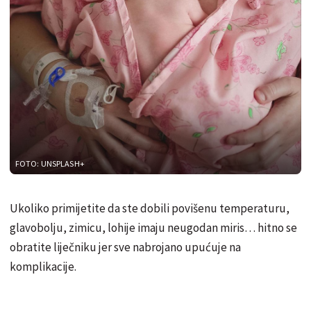
FOTO: UNSPLASH+
Ukoliko primijetite da ste dobili povišenu temperaturu,
glavobolju, zimicu, lohije imaju neugodan miris… hitno se
obratite liječniku jer sve nabrojano upućuje na
komplikacije.