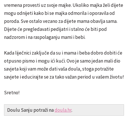
vremena provesti uz svoje majke. Ukoliko majka želi dijete
mogu odnijeti kako bi se majka odmorila i oporavila od
poroda. Sve ostalo vezano za dijete mama obavlja sama.
Dijete će pregledavati pedijatri i stalno će biti pod
nadzorom i na raspolaganju mami i bebi.
Kada liječnici zaključe da su i mama i beba dobro dobiti će
otpusno pismo i mogu ići kući. Ovo je samo jedan mali dio
savjeta koji vam može dati vaša doula, stoga potražite
savjete i educirajte se za tako važan period u vašem životu!
Sretno!
Doulu Sanju potraži na
doula.hr
.