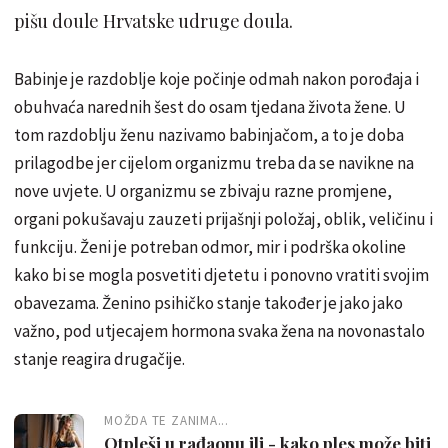
pišu doule Hrvatske udruge doula.
Babinje je razdoblje koje počinje odmah nakon porođaja i
obuhvaća narednih šest do osam tjedana života žene. U
tom razdoblju ženu nazivamo babinjačom, a to je doba
prilagodbe jer cijelom organizmu treba da se navikne na
nove uvjete. U organizmu se zbivaju razne promjene,
organi pokušavaju zauzeti prijašnji položaj, oblik, veličinu i
funkciju. Ženi je potreban odmor, mir i podrška okoline
kako bi se mogla posvetiti djetetu i ponovno vratiti svojim
obavezama. Ženino psihičko stanje također je jako jako
važno, pod utjecajem hormona svaka žena na novonastalo
stanje reagira drugačije.
MOŽDA TE ZANIMA...
Otpleši u rađaonu ili - kako ples može biti