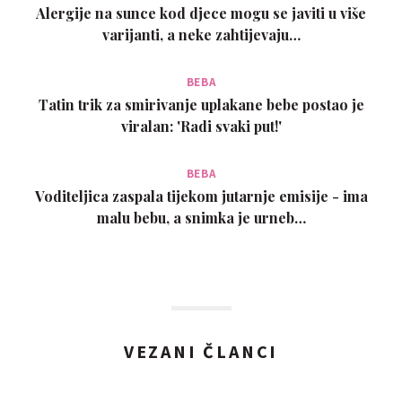
Alergije na sunce kod djece mogu se javiti u više
varijanti, a neke zahtijevaju…
BEBA
Tatin trik za smirivanje uplakane bebe postao je
viralan: 'Radi svaki put!'
BEBA
Voditeljica zaspala tijekom jutarnje emisije - ima
malu bebu, a snimka je urneb…
VEZANI ČLANCI