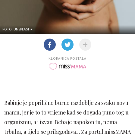
FOTO: UNSPLASH+
KLOKANICA POSTALA
Babinje je poprilično burno razdoblje za svaku novu
mamu, jer je to to vrijeme kad se događa puno tog u
organizmu, a i izvan. Beba je napokon tu, nema
trbuha, a tijelo se prilagođava… Za portal missMAMA