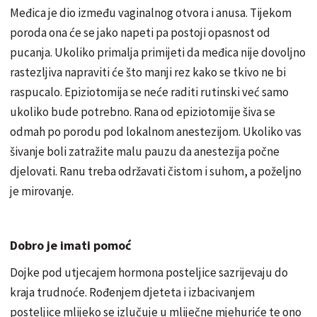
Međica je dio između vaginalnog otvora i anusa. Tijekom
poroda ona će se jako napeti pa postoji opasnost od
pucanja. Ukoliko primalja primijeti da međica nije dovoljno
rastezljiva napraviti će što manji rez kako se tkivo ne bi
raspucalo. Epiziotomija se neće raditi rutinski već samo
ukoliko bude potrebno. Rana od epiziotomije šiva se
odmah po porodu pod lokalnom anestezijom. Ukoliko vas
šivanje boli zatražite malu pauzu da anestezija počne
djelovati. Ranu treba održavati čistom i suhom, a poželjno
je mirovanje.
Dobro je imati pomoć
Dojke pod utjecajem hormona posteljice sazrijevaju do
kraja trudnoće. Rođenjem djeteta i izbacivanjem
posteljice mlijeko se izlučuje u mliječne mjehuriće te ono