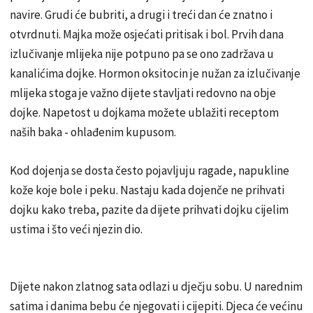
navire. Grudi će bubriti, a drugi i treći dan će znatno i
otvrdnuti. Majka može osjećati pritisak i bol. Prvih dana
izlučivanje mlijeka nije potpuno pa se ono zadržava u
kanalićima dojke. Hormon oksitocin je nužan za izlučivanje
mlijeka stoga je važno dijete stavljati redovno na obje
dojke. Napetost u dojkama možete ublažiti receptom
naših baka - ohlađenim kupusom.
Kod dojenja se dosta često pojavljuju ragade, napukline
kože koje bole i peku. Nastaju kada dojenče ne prihvati
dojku kako treba, pazite da dijete prihvati dojku cijelim
ustima i što veći njezin dio.
Dijete nakon zlatnog sata odlazi u dječju sobu. U narednim
satima i danima bebu će njegovati i cijepiti. Djeca će većinu