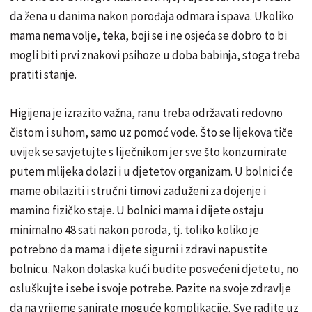
da žena u danima nakon porođaja odmara i spava. Ukoliko
mama nema volje, teka, boji se i ne osjeća se dobro to bi
mogli biti prvi znakovi psihoze u doba babinja, stoga treba
pratiti stanje.
Higijena je izrazito važna, ranu treba održavati redovno
čistom i suhom, samo uz pomoć vode. Što se lijekova tiče
uvijek se savjetujte s liječnikom jer sve što konzumirate
putem mlijeka dolazi i u djetetov organizam. U bolnici će
mame obilaziti i stručni timovi zaduženi za dojenje i
mamino fizičko staje. U bolnici mama i dijete ostaju
minimalno 48 sati nakon poroda, tj. toliko koliko je
potrebno da mama i dijete sigurni i zdravi napustite
bolnicu. Nakon dolaska kući budite posvećeni djetetu, no
osluškujte i sebe i svoje potrebe. Pazite na svoje zdravlje
da na vrijeme sanirate moguće komplikacije. Sve radite uz