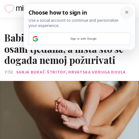
31. SRPNJA 2025.
Babinje može trajati i do
Sign in with Google
osam tjedana, a ništa što se
događa nemoj požurivati
PIŠE
SANJA BUKAČ-ŠTRITOF, HRVATSKA UDRUGA DOULA