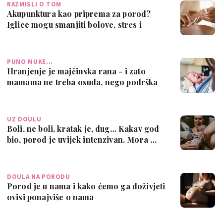
RAZMISLI O TOM
Akupunktura kao priprema za porod?
Iglice mogu smanjiti bolove, stres i
ubrzati…
PUNO MUKE...
Hranjenje je majčinska rana - i zato
mamama ne treba osuda, nego podrška
UZ DOULU
Boli, ne boli, kratak je, dug… Kakav god
bio, porod je uvijek intenzivan. Mora …
DOULA NA PORODU
Porod je u nama i kako ćemo ga doživjeti
ovisi ponajviše o nama