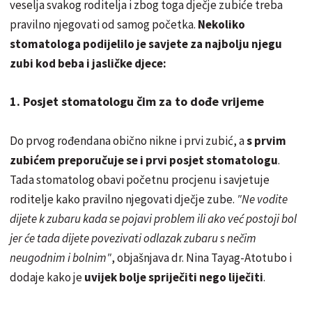
veselja svakog roditelja i zbog toga dječje zubiće treba
pravilno njegovati od samog početka.
Nekoliko
stomatologa podijelilo je savjete za najbolju njegu
zubi kod beba i jasličke djece:
1. Posjet stomatologu čim za to dođe vrijeme
Do prvog rođendana obično nikne i prvi zubić, a
s prvim
zubićem preporučuje se i prvi posjet stomatologu
.
Tada stomatolog obavi početnu procjenu i savjetuje
roditelje kako pravilno njegovati dječje zube.
"Ne vodite
dijete k zubaru kada se pojavi problem ili ako već postoji bol
jer će tada dijete povezivati odlazak zubaru s nečim
neugodnim i bolnim"
, objašnjava dr. Nina Tayag-Atotubo i
dodaje kako je
uvijek bolje spriječiti nego liječiti
.