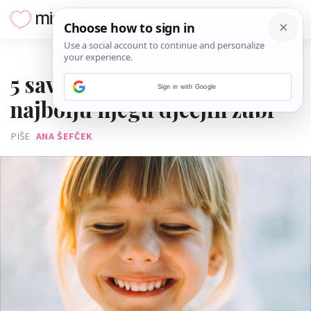
02. OŽUJKA 2021.
5 savjeta stomatologa za
Sign in with Google
najbolju njegu dječjih zubi
PIŠE
ANA ŠEFČEK