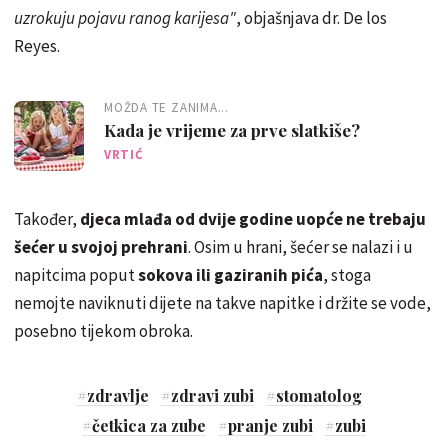
uzrokuju pojavu ranog karijesa"
, objašnjava dr. De los
Reyes.
MOŽDA TE ZANIMA...
Kada je vrijeme za prve slatkiše?
VRTIĆ
Također,
djeca mlađa od dvije godine uopće ne trebaju
šećer u svojoj prehrani
. Osim u hrani, šećer se nalazi i u
napitcima poput
sokova ili gaziranih pića
, stoga
nemojte naviknuti dijete na takve napitke i držite se vode,
posebno tijekom obroka.
#
zdravlje
#
zdravi zubi
#
stomatolog
#
četkica za zube
#
pranje zubi
#
zubi