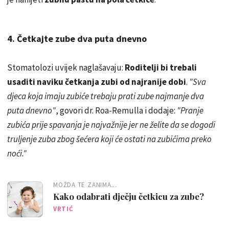
4. Četkajte zube dva puta dnevno
Stomatolozi uvijek naglašavaju:
Roditelji bi trebali
usaditi naviku četkanja zubi od najranije dobi
.
"Sva
djeca koja imaju zubiće trebaju prati zube najmanje dva
puta dnevno"
, govori dr. Roa-Remulla i dodaje:
"Pranje
zubića prije spavanja je najvažnije jer ne želite da se dogodi
truljenje zuba zbog šećera koji će ostati na zubićima preko
noći."
MOŽDA TE ZANIMA...
Kako odabrati dječju četkicu za zube?
VRTIĆ