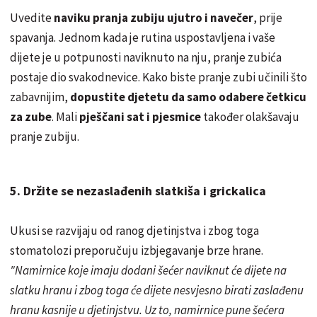
Uvedite
naviku pranja zubiju ujutro i navečer
, prije
spavanja. Jednom kada je rutina uspostavljena i vaše
dijete je u potpunosti naviknuto na nju, pranje zubića
postaje dio svakodnevice. Kako biste pranje zubi učinili što
zabavnijim,
dopustite djetetu da samo odabere četkicu
za zube
. Mali
pješčani sat i pjesmice
također olakšavaju
pranje zubiju.
5. Držite se nezaslađenih slatkiša i grickalica
Ukusi se razvijaju od ranog djetinjstva i zbog toga
stomatolozi preporučuju izbjegavanje brze hrane.
"Namirnice koje imaju dodani šećer naviknut će dijete na
slatku hranu i zbog toga će dijete nesvjesno birati zaslađenu
hranu kasnije u djetinjstvu. Uz to, namirnice pune šećera