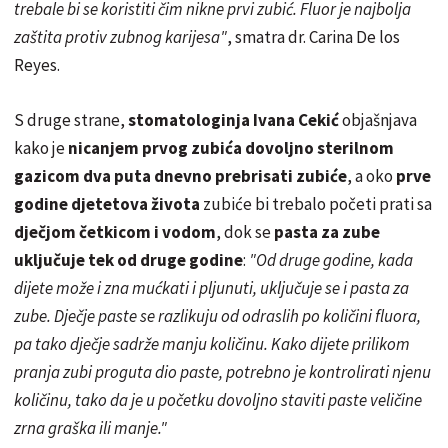
trebale bi se koristiti čim nikne prvi zubić. Fluor je najbolja
zaštita protiv zubnog karijesa"
, smatra dr. Carina De los
Reyes.
S druge strane,
stomatologinja Ivana Cekić
objašnjava
kako je
nicanjem prvog zubića dovoljno sterilnom
gazicom dva puta dnevno prebrisati zubiće
, a oko
prve
godine djetetova života
zubiće bi trebalo početi prati sa
dječjom četkicom i vodom
, dok se
pasta za zube
uključuje tek od druge godine
:
"Od druge godine, kada
dijete može i zna mućkati i pljunuti, uključuje se i pasta za
zube. Dječje paste se razlikuju od odraslih po količini fluora,
pa tako dječje sadrže manju količinu. Kako dijete prilikom
pranja zubi proguta dio paste, potrebno je kontrolirati njenu
količinu, tako da je u početku dovoljno staviti paste veličine
zrna graška ili manje."