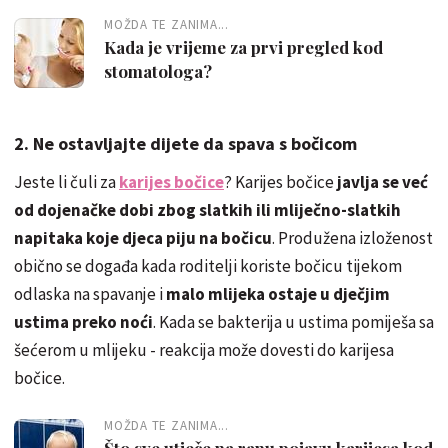
MOŽDA TE ZANIMA...
Kada je vrijeme za prvi pregled kod
stomatologa?
2. Ne ostavljajte dijete da spava s bočicom
Jeste li čuli za
karijes bočice
? Karijes bočice
javlja se već
od dojenačke dobi zbog slatkih ili mliječno-slatkih
napitaka koje djeca piju na bočicu
. Produžena izloženost
obično se događa kada roditelji koriste bočicu tijekom
odlaska na spavanje i
malo mlijeka ostaje u dječjim
ustima preko noći
. Kada se bakterija u ustima pomiješa sa
šećerom u mlijeku - reakcija može dovesti do karijesa
bočice.
MOŽDA TE ZANIMA...
Što sve utječe na ranu pojavu karijesa kod