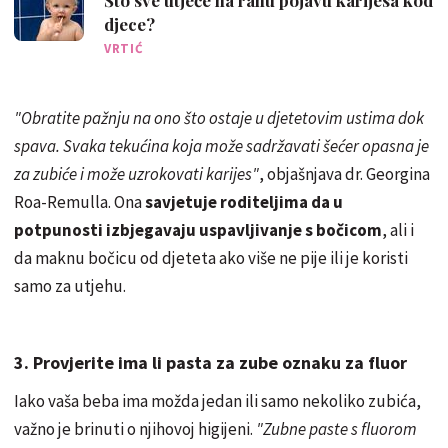
djece?
VRTIĆ
"Obratite pažnju na ono što ostaje u djetetovim ustima dok
spava. Svaka tekućina koja može sadržavati šećer opasna je
za zubiće i može uzrokovati karijes"
, objašnjava dr. Georgina
Roa-Remulla. Ona
savjetuje roditeljima da u
potpunosti izbjegavaju uspavljivanje s bočicom
, ali i
da maknu bočicu od djeteta ako više ne pije ili je koristi
samo za utjehu.
3. Provjerite ima li pasta za zube oznaku za fluor
Iako vaša beba ima možda jedan ili samo nekoliko zubića,
važno je brinuti o njihovoj higijeni.
"Zubne paste s fluorom