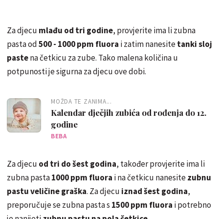
Za djecu
mlađu od tri godine
, provjerite ima li zubna
pasta od
500 - 1000 ppm
fluora
i zatim nanesite
tanki sloj
paste
na četkicu za zube. Tako malena količina u
potpunosti je sigurna za djecu ove dobi.
MOŽDA TE ZANIMA...
Kalendar dječjih zubića od rođenja do 12.
godine
BEBA
Za djecu
od tri do šest godina
, također provjerite ima li
zubna pasta
1000 ppm fluora
i na četkicu nanesite
zubnu
pastu veličine graška
. Za djecu
iznad šest godina
,
preporučuje se zubna pasta s
1500 ppm fluora
i potrebno
je nanijeti
zubnu pastu na pola četkice
.