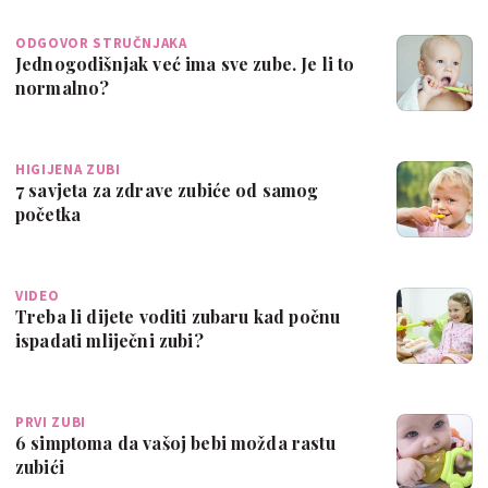
ODGOVOR STRUČNJAKA
Jednogodišnjak već ima sve zube. Je li to
normalno?
HIGIJENA ZUBI
7 savjeta za zdrave zubiće od samog
početka
VIDEO
Treba li dijete voditi zubaru kad počnu
ispadati mliječni zubi?
PRVI ZUBI
6 simptoma da vašoj bebi možda rastu
zubići