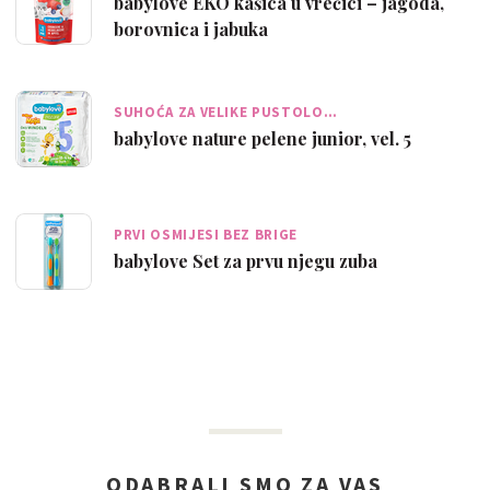
babylove EKO kašica u vrećici – jagoda,
borovnica i jabuka
SUHOĆA ZA VELIKE PUSTOLO…
babylove nature pelene junior, vel. 5
PRVI OSMIJESI BEZ BRIGE
babylove Set za prvu njegu zuba