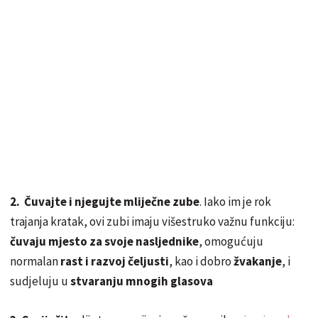
2. Čuvajte i njegujte mliječne zube
. Iako im je rok
trajanja kratak, ovi zubi imaju višestruko važnu funkciju:
čuvaju mjesto za svoje nasljednike
, omogućuju
normalan
rast i razvoj čeljusti
, kao i dobro
žvakanje
, i
sudjeluju u
stvaranju mnogih glasova