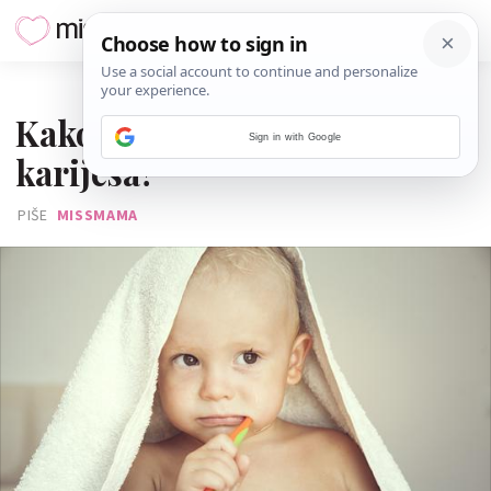
12. OŽUJKA 2016.
Kako spriječiti pojavu
Sign in with Google
karijesa?
PIŠE
MISSMAMA