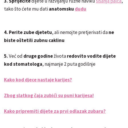
3. Spriječite
dijete u razvijanju ružne naviku
sisanja palca
,
tako što ćete mu dati
anatomsku
dudu
4. Perite zube djetetu
, ali nemojte pretjerivati ​​da
ne
biste oštetili zubnu caklinu
5.
Već od
druge godine
života
redovito vodite dijete
kod stomatologa
, najmanje 2 puta godišnje
Kako kod djece nastaje karijes?
Zbog slatkog čaja zubići su puni karijesa!
Kako pripremiti dijete za prvi odlazak zubaru?