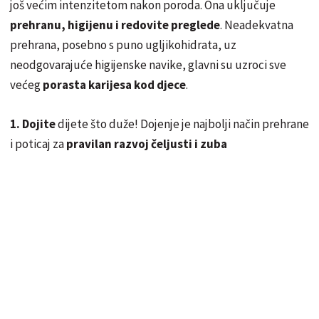
još većim intenzitetom nakon poroda. Ona uključuje
prehranu, higijenu i redovite preglede
. Neadekvatna
prehrana, posebno s puno ugljikohidrata, uz
neodgovarajuće higijenske navike, glavni su uzroci sve
većeg
porasta karijesa kod djece
.
1. Dojite
dijete što duže! Dojenje je najbolji način prehrane
i poticaj za
pravilan razvoj čeljusti i zuba