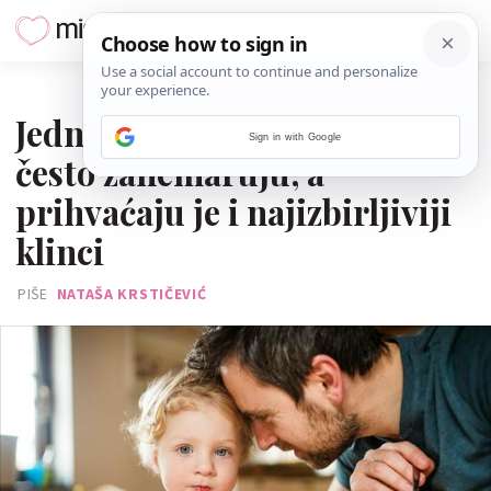
23. SVIBNJA 2025.
Jednu namirnicu roditelji
Sign in with Google
često zanemaruju, a
prihvaćaju je i najizbirljiviji
klinci
PIŠE
NATAŠA KRSTIČEVIĆ