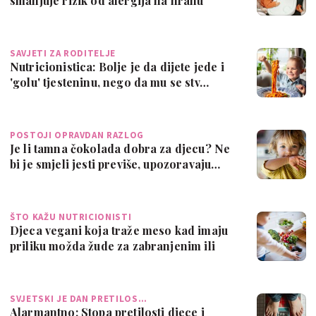
smanjuje rizik od alergija na hranu
SAVJETI ZA RODITELJE
Nutricionistica: Bolje je da dijete jede i
'golu' tjesteninu, nego da mu se stv…
POSTOJI OPRAVDAN RAZLOG
Je li tamna čokolada dobra za djecu? Ne
bi je smjeli jesti previše, upozoravaju…
ŠTO KAŽU NUTRICIONISTI
Djeca vegani koja traže meso kad imaju
priliku možda žude za zabranjenim ili
im…
SVJETSKI JE DAN PRETILOS…
Alarmantno: Stopa pretilosti djece i