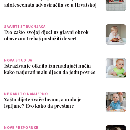
adolescenata udvostručila se u Hrvatskoj
u…
SAVJETI STRUČNJAKA
Evo zašto svojoj djeci uz glavni obrok
obavezno trebaš poslužiti desert
NOVA STUDIJA
Istraživanje otkrilo iznenađujući način
kako natjerati malu djecu da jedu povrće
NE RADI TO NAMJERNO
Zašto dijete žvače hranu, a onda je
ispljune? Evo kako da prestane
NOVE PREPORUKE