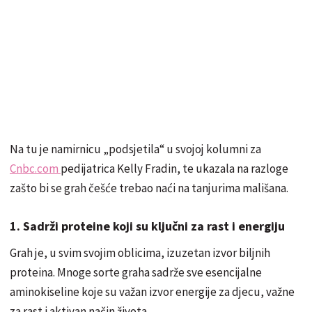
Na tu je namirnicu „podsjetila“ u svojoj kolumni za
Cnbc.com
pedijatrica Kelly Fradin, te ukazala na razloge
zašto bi se grah češće trebao naći na tanjurima mališana.
1. Sadrži proteine
koji su ključni za rast i energiju
Grah je, u svim svojim oblicima, izuzetan izvor biljnih
proteina. Mnoge sorte graha sadrže sve esencijalne
aminokiseline koje su važan izvor energije za djecu, važne
za rast i aktivan način života.