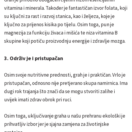
vitamina i minerala. Također je fantastičan izvor folata, koji
su ključni za rast i razvoj stanica, kao i željeza, koje je
ključno za prijenos kisika po tijelu. Osim toga, pun je
magnezija za funkciju živaca i mišića te niza vitamina B
skupine koji potiču proizvodnju energije i zdravlje mozga.
3. Održiv je i pristupačan
Osim svoje nutritivne prednosti, grah je i praktičan. Vrlo je
pristupačan, odnosno nije pretjerano skupa namirnica. Ima
dugi rok trajanja što znači da se mogu stvoriti zalihe i
uvijek imati zdrav obrok pri ruci.
Osim toga, uključivanje graha u našu prehranu ekološki je
prihvatljiv izbor jer je sjajna zamjena za životinjske