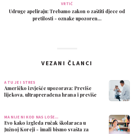
VRTIĆ
Udruge apeliraju: Trebamo zakon o zaštiti djece od
pretilosti - oznake upozoren…
VEZANI ČLANCI
A TU JE I STRES
Američko izvješće upozorava: Previše
lijekova, ultraprerađena hrana i previše
c…
MA NIJE NI KOD NAS LOŠE…
Evo kako izgleda ručak školaraca u
Južnoj Koreji - imali bismo svašta za