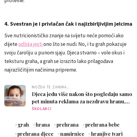
proteine.
4. Svestran je i privlačan čak i najizbirljivijim jelcima
Sve nutricionističko znanje na svijetu neće pomoći ako
dijete
odbija jesti
ono što se nudi. No, i tu grah pokazuje
svoju čaroliju u punom sjaju. Djeca stvarno – vole okus i
teksturu graha, a grah se izrazito lako prilagođava
najrazličitijim načinima pripreme.
MOŽDA TE ZANIMA...
Djeca jedu više nakon što pogledaju samo
pet minuta reklama za nezdravu hranu,
pokazalo je istraživanje
ŠKOLARCI
#
grah
#
hrana
#
prehrana
#
prehrana bebe
#
prehrana djece
#
namirnice
#
hranjive tvari