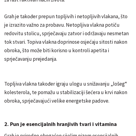
Grah je također prepun topljivih i netopljivih vlakana, što
je izrazito važno za probavu. Netopljiva vlakna potiču
redovitu stolicu, sprječavaju zatvor i održavaju nesmetan
tok stvari. Topiva vlakna doprinose osjećaju sitosti nakon
obroka, što može biti korisno u kontroli apetita i
sprječavanju prejedanja.
Topljiva vlakna također igraju ulogu u snižavanju „lošeg“
kolesterola, te pomažu u stabilizaciji šećera u krvi nakon
obroka, sprječavajući velike energetske padove.
2. Pun je esencijalnih hranjivih tvari i vitamina
Grah je prirodno obogaćen cijelim nizom esencijalnih