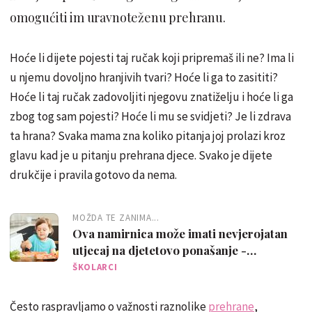
omogućiti im uravnoteženu prehranu.
Hoće li dijete pojesti taj ručak koji pripremaš ili ne? Ima li
u njemu dovoljno hranjivih tvari? Hoće li ga to zasititi?
Hoće li taj ručak zadovoljiti njegovu znatiželju i hoće li ga
zbog tog sam pojesti? Hoće li mu se svidjeti? Je li zdrava
ta hrana? Svaka mama zna koliko pitanja joj prolazi kroz
glavu kad je u pitanju prehrana djece. Svako je dijete
drukčije i pravila gotovo da nema.
MOŽDA TE ZANIMA...
Ova namirnica može imati nevjerojatan
utjecaj na djetetovo ponašanje -
preporuka je jesti ju dvaput tjedno
ŠKOLARCI
Često raspravljamo o važnosti raznolike
prehrane
,