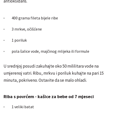
antioksidans.
400 grama fileta bijele ribe
3 mrkve, očišćene
1 poriluk
pola šalice vode, majčinog mlijeka ili formule
U srednjoj posudi zakuhajte oko 50 mililitara vode na
umjerenoj vatri. Ribu, mrkvu i poriluk kuhajte na pari 15
minuta, pokriveno. Ostavite da se malo ohladi.
Riba s povrćem - kašice za bebe od 7 mjeseci
1 veliki batat