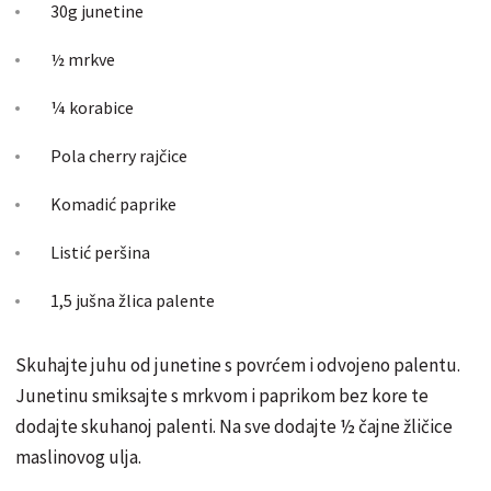
30g junetine
½ mrkve
¼ korabice
Pola cherry rajčice
Komadić paprike
Listić peršina
1,5 jušna žlica palente
Skuhajte juhu od junetine s povrćem i odvojeno palentu.
Junetinu smiksajte s mrkvom i paprikom bez kore te
dodajte skuhanoj palenti. Na sve dodajte ½ čajne žličice
maslinovog ulja.