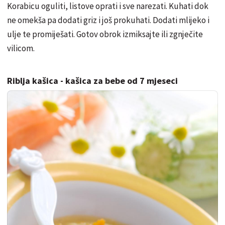
Korabicu oguliti, listove oprati i sve narezati. Kuhati dok
ne omekša pa dodati griz i još prokuhati. Dodati mlijeko i
ulje te promiješati. Gotov obrok izmiksajte ili zgnječite
vilicom.
Riblja kašica - kašica za bebe od 7 mjeseci