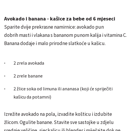
Avokado i banana - kašice za bebe od 6 mjeseci
Sparite dvije prekrasne namirnice: avokado pun
dobrih masti i vlakana s bananom punom kalija i vitamina C.
Banana dodaje i malo prirodne slatkoće u kašicu.
2 zrela
avokada
2 zrele banane
2 žlice soka od limuna ili ananasa (koji će spriječiti
kašicu da potamni)
Izrežite avokado na pola, izvadite košticu i izdubite
žlicom. Ogulite banane. Stavite sve sastojke u zdjelu
srednje veličine, sjeckalicu ili blender i miješajte dok ne