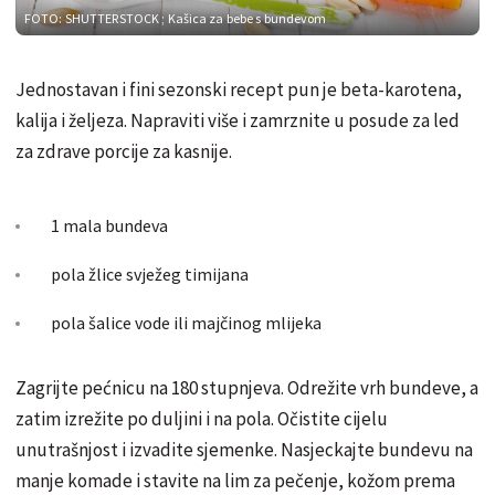
FOTO: SHUTTERSTOCK
; Kašica za bebe s bundevom
Jednostavan i fini sezonski recept pun je beta-karotena,
kalija i željeza. Napraviti više i zamrznite u posude za led
za zdrave porcije za kasnije.
1 mala bundeva
pola žlice svježeg timijana
pola šalice vode ili majčinog mlijeka
Zagrijte pećnicu na
180 stupnjeva. Odrežite vrh bundeve, a
zatim izrežite po duljini i na pola. Očistite cijelu
unutrašnjost i izvadite sjemenke. Nasjeckajte bundevu na
manje komade i stavite na lim za pečenje, kožom prema