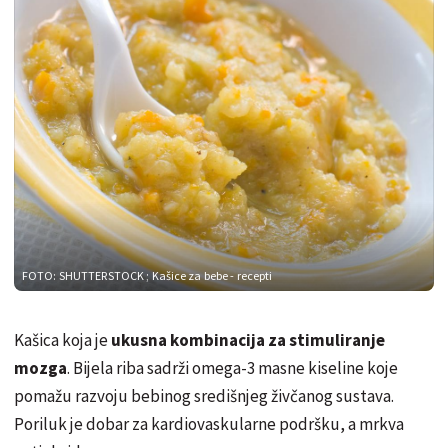
FOTO: SHUTTERSTOCK
; Kašice za bebe - recepti
Kašica koja je
ukusna kombinacija za stimuliranje
mozga
. Bijela riba sadrži omega-3 masne kiseline koje
pomažu razvoju bebinog središnjeg živčanog sustava.
Poriluk je dobar za kardiovaskularne podršku, a mrkva