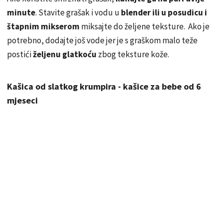
minute
. Stavite grašak i vodu u
blender ili u posudicu i
štapnim mikserom
miksajte do željene teksture. Ako je
potrebno, dodajte još vode jer je s graškom malo teže
postići
željenu glatkoću
zbog teksture kože.
Kašica od slatkog krumpira - kašice za bebe od 6
mjeseci