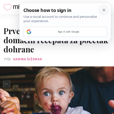
04. OŽUJKA 2026.
Prve kašice za bebe: 13
Sign in with Google
domaćih recepata za početak
dohrane
PIŠE
KARINA ŠIŽDRAK