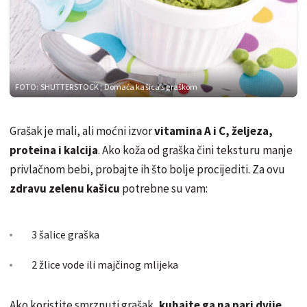
FOTO: SHUTTERSTOCK
; Domaća kašica s graškom
Grašak je mali, ali moćni izvor
vitamina A i C, željeza,
proteina i kalcija
. Ako koža od graška čini teksturu manje
privlačnom bebi, probajte ih što bolje procijediti. Za ovu
zdravu zelenu kašicu
potrebne su vam:
3
šalice graška
2 žlice vode ili majčinog mlijeka
Ako koristite smrznuti grašak,
kuhajte ga na pari dvije