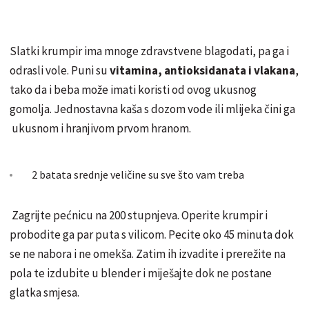
Slatki krumpir ima mnoge zdravstvene blagodati, pa ga i
odrasli vole. Puni su
vitamina, antioksidanata i vlakana
,
tako da i beba može imati koristi od ovog ukusnog
gomolja. Jednostavna kaša s dozom vode ili mlijeka čini ga
ukusnom i hranjivom prvom hranom.
2 batata srednje veličine su sve što vam treba
Zagrijte pećnicu na 200 stupnjeva. Operite krumpir i
probodite ga par puta s vilicom. Pecite oko 45 minuta dok
se ne nabora i ne omekša. Zatim ih izvadite i prerežite na
pola te izdubite u blender i miješajte dok ne postane
glatka smjesa.