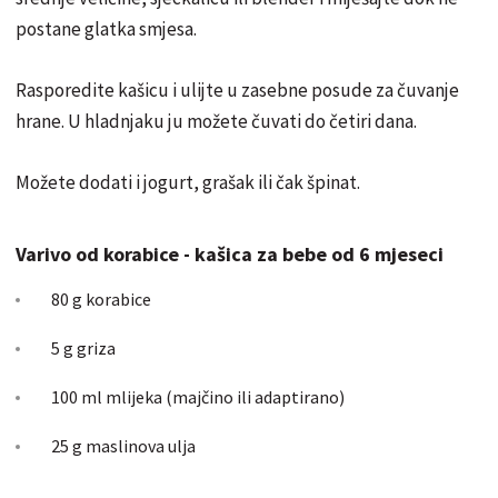
postane glatka smjesa.
Rasporedite kašicu i ulijte u zasebne posude za čuvanje
hrane. U hladnjaku ju možete čuvati do četiri dana.
Možete dodati i jogurt, grašak ili čak špinat.
Varivo od korabice - kašica za bebe od 6 mjeseci
80 g korabice
5 g griza
100 ml mlijeka (majčino ili adaptirano)
25 g maslinova ulja