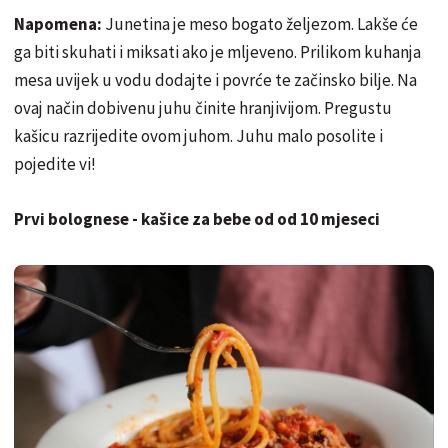
Napomena:
Junetina je meso bogato željezom. Lakše će
ga biti skuhati i miksati ako je mljeveno. Prilikom kuhanja
mesa uvijek u vodu dodajte i povrće te začinsko bilje. Na
ovaj način dobivenu juhu činite hranjivijom. Pregustu
kašicu razrijedite ovom juhom. Juhu malo posolite i
pojedite vi!
Prvi bolognese - kašice za bebe od od 10 mjeseci