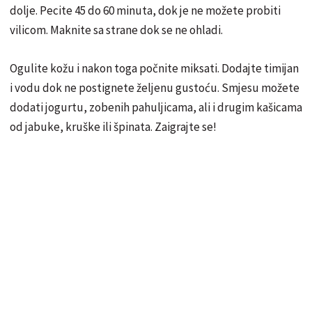
dolje. Pecite 45 do 60 minuta, dok je ne možete probiti
vilicom. Maknite sa strane dok se ne ohladi.
Ogulite kožu i nakon toga počnite miksati. Dodajte timijan
i vodu dok ne postignete željenu gustoću. Smjesu možete
dodati jogurtu, zobenih pahuljicama, ali i drugim kašicama
od jabuke, kruške ili špinata. Zaigrajte se!