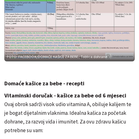
FOTO: FACEBOOK/DOMAĆE KAŠICE ZA BEBE
; Tablica dohrane
Domaće kašice za bebe - recepti
Vitaminski doručak - kašice za bebe od 6 mjeseci
Ovaj obrok sadrži visok udio vitamina A, obiluje kalijem te
je bogat dijetalnim vlaknima. Idealna kašica za početak
dohrane, za razvoj vida i imunitet. Za ovu zdravu kašicu
potrebne su vam: