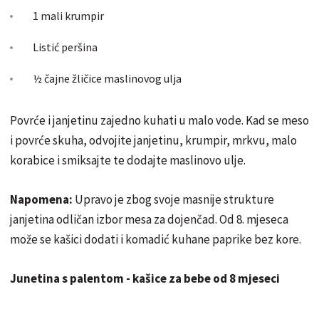
1 mali krumpir
Listić peršina
½ čajne žličice maslinovog ulja
Povrće i janjetinu zajedno kuhati u malo vode. Kad se meso
i povrće skuha, odvojite janjetinu, krumpir, mrkvu, malo
korabice i smiksajte te dodajte maslinovo ulje.
Napomena:
Upravo je zbog svoje masnije strukture
janjetina odličan izbor mesa za dojenčad. Od 8. mjeseca
može se kašici dodati i komadić kuhane paprike bez kore.
Junetina s palentom - kašice za bebe od 8 mjeseci