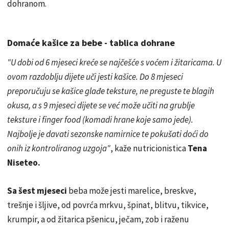
dohranom.
Domaće kašice za bebe - tablica dohrane
"U dobi od 6 mjeseci kreće se najčešće s voćem i žitaricama. U
ovom razdoblju dijete uči jesti kašice. Do 8 mjeseci
preporučuju se kašice glađe teksture, ne preguste te blagih
okusa, a s 9 mjeseci dijete se već može učiti na grublje
teksture i finger food (komadi hrane koje samo jede).
Najbolje je davati sezonske namirnice te pokušati doći do
onih iz kontroliranog uzgoja"
, kaže nutricionistica
Tena
Niseteo.
Sa šest mjeseci
beba može jesti marelice, breskve,
trešnje i šljive, od povrća mrkvu, špinat, blitvu, tikvice,
krumpir, a od žitarica pšenicu, ječam, zob i raženu