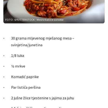
FOTO: SHUTTERSTOCK
; Mesne kašice za bebe
30 grama mljevenog mješanog mesa –
svinjetina/junetina
1/8 luka
½ mrkve
Komadić paprike
Par listića peršina
2 jušne žlice tjestenine s jajima za juhu