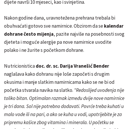
dijete navrši 10 mjeseci, kao i svinjetina.
Nakon godine dana, uravnotežena prehrana trebala bi
obuhvaćati gotovo sve namirnice. Obzirom da se
kalendar
dohrane često mijenja
, pazite najviše na posebnosti svog
djeteta i moguće alergije pa nove namirnice uvodite
polako i ne žurite s početkom dohrane.
Nutricionistica
doc. dr. sc. Darija Vranešić Bender
naglašava kako dohranu nije loše započeti s drugim
okusima i manje slatkim namirnicama kako se ne bi od
početka stvarala navika na slatko.
"Redoslijed uvođenja nije
toliko bitan. Optimalan razmak između dvije nove namirnice
je tri dana. Sol nije potrebno dodavati. Povrće treba kuhati u
malo vode ili na pari, a ako se kuha u vodi, upotrijebite je za
pripremu kašice zbog vitamina i minerala. U početku se