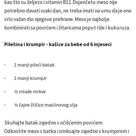
kao što su željezo i vitamin B12. Dojenčetu meso nije
potrebno davati svaki dan, no treba imati na umu da je ono
vrlo važan dio njegove prehrane. Meso je najbolje
kombinirati sa povrćem i žitaricama poput riže i kukuruza.
Piletina i krumpir - kašice za bebe od 6 mjeseci
1 manji pileći batak
1 manji krumpir
½ mlade mrkve
½ čajne žličice maslinovog ulja
Skuhajte batak zajedno s očišćenim povrćem.
Odkostite meso s batka i smiksajte zajedno s krumpirom i