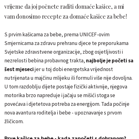
vrijeme da joj počnete raditi domaće kašice, a mi
vam donosimo recepte za domaće kašice za bebe!
S prvim kašicama za bebe, prema UNICEF-ovim
Smjernicama za zdravu prehranu djece te preporukama
Svjetske zdravstvene organizacije, zbog osjetljivosti i
nezrelosti bebina probavnog trakta,
najbolje je početi sa
šest mjeseci
jer u toj dobi energetska vrijednost
nutrijenata u majčinu mlijeku ili formuli više nije dovoljna.
U tom razdoblju dijete postaje fizički aktivnije, njegova
motorika brzo napreduje i jačaju se mišići stoga se
povećava i djetetova potreba za energijom. Tada počinje
nova avantura roditelja i bebe - upoznavanje s prvom
žličicom.
Prve kašice za bebe - kada započeti s dohranom?