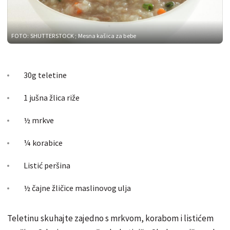
FOTO: SHUTTERSTOCK
; Mesna kašica za bebe
30g teletine
1 jušna žlica riže
½ mrkve
¼ korabice
Listić peršina
½ čajne žličice maslinovog ulja
Teletinu skuhajte zajedno s mrkvom, korabom i listićem