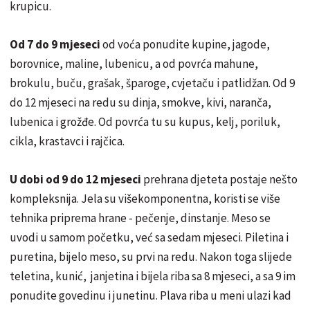
krupicu.
Od 7 do 9 mjeseci
od voća ponudite kupine, jagode,
borovnice, maline, lubenicu, a od povrća mahune,
brokulu, buču, grašak, šparoge, cvjetaču i patlidžan. Od 9
do 12 mjeseci na redu su dinja, smokve, kivi, naranča,
lubenica i grožđe. Od povrća tu su kupus, kelj, poriluk,
cikla, krastavci i rajčica.
U dobi od 9 do 12 mjeseci
prehrana djeteta postaje nešto
kompleksnija. Jela su višekomponentna, koristi se više
tehnika priprema hrane - pečenje, dinstanje. Meso se
uvodi u samom početku, već sa sedam mjeseci. Piletina i
puretina, bijelo meso, su prvi na redu. Nakon toga slijede
teletina, kunić, janjetina i bijela riba sa 8 mjeseci, a sa 9 im
ponudite govedinu i junetinu. Plava riba u meni ulazi kad