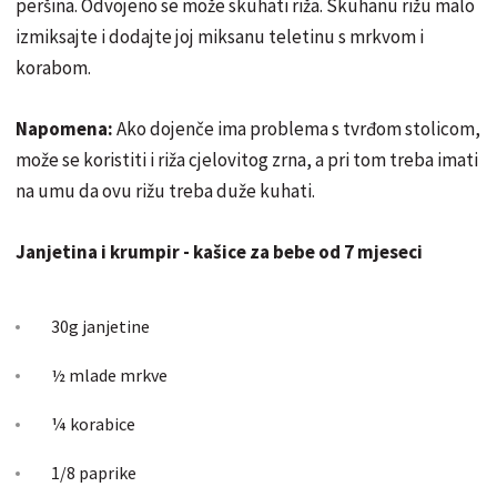
peršina. Odvojeno se može skuhati riža. Skuhanu rižu malo
izmiksajte i dodajte joj miksanu teletinu s mrkvom i
korabom.
Napomena:
Ako dojenče ima problema s tvrđom stolicom,
može se koristiti i riža cjelovitog zrna, a pri tom treba imati
na umu da ovu rižu treba duže kuhati.
Janjetina i krumpir - kašice za bebe od 7 mjeseci
30g janjetine
½ mlade mrkve
¼ korabice
1/8 paprike