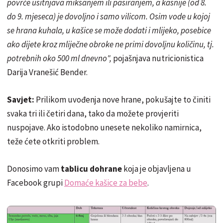
povrće usitnjava miksanjem ili pasiranjem, a kasnije (od 8.
do 9. mjeseca) je dovoljno i samo vilicom. Osim vode u kojoj
se hrana kuhala, u kašice se može dodati i mlijeko, posebice
ako dijete kroz mliječne obroke ne primi dovoljnu količinu, tj.
potrebnih oko 500 ml dnevno",
pojašnjava nutricionistica
Darija Vranešić Bender.
Savjet:
Prilikom uvođenja nove hrane, pokušajte to činiti
svaka tri ili četiri dana, tako da možete provjeriti
nuspojave. Ako istodobno unesete nekoliko namirnica,
teže ćete otkriti problem.
Donosimo vam
tablicu dohrane
koja je objavljena u
Facebook grupi
Domaće kašice za bebe
.