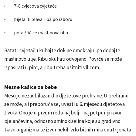
7-8 cvjetova cvjetače
bijela ili plava riba po izboru
pola žličice maslinova ulja
Batat i cvjetaču kuhajte dok ne omekšaju, pa dodajte
maslinovo ulje. Ribu skuhati odvojeno. Povrće se može
ispasirati u pire, a ribu treba usitniti vilicom.
Mesne kašice za bebe
Meso je nezaobilazan dio djetetove prehrane. U prehranu
se može, a i preporuča se, uvesti u 6. mjesecu djetetova
života. Ono je u prvom redu najbolji i najpotpuniji izvor
bjelančevina, odnosno aminokiselina koje su gradivno
tkivo organizma te izvor nekih vrlo bitnih mikronutrijenata