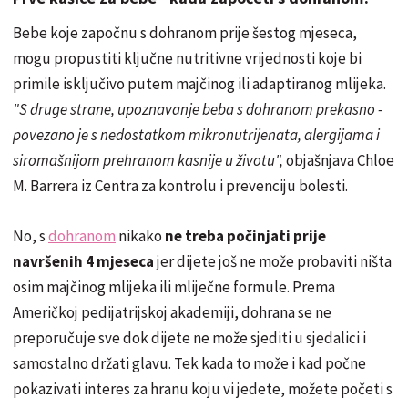
Bebe koje započnu s dohranom prije šestog mjeseca,
mogu propustiti ključne nutritivne vrijednosti koje bi
primile isključivo putem majčinog ili adaptiranog mlijeka.
"S druge strane, upoznavanje beba s dohranom prekasno -
povezano je s nedostatkom mikronutrijenata, alergijama i
siromašnijom prehranom kasnije u životu",
objašnjava Chloe
M. Barrera iz Centra za kontrolu i prevenciju bolesti.
No, s
dohranom
nikako
ne treba počinjati prije
navršenih 4 mjeseca
jer dijete još ne može probaviti ništa
osim majčinog mlijeka ili mliječne formule. Prema
Američkoj pedijatrijskoj akademiji, dohrana se ne
preporučuje sve dok dijete ne može sjediti u sjedalici i
samostalno držati glavu. Tek kada to može i kad počne
pokazivati interes za hranu koju vi jedete, možete početi s