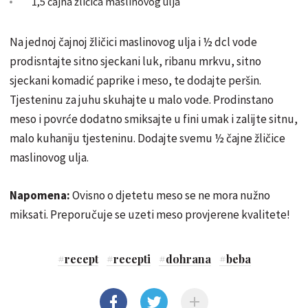
1,5 čajna žličica maslinovog ulja
Na jednoj čajnoj žličici maslinovog ulja i ½ dcl vode
prodisntajte sitno sjeckani luk, ribanu mrkvu, sitno
sjeckani komadić paprike i meso, te dodajte peršin.
Tjesteninu za juhu skuhajte u malo vode. Prodinstano
meso i povrće dodatno smiksajte u fini umak i zalijte sitnu,
malo kuhaniju tjesteninu. Dodajte svemu ½ čajne žličice
maslinovog ulja.
Napomena:
Ovisno o djetetu meso se ne mora nužno
miksati. Preporučuje se uzeti meso provjerene kvalitete!
#
recept
#
recepti
#
dohrana
#
beba