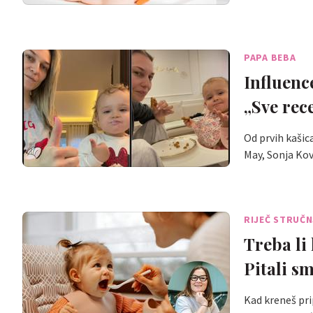
PAPA BEBA
Influenc
„Sve rec
Od prvih kašic
May, Sonja Kov
RIJEČ STRUČ
Treba li
Pitali s
Kad kreneš pri