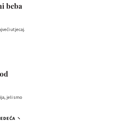
ni beba
veći utjecaj.
 od
ja, jeli smo
JEDEĆA