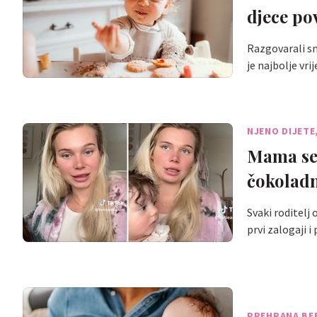
djece po
Razgovarali sm
je najbolje vr
NJENO DIJETE
Mama se 
čokoladn
Svaki roditelj 
prvi zalogaji 
PREHRANA BE