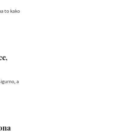
na to kako
ce,
sigurno, a
 ona