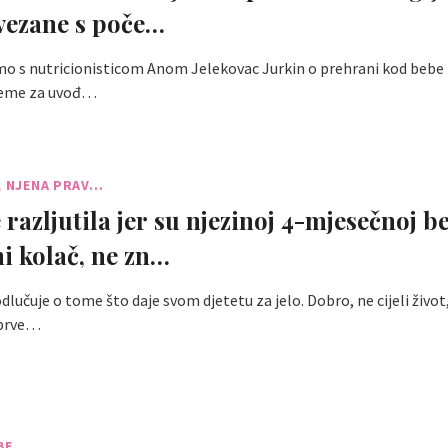
vezane s poče…
o s nutricionisticom Anom Jelekovac Jurkin o prehrani kod bebe i 
ijeme za uvođ…
, NJENA PRAV…
razljutila jer su njezinoj 4-mjesečnoj be
i kolač, ne zn…
odlučuje o tome što daje svom djetetu za jelo. Dobro, ne cijeli život
i prve…
BE