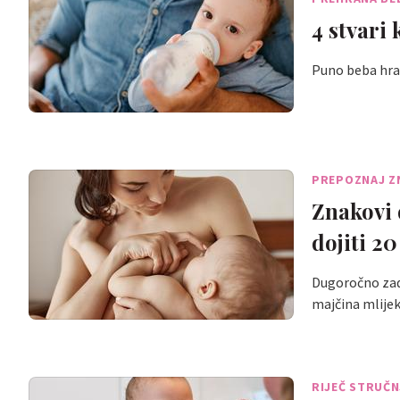
4 stvari
Puno beba hran
PREPOZNAJ Z
Znakovi 
dojiti 2
Dugoročno zado
majčina mlijek
RIJEČ STRUČ