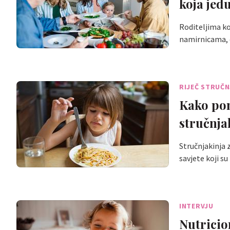
koja jedu
Roditeljima ko
namirnicama, 
RIJEČ STRUČ
Kako pomo
stručnja
Stručnjakinja z
savjete koji 
INTERVJU
Nutricion