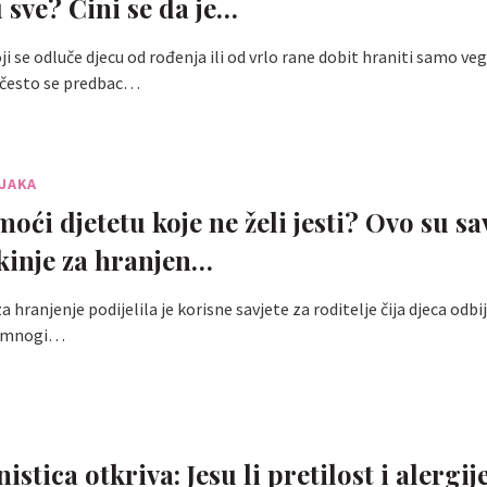
 sve? Čini se da je…
ji se odluče djecu od rođenja ili od vrlo rane dobit hraniti samo v
često se predbac…
NJAKA
ći djetetu koje ne želi jesti? Ovo su sav
kinje za hranjen…
a hranjenje podijelila je korisne savjete za roditelje čija djeca odbij
su mnogi…
istica otkriva: Jesu li pretilost i alergij