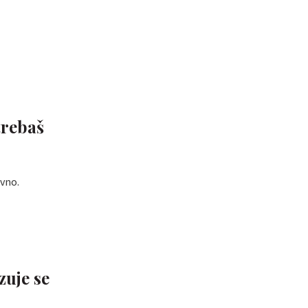
trebaš
avno.
zuje se