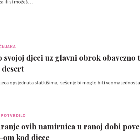
eža ili si možeš…
UČNJAKA
o svojoj djeci uz glavni obrok obavezno 
 desert
 djeca opsjednuta slatkišima, rješenje bi moglo biti veoma jednost
 POTVRDILO
anje ovih namirnica u ranoj dobi pove
-om kod djece