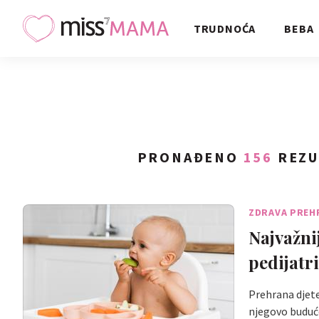
TRUDNOĆA
BEBA
PRONAĐENO
156
REZU
ZDRAVA PREH
Najvažni
pedijatr
Prehrana djete
njegovo buduć