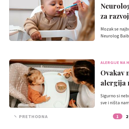
Neurolog
za razvo
Mozak se najbr
Neurolog Bai
ALERGIJE NA 
Ovakav n
alergija
Sigurno si nebr
sve i ništa na
PRETHODNA
1
2