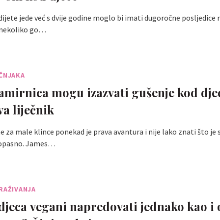
dijete jede već s dvije godine moglo bi imati dugoročne posljedice 
i nekoliko go…
UČNJAKA
amirnica mogu izazvati gušenje kod dje
a liječnik
 za male klince ponekad je prava avantura i nije lako znati što je 
 opasno. James…
RAŽIVANJA
djeca vegani napredovati jednako kao i