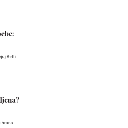
bebe:
joj Belli
mljena?
i hrana