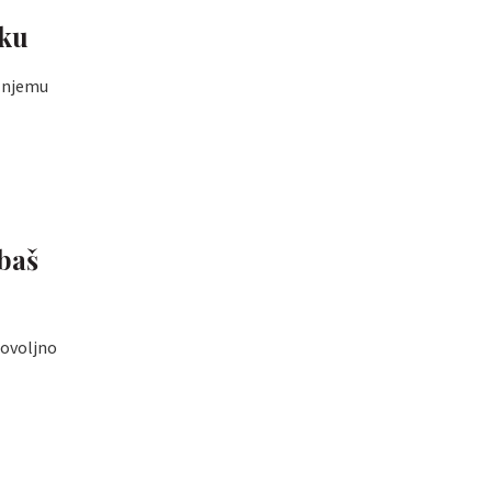
eku
o njemu
ebaš
dovoljno