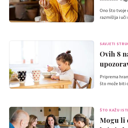
Ono što tvoje 
razmišlja i uč
SAVJETI STR
Ovih 8 n
upozorav
Priprema hrane
što može biti
ŠTO KAŽU IST
Mogu li 