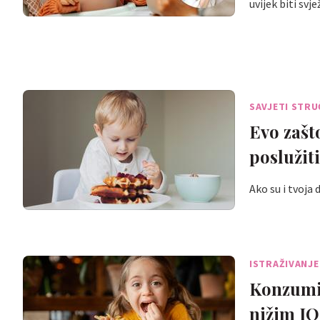
uvijek biti svj
SAVJETI STR
Evo zašt
poslužiti
Ako su i tvoja
ISTRAŽIVANJE
Konzumir
nižim IQ