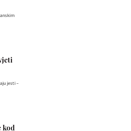
eganskim
jeti
aju jesti –
e kod