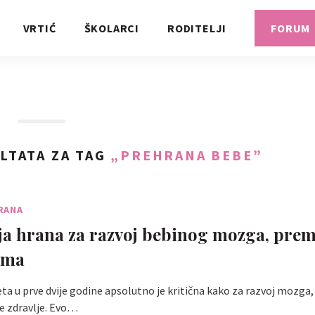
VRTIĆ
ŠKOLARCI
RODITELJI
FORUM
LTATA ZA TAG
„PREHRANA BEBE”
RANA
ja hrana za razvoj bebinog mozga, pre
ima
ta u prve dvije godine apsolutno je kritična kako za razvoj mozga, 
e zdravlje. Evo…