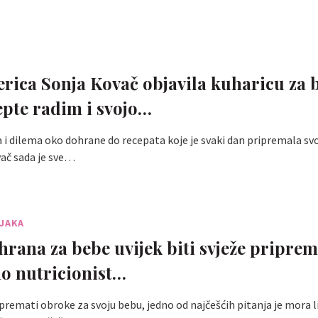
erica Sonja Kovač objavila kuharicu za 
epte radim i svojo…
a i dilema oko dohrane do recepata koje je svaki dan pripremala svo
ač sada je sve…
NJAKA
 hrana za bebe uvijek biti svježe pripre
mo nutricionist…
premati obroke za svoju bebu, jedno od najčešćih pitanja je mora l