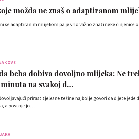
 koje možda ne znaš o adaptiranom mlij
i se adaptiranim mlijekom pa je vrlo važno znati neke činjenice 
NAKOVE
da beba dobiva dovoljno mlijeka: Ne tr
0 minuta na svakoj d…
voljavajući prirast tjelesne težine najbolje govori da dijete jede 
a, a postoje jo…
NJAKA