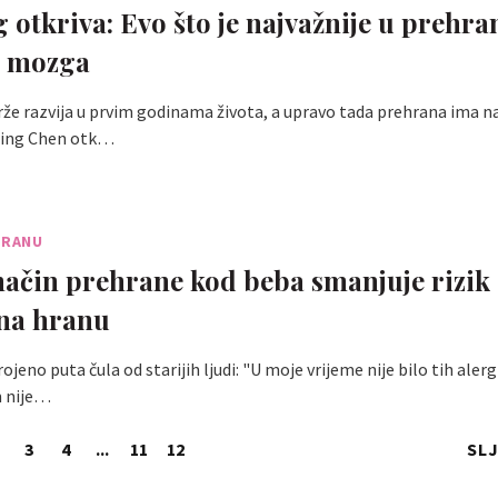
 otkriva: Evo što je najvažnije u prehra
j mozga
že razvija u prvim godinama života, a upravo tada prehrana ima naj
bing Chen otk…
HRANU
ačin prehrane kod beba smanjuje rizik
 na hranu
ojeno puta čula od starijih ljudi: "U moje vrijeme nije bilo tih alergi
m nije…
3
4
...
11
12
SL