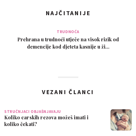
NAJČITANIJE
TRUDNOĆA
Prehrana u trudnoći utječe na visok rizik od
demencije kod djeteta kasnije u ži…
VEZANI ČLANCI
STRUČNJACI OBJAŠNJAVAJU
Koliko carskih rezova možeš imati i
koliko čekati?