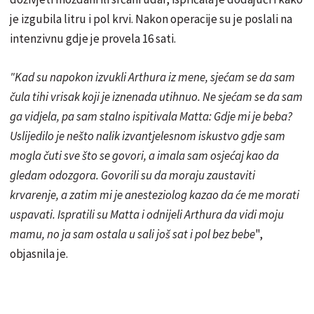
je izgubila litru i pol krvi. Nakon operacije su je poslali na
intenzivnu gdje je provela 16 sati.
"Kad su napokon izvukli Arthura iz mene, sjećam se da sam
čula tihi vrisak koji je iznenada utihnuo. Ne sjećam se da sam
ga vidjela, pa sam stalno ispitivala Matta: Gdje mi je beba?
Uslijedilo je nešto nalik izvantjelesnom iskustvo gdje sam
mogla čuti sve što se govori, a imala sam osjećaj kao da
gledam odozgora. Govorili su da moraju zaustaviti
krvarenje, a zatim mi je anesteziolog kazao da će me morati
uspavati. Ispratili su Matta i odnijeli Arthura da vidi moju
mamu, no ja sam ostala u sali još sat i pol bez bebe
",
objasnila je.