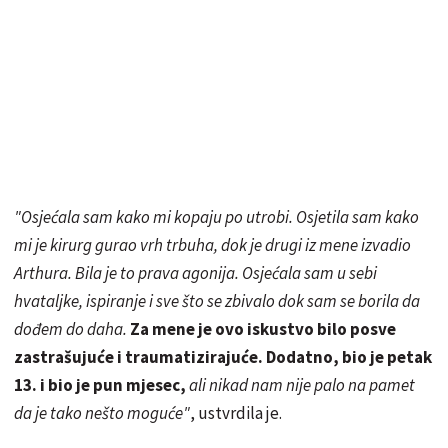
"Osjećala sam kako mi kopaju po utrobi. Osjetila sam kako
mi je kirurg gurao vrh trbuha, dok je drugi iz mene izvadio
Arthura. Bila je to prava agonija. Osjećala sam u sebi
hvataljke, ispiranje i sve što se zbivalo dok sam se borila da
dođem do daha.
Za mene je ovo iskustvo bilo posve
zastrašujuće i traumatizirajuće. Dodatno, bio je petak
13. i bio je pun mjesec,
ali nikad nam nije palo na pamet
da je tako nešto moguće"
, ustvrdila je.