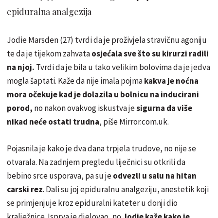
epiduralna analgezija
Jodie Marsden (27) tvrdi da je proživjela stravičnu agoniju
te da je tijekom zahvata
osjećala sve što su kirurzi radili
na njoj.
Tvrdi da je bila u tako velikim bolovima da je jedva
mogla šaptati. Kaže da nije imala pojma
kakva je noćna
mora očekuje kad je dolazila u bolnicu na inducirani
porod,
no nakon ovakvog iskustva je
sigurna da više
nikad neće ostati trudna
, piše Mirror.com.uk.
Pojasnila je kako je dva dana trpjela trudove, no nije se
otvarala. Na zadnjem pregledu liječnici su otkrili da
bebino srce usporava, pa su je
odvezli u salu na hitan
carski rez
. Dali su joj epiduralnu analgeziju, anestetik koji
se primjenjuje kroz epiduralni kateter u donji dio
kralježnice. Isprva je djelovao, no
Jodie kaže kako je