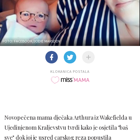
FOTO: FACEBOOK/JODIE MARSDEN
KLOKANICA POSTALA
Novopečena mama dječaka Arthura iz Wakefielda u
Ujedinjenom Kraljevstvu tvrdi kako je osjetila "baš
sve" dok joj je usred carskog reza popustila