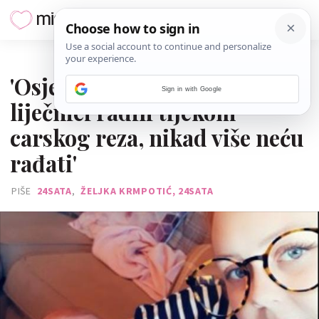
03. STUDENOGA 2019.
'Osjećala sam sve što su mi
Sign in with Google
liječnici radili tijekom
carskog reza, nikad više neću
rađati'
PIŠE
24SATA
,
ŽELJKA KRMPOTIĆ, 24SATA