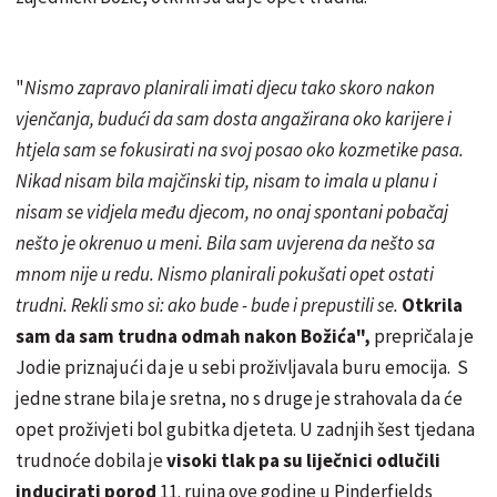
"
Nismo zapravo planirali imati djecu tako skoro nakon
vjenčanja, budući da sam dosta angažirana oko karijere i
htjela sam se fokusirati na svoj posao oko kozmetike pasa.
Nikad nisam bila majčinski tip, nisam to imala u planu i
nisam se vidjela među djecom, no onaj spontani pobačaj
nešto je okrenuo u meni. Bila sam uvjerena da nešto sa
mnom nije u redu. Nismo planirali pokušati opet ostati
trudni. Rekli smo si: ako bude - bude i prepustili se.
Otkrila
sam da sam trudna odmah nakon Božića
",
prepričala je
Jodie priznajući da je u sebi proživljavala buru emocija. S
jedne strane bila je sretna, no s druge je strahovala da će
opet proživjeti bol gubitka djeteta. U zadnjih šest tjedana
trudnoće dobila je
visoki tlak pa su liječnici odlučili
inducirati porod
11. rujna
ove godine u Pinderfields