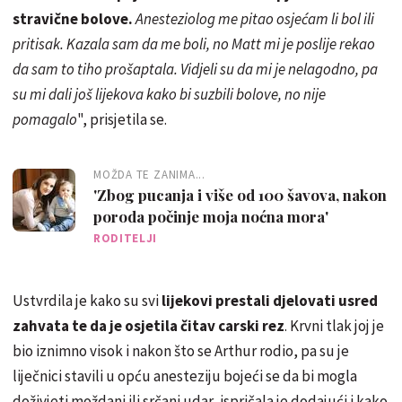
stravične bolove.
Anesteziolog me pitao osjećam li bol ili
pritisak. Kazala sam da me boli, no Matt mi je poslije rekao
da sam to tiho prošaptala. Vidjeli su da mi je nelagodno, pa
su mi dali još lijekova kako bi suzbili bolove, no nije
pomagalo
", prisjetila se.
MOŽDA TE ZANIMA...
'Zbog pucanja i više od 100 šavova, nakon
poroda počinje moja noćna mora'
RODITELJI
Ustvrdila je kako su svi
lijekovi prestali djelovati usred
zahvata te da je osjetila čitav carski rez
. Krvni tlak joj je
bio iznimno visok i nakon što se Arthur rodio, pa su je
liječnici stavili u opću anesteziju bojeći se da bi mogla
doživjeti moždani ili srčani udar, ispričala je dodajući i kako