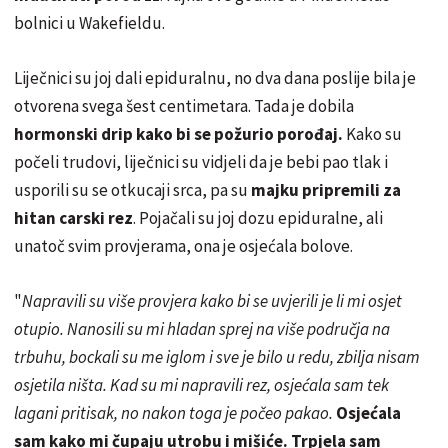
bolnici u Wakefieldu.
Liječnici su joj dali epiduralnu, no dva dana poslije bila je
otvorena svega šest centimetara. Tada je dobila
hormonski drip kako bi se požurio porođaj.
Kako su
počeli trudovi, liječnici su vidjeli da je bebi pao tlak i
usporili su se otkucaji srca, pa su
majku pripremili za
hitan carski rez
. Pojačali su joj dozu epiduralne, ali
unatoč svim provjerama, ona je osjećala bolove.
"
Napravili su više provjera kako bi se uvjerili je li mi osjet
otupio. Nanosili su mi hladan sprej na više područja na
trbuhu, bockali su me iglom i sve je bilo u redu, zbilja nisam
osjetila ništa. Kad su mi napravili rez, osjećala sam tek
lagani pritisak, no nakon toga je počeo pakao.
Osjećala
sam kako mi čupaju utrobu i mišiće. Trpjela sam