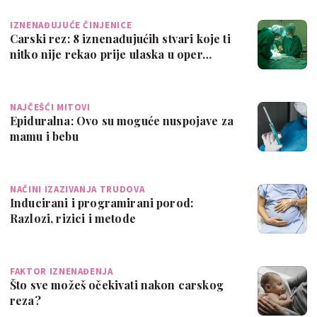
IZNENAĐUJUĆE ČINJENICE
Carski rez: 8 iznenađujućih stvari koje ti
nitko nije rekao prije ulaska u oper…
NAJČEŠĆI MITOVI
Epiduralna: Ovo su moguće nuspojave za
mamu i bebu
NAČINI IZAZIVANJA TRUDOVA
Inducirani i programirani porod:
Razlozi, rizici i metode
FAKTOR IZNENAĐENJA
Što sve možeš očekivati nakon carskog
reza?