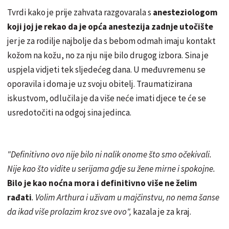
Tvrdi kako je prije zahvata razgovarala s
anesteziologom
koji joj je rekao da je opća anestezija zadnje utočište
jer je za rodilje najbolje da s bebom odmah imaju kontakt
kožom na kožu, no za nju nije bilo drugog izbora. Sina je
uspjela vidjeti tek sljedećeg dana. U međuvremenu se
oporavila i doma je uz svoju obitelj. Traumatizirana
iskustvom, odlučila je da više neće imati djece te će se
usredotočiti na odgoj sina jedinca.
"Definitivno ovo nije bilo ni nalik onome što smo očekivali.
Nije kao što vidite u serijama gdje su žene mirne i spokojne.
Bilo je kao noćna mora i definitivno više ne želim
rađati
. Volim Arthura i uživam u majčinstvu, no nema šanse
da ikad više prolazim kroz sve ovo",
kazala je za kraj.