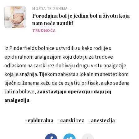
MOŽDA TE ZANIMA...
Porođajna bol je jedina bol u životu koja
nam neće nauditi
TRUDNOĆA
Iz Pinderfields bolnice ustvrdili su kako rodilje s
epiduralnom analgezijom koju dobiju za trudove
odlaskom na carski rez dobivaju drugu vrstu analgezije
koja je snažnija. Tijekom zahvata s lokalnim anestetikom
liječnici ženama kažu da će osjetiti pritisak, a ako se žena
žali na bolove,
zaustavljaju operaciju i daju joj
analgeziju
.
#
epiduralna
#
carski rez
#
anestezija