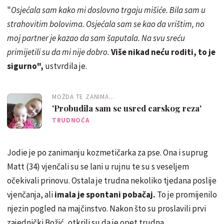
"
Osjećala sam kako mi doslovno trgaju mišiće. Bila sam u
strahovitim bolovima. Osjećala sam se kao da vrištim, no
moj partner je kazao da sam šaputala. Na svu sreću
primijetili su da mi nije dobro.
Više nikad neću roditi, to je
sigurno",
ustvrdila je.
MOŽDA TE ZANIMA...
'Probudila sam se usred carskog reza'
TRUDNOĆA
Jodie je po zanimanju kozmetičarka za pse. Ona i suprug
Matt (34) vjenčali su se lani u rujnu te su s veseljem
očekivali prinovu. Ostala je trudna nekoliko tjedana poslije
vjenčanja, ali
imala je spontani pobačaj.
To je promijenilo
njezin pogled na majčinstvo. Nakon što su proslavili prvi
zajednički Božić, otkrili su da je opet trudna.