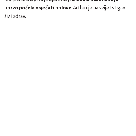
ubrzo počela osjećati bolove
. Arthur je na svijet stigao
živ i zdrav.