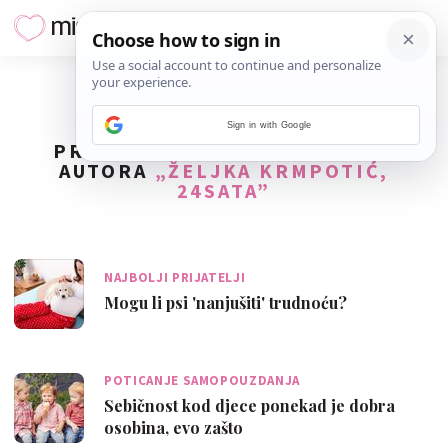
Sign in with Google
PRONAĐENO
19
REZULTATA ZA
AUTORA
„ŽELJKA KRMPOTIĆ,
24SATA”
NAJBOLJI PRIJATELJI
Mogu li psi 'nanjušiti' trudnoću?
POTICANJE SAMOPOUZDANJA
Sebičnost kod djece ponekad je dobra
osobina, evo zašto