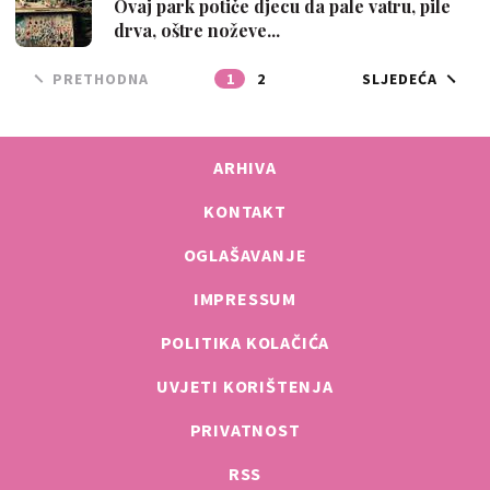
Ovaj park potiče djecu da pale vatru, pile
drva, oštre noževe...
PRETHODNA
1
2
SLJEDEĆA
ARHIVA
KONTAKT
OGLAŠAVANJE
IMPRESSUM
POLITIKA KOLAČIĆA
UVJETI KORIŠTENJA
PRIVATNOST
RSS