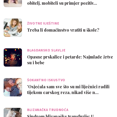
obitelj, mobiteli su primjer pozitiv…
ŽIVOTNE VJEŠTINE
Treba li domaćinstvo vratiti u škole?
BLAGDANSKO SLAVLJE
Opasne prskalice i petarde: Najmlađe žrtve
su i bebe
ŠOKANTNO ISKUSTVO
'Osjećala sam sve što su mi liječnici radili
tijekom carskog reza, nikad više n…
BLIZANAČKA TRUDNOĆA
Sindrom blizanačke transfuzije: U